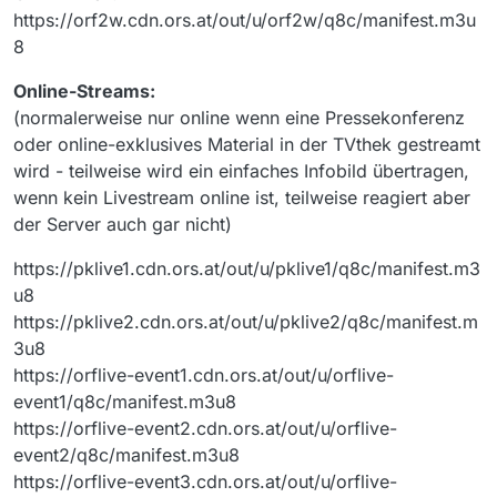
https://orf2w.cdn.ors.at/out/u/orf2w/q8c/manifest.m3u
8
Online-Streams:
(normalerweise nur online wenn eine Pressekonferenz
oder online-exklusives Material in der TVthek gestreamt
wird - teilweise wird ein einfaches Infobild übertragen,
wenn kein Livestream online ist, teilweise reagiert aber
der Server auch gar nicht)
https://pklive1.cdn.ors.at/out/u/pklive1/q8c/manifest.m3
u8
https://pklive2.cdn.ors.at/out/u/pklive2/q8c/manifest.m
3u8
https://orflive-event1.cdn.ors.at/out/u/orflive-
event1/q8c/manifest.m3u8
https://orflive-event2.cdn.ors.at/out/u/orflive-
event2/q8c/manifest.m3u8
https://orflive-event3.cdn.ors.at/out/u/orflive-