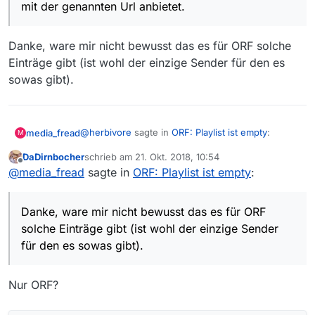
vornherein auszuschließen. Und selbst wenn sich
mit der genannten Url anbietet.
das nicht bestätigt, könnte es sein, dass ein
Forenmitglied trotzdem weiterhelfen kann.
Danke, ware mir nicht bewusst das es für ORF solche
Einträge gibt (ist wohl der einzige Sender für den es
sowas gibt).
@
herbivore
sagte in
ORF: Playlist ist empty
:
media_fread
M
DaDirnbocher
schrieb am
21. Okt. 2018, 10:54
zuletzt editiert von
Offline
ein Zusammenhang könnte sein, dass
@
media_fread
sagte in
ORF: Playlist ist empty
:
Mediathekview einen Eintrag “ORF-2
Danke, ware mir nicht bewusst das es für ORF
Livestream” mit der genannten Url anbietet.
solche Einträge gibt (ist wohl der einzige Sender
Danke, ware mir nicht bewusst das es für ORF
für den es sowas gibt).
solche Einträge gibt (ist wohl der einzige Sender
für den es sowas gibt).
Nur ORF?