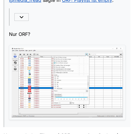
@
media_fread
sagte in
ORF: Playlist ist empty
:
Nur ORF?