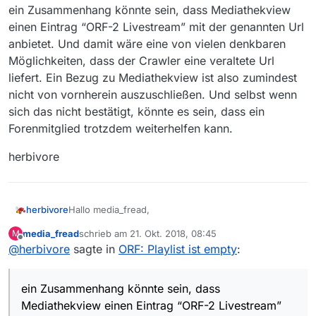
ein Zusammenhang könnte sein, dass Mediathekview
einen Eintrag “ORF-2 Livestream” mit der genannten Url
anbietet. Und damit wäre eine von vielen denkbaren
Möglichkeiten, dass der Crawler eine veraltete Url
liefert. Ein Bezug zu Mediathekview ist also zumindest
nicht von vornherein auszuschließen. Und selbst wenn
sich das nicht bestätigt, könnte es sein, dass ein
Forenmitglied trotzdem weiterhelfen kann.
herbivore
Hallo media_fread,
herbivore
media_fread
schrieb am
21. Okt. 2018, 08:45
M
ein Zusammenhang könnte sein, dass
zuletzt editiert von
Offline
@
herbivore
sagte in
ORF: Playlist ist empty
:
Mediathekview einen Eintrag “ORF-2 Livestream” mit
der genannten Url anbietet. Und damit wäre eine
herbivore
von vielen denkbaren Möglichkeiten, dass der
ein Zusammenhang könnte sein, dass
Crawler eine veraltete Url liefert. Ein Bezug zu
Mediathekview ist also zumindest nicht von
Mediathekview einen Eintrag “ORF-2 Livestream”