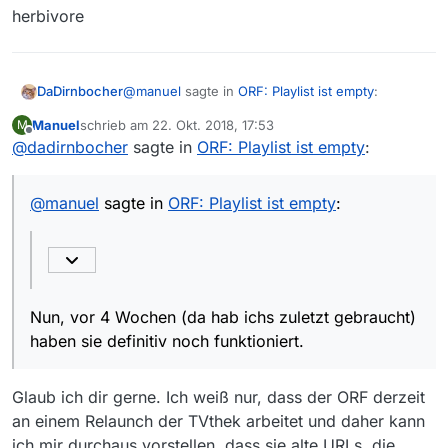
herbivore
@
manuel
sagte in
ORF: Playlist ist empty
:
DaDirnbocher
Manuel
schrieb am
22. Okt. 2018, 17:53
M
zuletzt editiert von
Offline
@
dadirnbocher
sagte in
Die Links werden offiziell vom ORF schon
ORF: Playlist ist empty
:
länger nicht mehr verwendet,
Nun, vor 4 Wochen (da hab ichs zuletzt
gebraucht) haben sie definitiv noch funktioniert.
@
manuel
sagte in
ORF: Playlist ist empty
:
siehe dazu diesen Thread von mir:
>https://forum.mediathekview.de/topic/19/l
Die Links in dem Thread funktionieren leider (bei
ivestream-urls-fehlerhaft-ungültig
mir) auch nicht. (der ORF1-Link liefert noch ein
m3u8 aus, das dann auch nicht geht - warum
Aber trotzdem danke, für den Hinwes auf den
Nun, vor 4 Wochen (da hab ichs zuletzt gebraucht)
auch immer. Die anderen liefern überhaupt
alten Thread, weil mir der die passenden
haben sie definitiv noch funktioniert.
404er Fehler)
Suchbegriffe geliefert hat, mit dem ich das
In dem Blogpost
gibts in den Kommentaren (Toni
Problem - für mich - lösen konnte.
vom 28.5.2018) Links, die bei mir funktionieren.
Glaub ich dir gerne. Ich weiß nur, dass der ORF derzeit
an einem Relaunch der TVthek arbeitet und daher kann
ich mir durchaus vorstellen, dass sie alte URLs, die