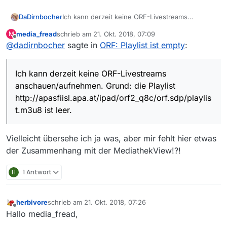
Ich kann derzeit keine ORF-Livestreams
DaDirnbocher
anschauen/aufnehmen. Grund: die Playlist
media_fread
schrieb am
21. Okt. 2018, 07:09
M
http://apasfiisl.apa.at/ipad/orf2_q8c/orf.sdp/playl
VLC-Log beim abspielen:
zuletzt editiert von
Offline
@
dadirnbocher
sagte in
ORF: Playlist ist empty
:
ist.m3u8 ist leer.
– logger module started –
main: VLC wird mit dem Standard-Interface
Ich kann derzeit keine ORF-Livestreams
ausgeführt. Benutzen Sie ‘cvlc’, um VLC ohne
die m3u8 schaut (bei mir) so aus:
Interface zu verwenden.
anschauen/aufnehmen. Grund: die Playlist
main: playlist is empty
-x-x-x-x-
http://apasfiisl.apa.at/ipad/orf2_q8c/orf.sdp/playlis
main: end of playlist, exiting
t.m3u8 ist leer.
– logger module stopped –
#EXT-X-ALLOW-CACHE:NO
-x-x-x-x-
Die User-Agent Einstellung hab ich schon
Vielleicht übersehe ich ja was, aber mir fehlt hier etwas
geändert (vorher gabs einen 403er-Fehler)
der Zusammenhang mit der MediathekView!?!
Gibts irgendwelche sachdienlichen
Hinweise/Tips, was ich noch anschauen/ändern
H
1 Antwort
könnte?
herbivore
schrieb am
21. Okt. 2018, 07:26
zuletzt editiert von
Offline
Hallo media_fread,