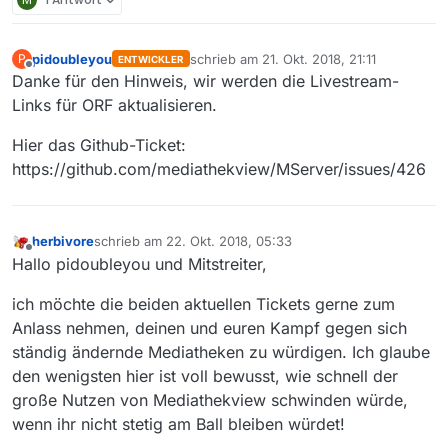
pidoubleyou
schrieb am
21. Okt. 2018, 21:11
P
ENTWICKLER
zuletzt editiert von
Offline
Danke für den Hinweis, wir werden die Livestream-
Links für ORF aktualisieren.
Hier das Github-Ticket:
https://github.com/mediathekview/MServer/issues/426
herbivore
schrieb am
22. Okt. 2018, 05:33
zuletzt editiert von
Offline
Hallo pidoubleyou und Mitstreiter,
ich möchte die beiden aktuellen Tickets gerne zum
Anlass nehmen, deinen und euren Kampf gegen sich
ständig ändernde Mediatheken zu würdigen. Ich glaube
den wenigsten hier ist voll bewusst, wie schnell der
große Nutzen von Mediathekview schwinden würde,
wenn ihr nicht stetig am Ball bleiben würdet!