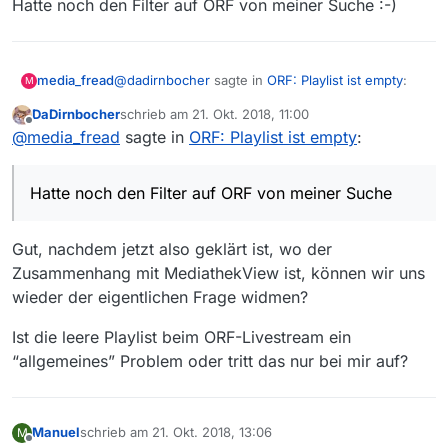
Hatte noch den Filter auf ORF von meiner Suche :-)
@
dadirnbocher
sagte in
ORF: Playlist ist empty
:
media_fread
M
DaDirnbocher
schrieb am
21. Okt. 2018, 11:00
zuletzt editiert von
Offline
@
media_fread
sagte in
ORF: Playlist ist
@
media_fread
sagte in
ORF: Playlist ist empty
:
empty
:
Hatte noch den Filter auf ORF von meiner Suche
:-)
Hatte noch den Filter auf ORF von meiner Suche
Danke, ware mir nicht bewusst das es
für ORF solche Einträge gibt (ist wohl
der einzige Sender für den es sowas
Gut, nachdem jetzt also geklärt ist, wo der
gibt).
Zusammenhang mit MediathekView ist, können wir uns
wieder der eigentlichen Frage widmen?
Nur ORF?
Ist die leere Playlist beim ORF-Livestream ein
“allgemeines” Problem oder tritt das nur bei mir auf?
Manuel
schrieb am
21. Okt. 2018, 13:06
M
zuletzt editiert von
Offline