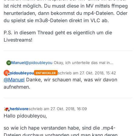
https://apasfils… https://varorfvod …
ist nicht möglich. Du musst diese in MV mittels ffmpeg
herunterladen, dann bekommst du mp4-Dateien. Oder
du spielst sie m3u8-Dateien direkt im VLC ab.
P.S. in diesem Thread geht es eigentlich um die
Livestreams!
@
pidoubleyou
Okay, ich unterteile das mal in
Manuel
M
Kategorien, könnt euch dann eh die für euch
pidoubleyou
schrieb am
27. Okt. 2018, 15:42
P
ENTWICKLER
relevanten Streams raussuchen ;)
ORF-TV-Sender:
zuletzt editiert von
Offline
@
Manuel
Danke, wir schauen mal, was wir davon
ORF 1:
aufnehmen.
https://orf1.cdn.ors.at/out/u/orf1/q8c/manifest.m3u8
ORF 1 (AD):
ORF-Regionalsender:
https://orf1ad.cdn.ors.at/out/u/orf1ad/q8c/manifest.m3
(meistens nur zu den Bundesland-heute, zu ORF-
herbivore
schrieb am
27. Okt. 2018, 16:09
u8
Bundesland-kompakt und Österreich-Bild-Sendungen
ORF 2 Burgenland:
zuletzt editiert von
Offline
ORF 2:
online)
Hallo pidoubleyou,
https://orf2b.cdn.ors.at/out/u/orf2b/q8c/manifest.m3u
https://orf2.cdn.ors.at/out/u/orf2/q8c/manifest.m3u8
8
Online-Streams:
ORF 2 (AD):
ORF 2 Kärnten:
(normalerweise nur online wenn eine
so wie ich hape verstanden habe, sind die .mp4-
https://orf2ad.cdn.ors.at/out/u/orf2ad/q8c/manifest.m
https://orf2k.cdn.ors.at/out/u/orf2k/q8c/manifest.m3u
Pressekonferenz oder online-exklusives Material in
https://pklive1.cdn.ors.at/out/u/pklive1/q8c/manifest.m
Dateien durchaus vorhanden und man kann deren