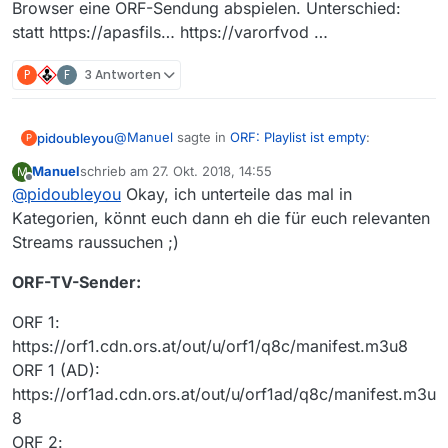
Browser eine ORF-Sendung abspielen. Unterschied:
statt https://apasfils… https://varorfvod …
P
F
3 Antworten
@
Manuel
sagte in
ORF: Playlist ist empty
:
pidoubleyou
P
Manuel
schrieb am
27. Okt. 2018, 14:55
M
zuletzt editiert von
Offline
@
pidoubleyou
Okay, ich unterteile das mal in
kann ich euch die Links zu den ganzen
Streams hier direkt anhängen
Kategorien, könnt euch dann eh die für euch relevanten
Das wäre hilfreich, denn ich konnte auf der ORF-
Streams raussuchen ;)
Seite nur ORF 1-3 und ORFSport finden.
ORF-TV-Sender:
ORF 1:
https://orf1.cdn.ors.at/out/u/orf1/q8c/manifest.m3u8
ORF 1 (AD):
https://orf1ad.cdn.ors.at/out/u/orf1ad/q8c/manifest.m3u
8
ORF 2: