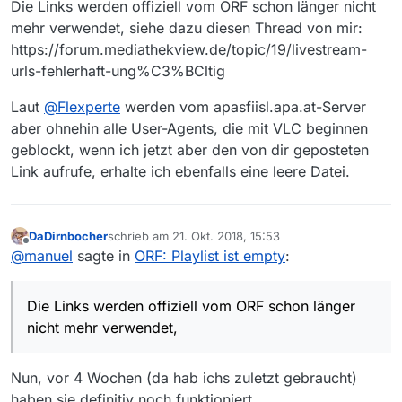
Die Links werden offiziell vom ORF schon länger nicht
mehr verwendet, siehe dazu diesen Thread von mir:
https://forum.mediathekview.de/topic/19/livestream-
urls-fehlerhaft-ung%C3%BCltig
Laut
@
Flexperte
werden vom apasfiisl.apa.at-Server
aber ohnehin alle User-Agents, die mit VLC beginnen
geblockt, wenn ich jetzt aber den von dir geposteten
Link aufrufe, erhalte ich ebenfalls eine leere Datei.
DaDirnbocher
schrieb am
21. Okt. 2018, 15:53
zuletzt editiert von
Offline
@
manuel
sagte in
ORF: Playlist ist empty
:
Die Links werden offiziell vom ORF schon länger
nicht mehr verwendet,
Nun, vor 4 Wochen (da hab ichs zuletzt gebraucht)
haben sie definitiv noch funktioniert.