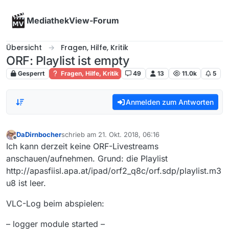
Skip to content
MediathekView-Forum
Übersicht
Fragen, Hilfe, Kritik
ORF: Playlist ist empty
Gesperrt
Fragen, Hilfe, Kritik
49
13
11.0k
5
Anmelden zum Antworten
DaDirnbocher
schrieb am
21. Okt. 2018, 06:16
zuletzt editiert von
Offline
Ich kann derzeit keine ORF-Livestreams
anschauen/aufnehmen. Grund: die Playlist
http://apasfiisl.apa.at/ipad/orf2_q8c/orf.sdp/playlist.m3
u8 ist leer.
VLC-Log beim abspielen:
– logger module started –