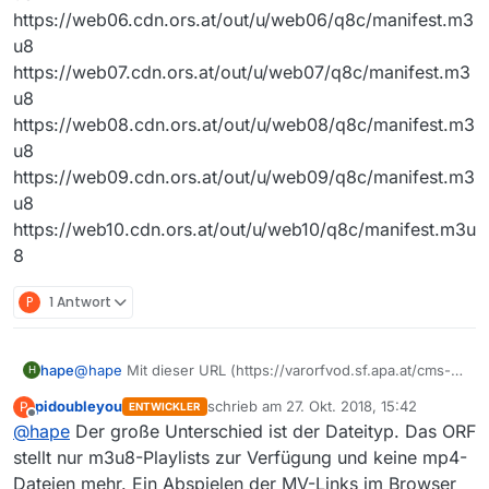
https://web06.cdn.ors.at/out/u/web06/q8c/manifest.m3
u8
https://web07.cdn.ors.at/out/u/web07/q8c/manifest.m3
u8
https://web08.cdn.ors.at/out/u/web08/q8c/manifest.m3
u8
https://web09.cdn.ors.at/out/u/web09/q8c/manifest.m3
u8
https://web10.cdn.ors.at/out/u/web10/q8c/manifest.m3u
8
P
1 Antwort
hape
@
hape
Mit dieser URL (https://varorfvod.sf.apa.at/cms-
H
worldwide/online/4a98ae7f980042e62dcf93abb81ebaed/
pidoubleyou
schrieb am
27. Okt. 2018, 15:42
P
ENTWICKLER
1540159200/2018-10-21_1408_sd_02_Die-Wiener-
zuletzt editiert von
Offline
@
hape
Der große Unterschied ist der Dateityp. Das ORF
Alpe_____13992785__o__5996498665__s14383403_3__ORF
2HD_14084409P_14324318P_Q6A.mp4) kann ich im
stellt nur m3u8-Playlists zur Verfügung und keine mp4-
Browser eine ORF-Sendung abspielen. Unterschied: statt
Dateien mehr. Ein Abspielen der MV-Links im Browser