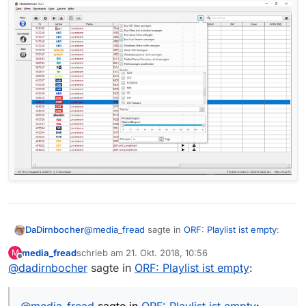
@
media_fread
sagte in
ORF: Playlist ist empty
:
DaDirnbocher
media_fread
schrieb am
21. Okt. 2018, 10:56
M
zuletzt editiert von
Offline
@
dadirnbocher
sagte in
Danke, ware mir nicht bewusst das es für
ORF: Playlist ist empty
:
ORF solche Einträge gibt (ist wohl der
Nur ORF?
einzige Sender für den es sowas gibt).