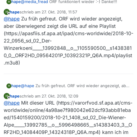
MediathekView!?!
hape
@
media_fread
ORF funktioniert wieder :-) Danke!!!
H
hape
schrieb am
27. Okt. 2018, 11:57
H
zuletzt editiert von
Offline
@
hape
Zu früh gefreut. ORF wird wieder angezeigt,
aber überwiegend zeigt die URL auf eine Playlist
(https://apasfiis.sf.apa.at/ipad/cms-worldwide/2018-10-
22_0956_sd_02_Der-
Winzerkoeni_____13992848__o__1105590500__s1438381
0_0__ORF2HD_09564201P_10392321P_Q6A.mp4/playlist
.m3u8)
hape
@
hape
Zu früh gefreut. ORF wird wieder angezeigt, aber
H
überwiegend zeigt die URL auf eine Playlist
hape
schrieb am
27. Okt. 2018, 12:09
H
(https://apasfiis.sf.apa.at/ipad/cms-worldwide/2018-10-
zuletzt editiert von
Offline
@
hape
Mit dieser URL (https://varorfvod.sf.apa.at/cms-
22_0956_sd_02_Der-
Winzerkoeni_____13992848__o__1105590500__s14383810_
worldwide/online/4a98ae7f980042e62dcf93abb81eba
0__ORF2HD_09564201P_10392321P_Q6A.mp4/playlist.m3u
ed/1540159200/2018-10-21_1408_sd_02_Die-Wiener-
8)
Alpe_____13992785__o__5996498665__s14383403_3__O
RF2HD_14084409P_14324318P_Q6A.mp4) kann ich im