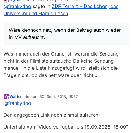
Link: https://www.zdf.de/dokumentation/terra-
Diese Sendung tauchte kurz nach Ausstrahlung in
zuletzt editiert von
Offline
@
frankydoo
sagte in
ZDF Terra X - Das Leben, das
x/lesch-und-co-das-leben-das-universum-und-
der MV-Filmliste auf. Man konnte sie jedoch nicht
harald-lesch-100.html
runterladen (zumindest als ich sie in der Liste
Unter dem o.g. Link ist der ZDF-Beitrag jedoch
Universum und Harald Lesch
:
hatte). Inzwischen ist der Beitrag nicht mehr in der
problemlos abspielbar (auch ein Download wird
MV-Liste enthalten (Stand meiner Film-Liste:
dort angeboten).
Wäre dennoch nett, wenn der Beitrag auch wieder
29.09.2018, 18:14 Uhr).
in MV auftaucht.
Wäre dennoch nett, wenn der Beitrag auch wieder
Grüße Franky
in MV auftaucht.
Was immer auch der Grund ist, warum die Sendung
nicht in der Filmliste auftaucht: Da keine Sendung
manuell in die Liste hinzugefügt wird, stellt sich die
Frage nicht, ob das nett wäre oder nicht…
Walt
schrieb am
30. Sept. 2018, 19:37
W
zuletzt editiert von
Offline
@
frankydoo
Den angegeben Link noch einmal aufrufen:
Unterhalb von “Video verfügbar bis 19.09.2028, 18:00”