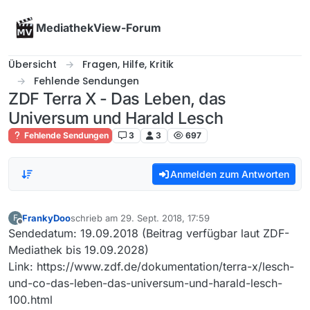
Skip to content
MediathekView-Forum
Übersicht
Fragen, Hilfe, Kritik
Fehlende Sendungen
ZDF Terra X - Das Leben, das
Universum und Harald Lesch
Fehlende Sendungen
3
3
697
Anmelden zum Antworten
FrankyDoo
schrieb am
29. Sept. 2018, 17:59
F
zuletzt editiert von
Offline
Sendedatum: 19.09.2018 (Beitrag verfügbar laut ZDF-
Mediathek bis 19.09.2028)
Link: https://www.zdf.de/dokumentation/terra-x/lesch-
und-co-das-leben-das-universum-und-harald-lesch-
100.html