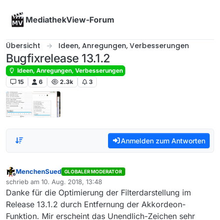
Skip to content
MediathekView-Forum
Übersicht
Ideen, Anregungen, Verbesserungen
Bugfixrelease 13.1.2
Ideen, Anregungen, Verbesserungen
15
6
2.3k
3
Anmelden zum Antworten
MenchenSued
GLOBALER MODERATOR
Offline
schrieb am
10. Aug. 2018, 13:48
zuletzt editiert von
Danke für die Optimierung der Filterdarstellung im
Release 13.1.2 durch Entfernung der Akkordeon-
Funktion. Mir erscheint das Unendlich-Zeichen sehr