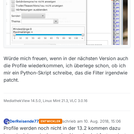
Würde mich freuen, wenn in der nächsten Version auch
die Profile wiederkommen, ich überlege schon, ob ich
mir ein Python-Skript schreibe, das die Filter irgendwie
patcht.
MediathekView 14.5.0, Linux Mint 21.3, VLC 3.0.16
DerReisende77
schrieb am
10. Aug. 2018, 15:06
D
ENTWICKLER
zuletzt editiert von
Offline
Profile werden noch nicht in der 13.2 kommen dazu