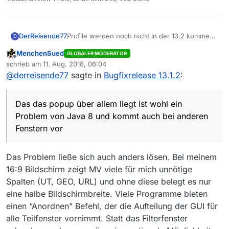
Profile werden noch nicht in der 13.2 kommen
DerReisende77
D
dazu brauche ich noch ein wenig. Aber sie
MenchenSued
GLOBALER MODERATOR
sind fest geplant.
Das das popup über allem liegt ist wohl ein
Offline
schrieb am
11. Aug. 2018, 06:04
Peoblem von Java 8 und kommt auch bei
zuletzt editiert von
@
derreisende77
sagte in
Bugfixrelease 13.1.2
:
anderen Fenstern vor. Das werden wir erst mit
einem Umstieg beheben können. Dann werden
einige Leute aber die neueste Version wohl
Das das popup über allem liegt ist wohl ein
nicht mehr nutzen können.
Problem von Java 8 und kommt auch bei anderen
Fenstern vor
Das Problem ließe sich auch anders lösen. Bei meinem
16:9 Bildschirm zeigt MV viele für mich unnötige
Spalten (UT, GEO, URL) und ohne diese belegt es nur
eine halbe Bildschirmbreite. Viele Programme bieten
einen “Anordnen” Befehl, der die Aufteilung der GUI für
alle Teilfenster vornimmt. Statt das Filterfenster