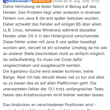
DerReisende77
schrieb am
15. Aug. 2018, 13:03
D
ENTWICKLER
zuletzt editiert von
Offline
Deine Vermutung ist leider falsch in Bezug auf das
Fenster. Das Problem liegt unter anderem in diversen
Fehlern von Java 8 die erst später behoben wurden.
Daher schwebt das Fenster auf einigen BS über allem
(z.B. Linux, teilweise Windows) während dasselbe
Fenster unter OS X in den Hintergrund verschwindet.
Diese Fehler sollen mit Java 9 und später beseitigt
worden sein, derzeit ist ein schneller Umstieg da hin wie
an anderer Stelle beschrieben nicht so einfach möglich
da zeitaufwändig. Es muss viel Code dafür
umgeschrieben und ausgetauscht werden.
Die Irgendwo-Suche wird wieder kommen, keine
Bange. Aber ich hab derzeit etwas viel zu tun und alles
so zu bauen das es auf allen Plattformen geht. Die
unerwarteten Fehler der 13.1 trotz umfangreicher Tests
haben das Arbeitsvolumen nicht kleiner werden lassen.
Das Andocken an verschiedenen Positionen wird -