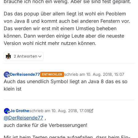
brauche ich noch ein wenig. Aber sie sind fest geplant.
Das das popup über allem liegt ist wohl ein Peoblem
von Java 8 und kommt auch bei anderen Fenstern vor.
Das werden wir erst mit einem Umstieg beheben
können. Dann werden einige Leute aber die neueste
Version wohl nicht mehr nutzen können.
2 Antworten
DerReisende77
schrieb am
10. Aug. 2018, 15:07
D
ENTWICKLER
zuletzt editiert von
Offline
Auch das unendlich Symbol liegt an Java 8 das es so
klein ist
Jo Grothe
schrieb am
10. Aug. 2018, 17:09
zuletzt editiert von Jo Grothe
8. Okt. 2018, 19:19
Offline
@
DerReisende77
,
auch danke für die Verbesserungen!
Mir ist beim Testen gerade aufgefallen, dass beim Ein-