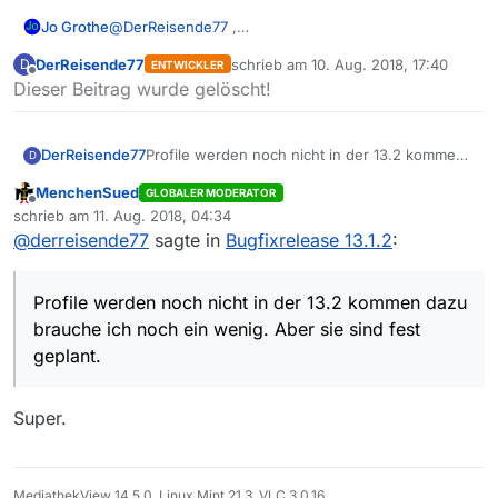
@
DerReisende77
,
Jo Grothe
auch danke für die Verbesserungen!
DerReisende77
schrieb am
10. Aug. 2018, 17:40
D
ENTWICKLER
Mir ist beim Testen gerade aufgefallen, dass beim
zuletzt editiert von
Offline
Dieser Beitrag wurde gelöscht!
Ein- und Ausschalten der Blacklist, der eingestellte
Sender im Filter auf [alle] zurückgesetzt wird, was
Herzliche Grüße
ich sehr unpraktisch finde. Das war in der 13.1.1 m.E.
noch nicht so.
Profile werden noch nicht in der 13.2 kommen
DerReisende77
D
dazu brauche ich noch ein wenig. Aber sie
MenchenSued
GLOBALER MODERATOR
sind fest geplant.
Das das popup über allem liegt ist wohl ein
Offline
schrieb am
11. Aug. 2018, 04:34
Peoblem von Java 8 und kommt auch bei
zuletzt editiert von
@
derreisende77
sagte in
Bugfixrelease 13.1.2
:
anderen Fenstern vor. Das werden wir erst mit
einem Umstieg beheben können. Dann werden
einige Leute aber die neueste Version wohl
Profile werden noch nicht in der 13.2 kommen dazu
nicht mehr nutzen können.
brauche ich noch ein wenig. Aber sie sind fest
geplant.
Super.
MediathekView 14.5.0, Linux Mint 21.3, VLC 3.0.16