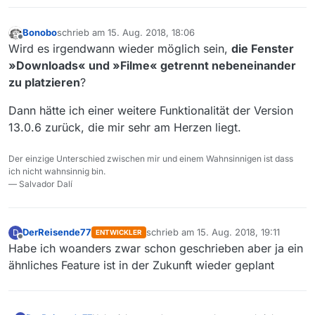
ich.
zu tun und alles so zu bauen das es auf allen
Plattformen geht. Die unerwarteten Fehler der
Bonobo
schrieb am
15. Aug. 2018, 18:06
zuletzt editiert von
13.1 trotz umfangreicher Tests haben das
Offline
Wird es irgendwann wieder möglich sein,
die Fenster
Arbeitsvolumen nicht kleiner werden lassen.
»Downloads« und »Filme« getrennt nebeneinander
zu platzieren
?
Dann hätte ich einer weitere Funktionalität der Version
13.0.6 zurück, die mir sehr am Herzen liegt.
Der einzige Unterschied zwischen mir und einem Wahnsinnigen ist dass
ich nicht wahnsinnig bin.
— Salvador Dalí
DerReisende77
schrieb am
15. Aug. 2018, 19:11
D
ENTWICKLER
zuletzt editiert von
Offline
Habe ich woanders zwar schon geschrieben aber ja ein
ähnliches Feature ist in der Zukunft wieder geplant