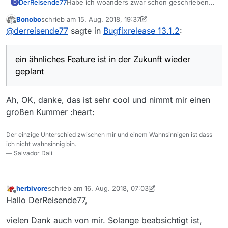
DerReisende77
Habe ich woanders zwar schon geschrieben
D
aber ja ein ähnliches Feature ist in der Zukunft
Bonobo
schrieb am
15. Aug. 2018, 19:37
wieder geplant
zuletzt editiert von Bonobo
Offline
@
derreisende77
sagte in
Bugfixrelease 13.1.2
:
ein ähnliches Feature ist in der Zukunft wieder
geplant
Ah, OK, danke, das ist sehr cool und nimmt mir einen
großen Kummer :heart:
Der einzige Unterschied zwischen mir und einem Wahnsinnigen ist dass
ich nicht wahnsinnig bin.
— Salvador Dalí
herbivore
schrieb am
16. Aug. 2018, 07:03
zuletzt editiert von herbivore
Offline
Hallo DerReisende77,
vielen Dank auch von mir. Solange beabsichtigt ist,