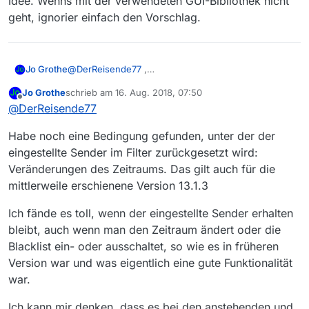
Idee. Wenns mit der verwendeten GUI-Bibliothek nicht
geht, ignorier einfach den Vorschlag.
@
DerReisende77
,
Jo Grothe
auch danke für die Verbesserungen!
Jo Grothe
schrieb am
16. Aug. 2018, 07:50
Mir ist beim Testen gerade aufgefallen, dass beim
zuletzt editiert von
Offline
@
DerReisende77
Ein- und Ausschalten der Blacklist, der eingestellte
Sender im Filter auf [alle] zurückgesetzt wird, was
Herzliche Grüße
Habe noch eine Bedingung gefunden, unter der der
ich sehr unpraktisch finde. Das war in der 13.1.1 m.E.
noch nicht so.
eingestellte Sender im Filter zurückgesetzt wird:
Veränderungen des Zeitraums. Das gilt auch für die
mittlerweile erschienene Version 13.1.3
Ich fände es toll, wenn der eingestellte Sender erhalten
bleibt, auch wenn man den Zeitraum ändert oder die
Blacklist ein- oder ausschaltet, so wie es in früheren
Version war und was eigentlich eine gute Funktionalität
war.
Ich kann mir denken, dass es bei den anstehenden und