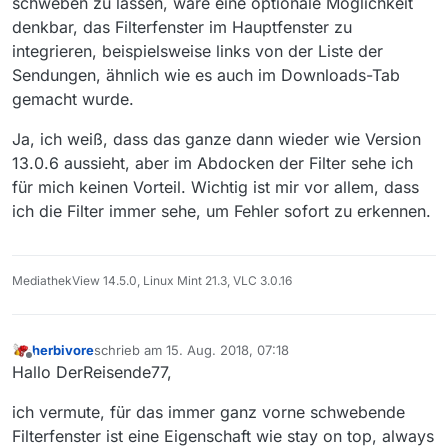
schweben zu lassen, wäre eine optionale Möglichkeit
denkbar, das Filterfenster im Hauptfenster zu
integrieren, beispielsweise links von der Liste der
Sendungen, ähnlich wie es auch im Downloads-Tab
gemacht wurde.
Ja, ich weiß, dass das ganze dann wieder wie Version
13.0.6 aussieht, aber im Abdocken der Filter sehe ich
für mich keinen Vorteil. Wichtig ist mir vor allem, dass
ich die Filter immer sehe, um Fehler sofort zu erkennen.
MediathekView 14.5.0, Linux Mint 21.3, VLC 3.0.16
herbivore
schrieb am
15. Aug. 2018, 07:18
zuletzt editiert von
Offline
Hallo DerReisende77,
ich vermute, für das immer ganz vorne schwebende
Filterfenster ist eine Eigenschaft wie stay on top, always