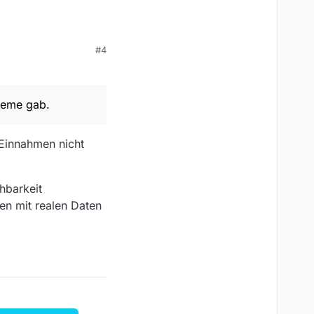
#4
 gehostete,
d sehr gute
Anwendungen für AWS
r Art absolut
r weniger, da die
leme gab.
s abgefangen wird):
ten kommt das ganze
h anzumerken, dass
 Einnahmen nicht
hbarkeit
en mit realen Daten
ab.
ze auch recht