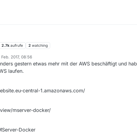
2.7k
aufrufe
2
watching
 Feb. 2017, 08:56
rt von
onders gestern etwas mehr mit der AWS beschäftigt und hab
AWS laufen.
-website.eu-central-1.amazonaws.com/
kview/mserver-docker/
/MServer-Docker