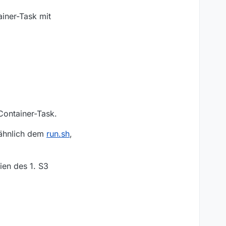
iner-Task mit
.
Container-Task.
 ähnlich dem
run.sh
,
ien des 1. S3