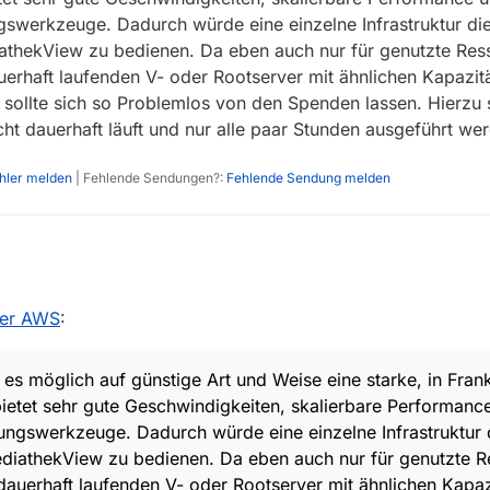
gswerkzeuge. Dadurch würde eine einzelne Infrastruktur die
athekView zu bedienen. Da eben auch nur für genutzte Res
uerhaft laufenden V- oder Rootserver mit ähnlichen Kapazi
 sollte sich so Problemlos von den Spenden lassen. Hierzu 
ht dauerhaft läuft und nur alle paar Stunden ausgeführt we
ehler melden
| Fehlende Sendungen?:
Fehlende Sendung melden
ice
2017, 07:33
der AWS
:
t der MServer
Dockercontainer
ger startet den Lambdatask, dieser startet den EC2 Container Service C
es?
ruft nun den aktuellsten MServer
Dockercontainer
ab und führt diesen,
s möglich auf günstige Art und Weise eine starke, in Frank
Buckets:
C2 Containerservice können die, dem Task zur Verfügung stehenden Res
nötigten Environmentvariables aus.
bietet sehr gute Geschwindigkeiten, skalierbare Performanc
t den Konfigurationsdateien für den MServer
urch ein sehr gutes Monitoring lässt sich leicht erkennen wann dies zu 
 die erstellten Filmlisten zusätzlich noch eine index.html welche via
ruf
ungswerkzeuge. Dadurch würde eine einzelne Infrastruktur d
werden entsprechend der Environmentvariables die Konfigurationsdatei
S wäre es möglich auf günstige Art und Weise eine starke, in Frankfur
 User die Anbindung der S3 Buckets ist, wie zu erwarten war, grandios 
“Static Website Hosting” zu folgender Ausgabe führt: http://mserver-cl
ediathekView zu bedienen. Da eben auch nur für genutzte R
n. Diese bietet sehr gute Geschwindigkeiten, skalierbare Performance u
ern. Sollte dies nicht ausreichen ist es auch sehr einfach möglich die 
u-central-1.amazonaws.com/
gswerkzeuge. Dadurch würde eine einzelne Infrastruktur dieser Art ab
dauerhaft laufenden V- oder Rootserver mit ähnlichen Kapa
n Cloudfront und einem Elastic Load Balancer auszuliefern.