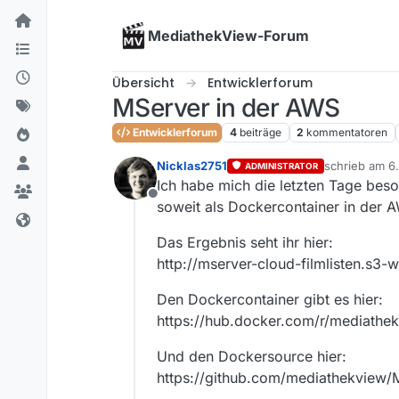
Skip to content
MediathekView-Forum
Übersicht
Entwicklerforum
MServer in der AWS
Entwicklerforum
4
beiträge
2
kommentatoren
Nicklas2751
schrieb am
6.
ADMINISTRATOR
zuletzt editie
Ich habe mich die letzten Tage bes
Offline
soweit als Dockercontainer in der 
Das Ergebnis seht ihr hier:
http://mserver-cloud-filmlisten.s3
Den Dockercontainer gibt es hier:
https://hub.docker.com/r/mediathe
Und den Dockersource hier:
https://github.com/mediathekview