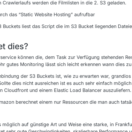
 Crawlerlaufs werden die Filmlisten in die 2. S3 geladen.
urch das “Static Website Hosting” aufrufbar
 Buckets liest das Script die im S3 Bucket liegenden Dateie
et dies?
rservice können die, dem Task zur Verfügung stehenden Res
r gutes Monitoring lässt sich leicht erkennen wann dies zu 
nbindung der S3 Buckets ist, wie zu erwarten war, grandios
llte dies nicht ausreichen ist es auch sehr einfach möglich 
on Cloudfront und einem Elastic Load Balancer auszuliefern.
mazon berechnet einem nur Ressourcen die man auch tatsäc
öglich auf günstige Art und Weise eine starke, in Frankfu
etet sehr gute Geschwindigkeiten, skalierbare Performance 