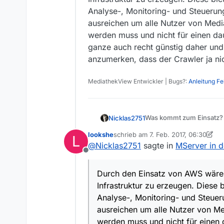
Analyse-, Monitoring- und Steuerun
ausreichen um alle Nutzer von Medi
werden muss und nicht für einen da
ganze auch recht günstig daher und
anzumerken, dass der Crawler ja nic
MediathekView Entwickler | Bugs?:
Anleitung F
Was kommt zum Einsatz?
Nicklas2751
EC2 Container Serv
lookshe
schrieb am
7. Feb. 2017, 06:30
L
zuletzt editiert von lookshe
2. Juli 
Beispiel Ablauf
@
Nicklas2751
sagte in
MServer in 
Hier drin läuf
Der CloudWatch trig
Offline
S3
Welche Vorteile bietet di
Der Container-Task 
Durch den Einsatz von AWS wäre e
Hier laufen 2 
Skalierbarkeit im E
unter Angabe der be
Infrastruktur zu erzeugen. Diese 
Bucket mi
Fazit:
angepasst werden. D
Bucket für
Analyse-, Monitoring- und Steuer
Im Dockercontainer 
Durch den Einsatz von AW
Performance für die
listing
und 
angezogen.
ausreichen um alle Nutzer von M
Infrastruktur zu erzeuge
große Anzahl an Nutz
website.e
Monitoring- und Steuerun
werden muss und nicht für einen 
Lambda
Zukunft mit Hilfe vo