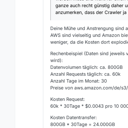
Dies erledigt
c
alle Nutzer von MediathekView zu bedienen. Da eben auch nur für genutzte Ressourcen g
ganze auch recht günstig daher u
Der Dockercontaine
nicht für einen dauerhaf
Man zahlt nur was m
Hier läuft ein 
anzumerken, dass der Crawler ja 
daher und sollte sich so
zusätzlicher Hi
Nach Durchlauf des 
dauerhaft läuft und nur 
CloudWatch
Die neuen Filmliste
Deine Mühe und Anstrengung sind auf
Der Trigger fü
AWS sind vielseitig und Amazon biet
Die Log ausgab
Bei Aufruf der Doma
weniger, da die Kosten dort explodi
Übersicht dieser an.
Rechenbeispiel (Daten sind jeweils
wird):
Datenvolumen täglich: ca. 800GB
Anzahl Requests täglich: ca. 60k
Anzahl Tage im Monat: 30
Preise von aws.amazon.com/de/s3/pr
Kosten Request:
60k * 30Tage * $0.0043 pro 10 00
Kosten Datentransfer:
800GB * 30Tage = 24.000GB