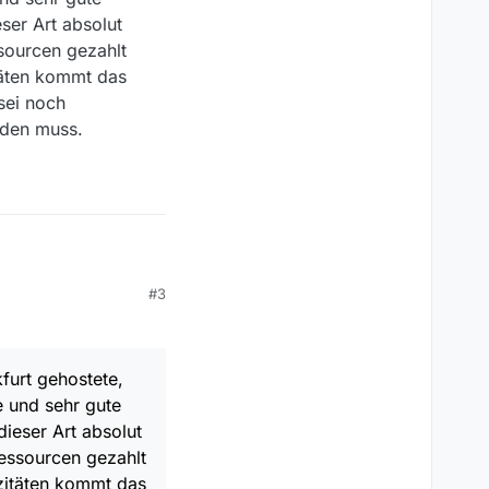
ser Art absolut
sourcen gezahlt
täten kommt das
sei noch
rden muss.
#3
ontainer-Task.
 ähnlich dem
run.sh
,
furt gehostete,
sourcen sehr leicht
e und sehr gute
tun ist.
uspollock/s3-bucket-
ieser Art absolut
en des 1. S3 Buckets
t gehostete,
und verträgt auch eine
oud-filmlisten.s3-
essourcen gezahlt
nd sehr gute Analyse-,
statische Webseite in
solut ausreichen um
zitäten kommt das