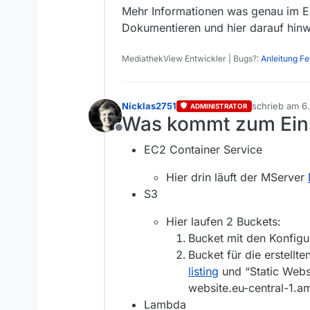
Mehr Informationen was genau im E
Dokumentieren und hier darauf hinwe
MediathekView Entwickler | Bugs?:
Anleitung F
Nicklas2751
schrieb am
6.
ADMINISTRATOR
zuletzt editie
Was kommt zum Ein
Offline
EC2 Container Service
Hier drin läuft der MServer
S3
Hier laufen 2 Buckets:
Bucket mit den Konfigu
Bucket für die erstellt
listing
und “Static Websi
website.eu-central-1.
Lambda