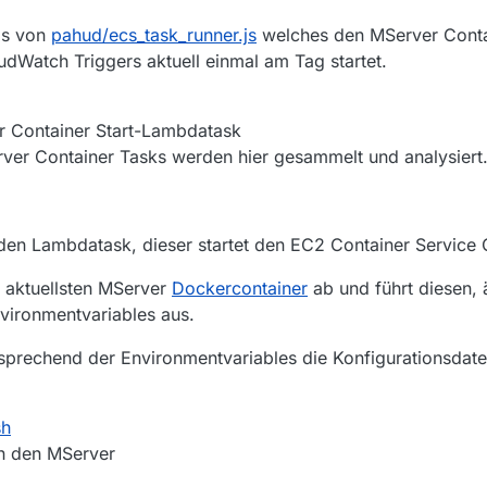
sis von
pahud/ecs_task_runner.js
welches den MServer Conta
oudWatch Triggers aktuell einmal am Tag startet.
r Container Start-Lambdatask
ver Container Tasks werden hier gesammelt und analysiert
 den Lambdatask, dieser startet den EC2 Container Service 
n aktuellsten MServer
Dockercontainer
ab und führt diesen,
vironmentvariables aus.
prechend der Environmentvariables die Konfigurationsdate
sh
un den MServer