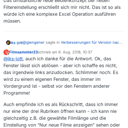
Das umständliche neue Bedienkonzept der neuen
Filtereinstellung erschließt sich mir nicht. Das ist so als
würde ich eine komplexe Excel Operation ausführen
müssen.
@
giengener
sagte in
Verbesserungen für Version nach
iks-jott
13.1.1
:
Filmsammler23
schrieb am
9. Aug. 2018, 10:37
F
zuletzt editiert von
Offline
@
iks-jott
, auch ich danke für die Antwort. Ok, das
Ich hätte auch nichts dagegen wenn der Filter
wieder links zu finden wäre, statt rechts. So muss
Fenster lässt sich ablösen - aber ich schaffe es nicht,
Hallo
@
Giengener
man nicht ständig mit der Maus zwischen den
das irgendwie links anzudocken. Schlimmer noch: Es
Buttons links und dem Filter rechts wechseln.
wird zu einem eigenen Fenster, das immer im
Wenn es nur darum geht, Filter
ablösen
und links
platzieren.
Vordergrund ist - selbst vor den Fenstern anderer
Programme!
Auch empfinde ich es als Rückschritt, dass ich immer
nur eine der drei Rubriken öffnen kann - ich kann nie
gleichzeitig z.B. die gewählte Filmlänge und die
Einstellung von “Nur neue Filme anzeigen” sehen oder