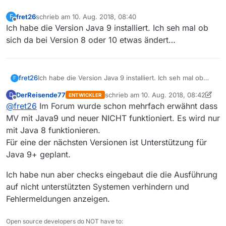
====================================================
totalMemory:
965
MB
fret26
schrieb am
10. Aug. 2018, 08:40
F
zuletzt editiert von
Offline
Ich habe die Version Java 9 installiert. Ich seh mal ob
maxMemory:
965
MB
freeMemory:
297
MB
sich da bei Version 8 oder 10 etwas ändert…
fret26
Ich habe die Version Java 9 installiert. Ich seh mal ob
F
sich da bei Version 8 oder 10 etwas ändert…
DerReisende77
schrieb am
10. Aug. 2018, 08:42
D
ENTWICKLER
zuletzt editiert von DerReisende77
8. O
Offline
@
fret26
Im Forum wurde schon mehrfach erwähnt dass
MV mit Java9 und neuer NICHT funktioniert. Es wird nur
mit Java 8 funktionieren.
Für eine der nächsten Versionen ist Unterstützung für
Java 9+ geplant.
Ich habe nun aber checks eingebaut die die Ausführung
auf nicht unterstützten Systemen verhindern und
Fehlermeldungen anzeigen.
Open source developers do NOT have to: