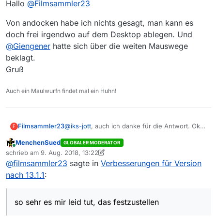
Hallo
@
Filmsammler23
Von andocken habe ich nichts gesagt, man kann es
doch frei irgendwo auf dem Desktop ablegen. Und
@
Giengener
hatte sich über die weiten Mauswege
beklagt.
Gruß
Auch ein Maulwurfn findet mal ein Huhn!
@
iks-jott
, auch ich danke für die Antwort. Ok,
Filmsammler23
F
das Fenster lässt sich ablösen - aber ich
MenchenSued
GLOBALER MODERATOR
schaffe es nicht, das irgendwie links
Auch empfinde ich es als Rückschritt, dass ich
Online
schrieb am
9. Aug. 2018, 13:22
anzudocken. Schlimmer noch: Es wird zu
immer nur eine der drei Rubriken öffnen kann
zuletzt editiert von MenchenSued
8. Sept. 2018, 15:25
@
filmsammler23
sagte in
Verbesserungen für Version
einem eigenen Fenster, das immer im
- ich kann nie gleichzeitig z.B. die gewählte
Vordergrund ist - selbst vor den Fenstern
Filmlänge und die Einstellung von “Nur neue
nach 13.1.1
:
anderer Programme!
Filme anzeigen” sehen oder bedienen. Das
bedeutet momentan a) viel mehr Klickerei,
aber fast schlimmer b) die Einstellungen sind
so sehr es mir leid tut, das festzustellen
nicht dauerhaft sichtbar.