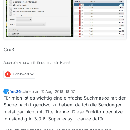
Gruß
Auch ein Maulwurfn findet mal ein Huhn!
F
1 Antwort
fret26
schrieb am
7. Aug. 2018, 18:57
F
zuletzt editiert von
Offline
Für mich ist es wichtig eine einfache Suchmaske mit der
Suche nach irgendwo zu haben, da ich die Sendungen
meist gar nicht mit Titel kenne. Diese Funktion benutze
ich ständig in 3.0.6. Super easy - danke dafür.