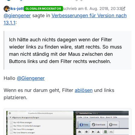
wieder links zu finden wäre, statt rechts. So muss
iks-jott
schrieb am
6. Aug. 2018, 20:33
GLOBALER MODERATOR
man nicht ständig mit der Maus zwischen den
zuletzt editiert von iks-jott
8. Juni 2018
Offline
@
giengener
sagte in
Verbesserungen für Version nach
Buttons links und dem Filter rechts wechseln. Man
muss ja nicht alle Spalten anzeigen lassen, daher
13.1.1
:
sollte der Platz auf dem Bildschirm durchaus
ausreichen um den Filter dauerhaft anzuzeigen, so
wie bisher. Außerdem wäre es toll wenn man das
Ich hätte auch nichts dagegen wenn der Filter
Programm etwas individueller anpassen könnte,
wieder links zu finden wäre, statt rechts. So muss
also z.B. Schalter selber platzieren könnte.
man nicht ständig mit der Maus zwischen den
Buttons links und dem Filter rechts wechseln.
Hallo
@
Giengener
Wenn es nur darum geht, Filter
ablösen
und links
platzieren.