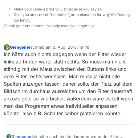
Unter Windows ist es in der neuen Version leider etwas
Viele Grüße
umständlicher geworden, den Zeitraum-Filter zu
Otti
Make your issue a priority, just because you say so.
benutzen. Man muss zig-mal auf die Rauf-/Runter-Pfeile
Give you any sort of "timetable", or explanation for why it´s "taking
too long".
drücken um z.B. von 1 auf 30 zu kommen. Ein
Check your entitlement. Nobody owes you anything.
Schieberegler wie beim Filmlängen-Filter würde das
Programm noch benutzerfreundlicher machen. Vielleicht
könnt ihr das in einem künftigen Release dahingehend
anpassen? Ich – und sicher auch andere Nutzer –
Giengener
schrieb am
6. Aug. 2018, 19:48
zuletzt editiert von
würden sich bestimmt darüber freuen.
Offline
Ich hätte auch nichts dagegen wenn der Filter wieder
links zu finden wäre, statt rechts. So muss man nicht
ständig mit der Maus zwischen den Buttons links und
dem Filter rechts wechseln. Man muss ja nicht alle
Spalten anzeigen lassen, daher sollte der Platz auf dem
Bildschirm durchaus ausreichen um den Filter dauerhaft
anzuzeigen, so wie bisher. Außerdem wäre es toll wenn
man das Programm etwas individueller anpassen
könnte, also z.B. Schalter selber platzieren könnte.
Giengener
Ich hätte auch nichts dagegen wenn der Filter