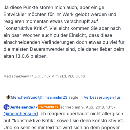
Das war zuvor viel benutzerfreundlicher, so
sehr es mir leid tut, das festzustellen.
Ja diese Punkte stören mich auch, aber einige
Entwickler möchten für ihr Werk gelobt werden und
reagieren momentan etwas verschnupft auf
“konstruktive Kritik”. Vielleicht kommen Sie aber nach
ein paar Wochen auch zu der Einsicht, dass diese
einschneidenden Veränderungen doch etwas zu viel für
die meisten Daueranwender sind, die daher lieber beim
alten 13.0.6 bleiben.
MediathekView 14.5.0, Linux Mint 21.3, VLC 3.0.16
@
filmsammler23
sagte in
Verbesserungen für
MenchenSued
Version nach 13.1.1
:
DerReisende77
schrieb am
9. Aug. 2018, 13:37
D
ENTWICKLER
zuletzt editiert von
Offline
@
menchensued
ich reagiere überhaupt nicht allergisch
so sehr es mir leid tut, das festzustellen
auf “konstruktive Kritik” soweit sie denn konstruktiv ist.
Und so sehr es mir leid tut wird sich an dem popover
Ja diese Punkte stören mich auch, aber einige