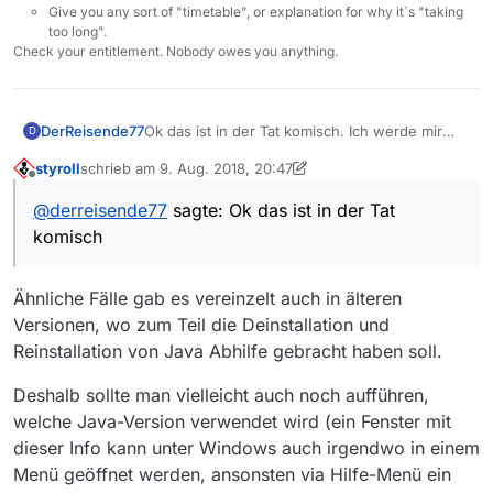
Give you any sort of "timetable", or explanation for why it´s "taking
too long".
Check your entitlement. Nobody owes you anything.
DerReisende77
Ok das ist in der Tat komisch. Ich werde mir
D
den Code am WE Mal ansehen aber für 13.1.2
styroll
schrieb am
9. Aug. 2018, 20:47
wird da wohl nichts mehr zu machen sein. Ich
zuletzt editiert von styroll
8. Sept. 2018, 22:48
Offline
bleibe am Ball. Danke!
@
derreisende77
sagte: Ok das ist in der Tat
komisch
Ähnliche Fälle gab es vereinzelt auch in älteren
Versionen, wo zum Teil die Deinstallation und
Reinstallation von Java Abhilfe gebracht haben soll.
Deshalb sollte man vielleicht auch noch aufführen,
welche Java-Version verwendet wird (ein Fenster mit
dieser Info kann unter Windows auch irgendwo in einem
Menü geöffnet werden, ansonsten via Hilfe-Menü ein