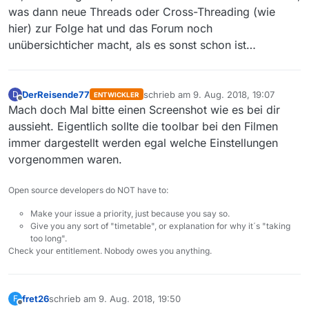
was dann neue Threads oder Cross-Threading (wie
hier) zur Folge hat und das Forum noch
unübersichticher macht, als es sonst schon ist…
DerReisende77
schrieb am
9. Aug. 2018, 19:07
D
ENTWICKLER
zuletzt editiert von
Offline
Mach doch Mal bitte einen Screenshot wie es bei dir
aussieht. Eigentlich sollte die toolbar bei den Filmen
immer dargestellt werden egal welche Einstellungen
vorgenommen waren.
Open source developers do NOT have to:
Make your issue a priority, just because you say so.
Give you any sort of "timetable", or explanation for why it´s "taking
too long".
Check your entitlement. Nobody owes you anything.
fret26
schrieb am
9. Aug. 2018, 19:50
F
zuletzt editiert von
Offline