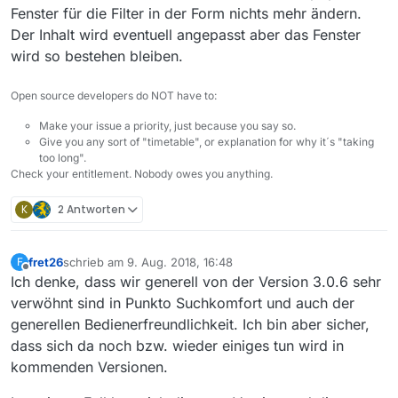
Entwickler möchten für ihr Werk gelobt werden
Fenster für die Filter in der Form nichts mehr ändern.
und reagieren momentan etwas verschnupft
Der Inhalt wird eventuell angepasst aber das Fenster
auf “konstruktive Kritik”. Vielleicht kommen Sie
wird so bestehen bleiben.
aber nach ein paar Wochen auch zu der
Einsicht, dass diese einschneidenden
Veränderungen doch etwas zu viel für die
Open source developers do NOT have to:
meisten Daueranwender sind, die daher lieber
Make your issue a priority, just because you say so.
beim alten 13.0.6 bleiben.
Give you any sort of "timetable", or explanation for why it´s "taking
too long".
Check your entitlement. Nobody owes you anything.
K
2 Antworten
fret26
schrieb am
9. Aug. 2018, 16:48
F
zuletzt editiert von
Offline
Ich denke, dass wir generell von der Version 3.0.6 sehr
verwöhnt sind in Punkto Suchkomfort und auch der
generellen Bedienerfreundlichkeit. Ich bin aber sicher,
dass sich da noch bzw. wieder einiges tun wird in
kommenden Versionen.