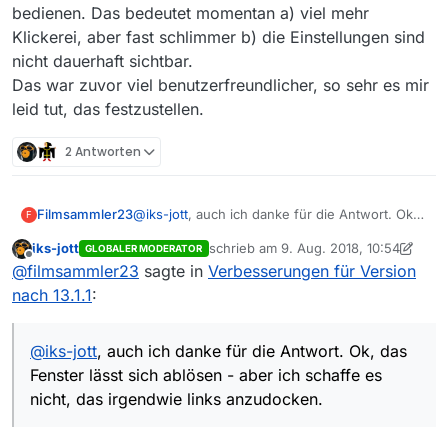
bedienen. Das bedeutet momentan a) viel mehr
Klickerei, aber fast schlimmer b) die Einstellungen sind
nicht dauerhaft sichtbar.
Gruß
Das war zuvor viel benutzerfreundlicher, so sehr es mir
leid tut, das festzustellen.
2 Antworten
@
iks-jott
, auch ich danke für die Antwort. Ok,
Filmsammler23
F
das Fenster lässt sich ablösen - aber ich
iks-jott
schrieb am
9. Aug. 2018, 10:54
GLOBALER MODERATOR
schaffe es nicht, das irgendwie links
Auch empfinde ich es als Rückschritt, dass ich
zuletzt editiert von iks-jott
8. Sept. 201
Offline
@
filmsammler23
sagte in
Verbesserungen für Version
anzudocken. Schlimmer noch: Es wird zu
immer nur eine der drei Rubriken öffnen kann
einem eigenen Fenster, das immer im
- ich kann nie gleichzeitig z.B. die gewählte
nach 13.1.1
:
Vordergrund ist - selbst vor den Fenstern
Filmlänge und die Einstellung von “Nur neue
anderer Programme!
Filme anzeigen” sehen oder bedienen. Das
bedeutet momentan a) viel mehr Klickerei,
@
iks-jott
, auch ich danke für die Antwort. Ok, das
aber fast schlimmer b) die Einstellungen sind
Fenster lässt sich ablösen - aber ich schaffe es
nicht dauerhaft sichtbar.
nicht, das irgendwie links anzudocken.
Das war zuvor viel benutzerfreundlicher, so
sehr es mir leid tut, das festzustellen.