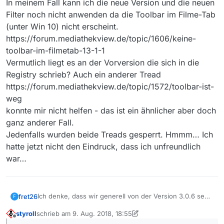
In meinem Fall kann ich die neue Version und die neuen
Filter noch nicht anwenden da die Toolbar im Filme-Tab
(unter Win 10) nicht erscheint.
https://forum.mediathekview.de/topic/1606/keine-
toolbar-im-filmetab-13-1-1
Vermutlich liegt es an der Vorversion die sich in die
Registry schrieb? Auch ein anderer Tread
https://forum.mediathekview.de/topic/1572/toolbar-ist-
weg
konnte mir nicht helfen - das ist ein ähnlicher aber doch
ganz anderer Fall.
Jedenfalls wurden beide Treads gesperrt. Hmmm… Ich
hatte jetzt nicht den Eindruck, dass ich unfreundlich
war…
Ich denke, dass wir generell von der Version 3.0.6 sehr
fret26
F
verwöhnt sind in Punkto Suchkomfort und auch der
styroll
schrieb am
9. Aug. 2018, 18:55
generellen Bedienerfreundlichkeit. Ich bin aber sicher,
In meinem Fall kann ich die neue Version und die neuen
zuletzt editiert von styroll
8. Sept. 2018, 21:07
Offline