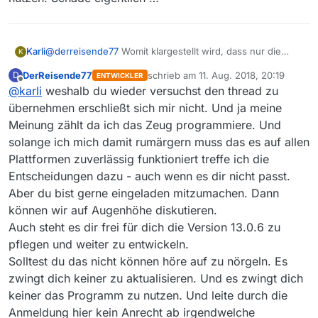
Karli
@
derreisende77
Womit klargestellt wird, dass nur die
K
Meinung des Entwicklers zählt. Wem ein “Popover-
DerReisende77
schrieb am
11. Aug. 2018, 20:19
D
ENTWICKLER
Fenster” nicht gefällt, der muss ja MediathekView nicht
zuletzt editiert von
Offline
@
karli
weshalb du wieder versuchst den thread zu
installieren. Ergo werde ich - und bestimmt etliche andere
User - so lange wie möglich die Version 13.0.6 nutzen.
übernehmen erschließt sich mir nicht. Und ja meine
Schade eigentlich …
Meinung zählt da ich das Zeug programmiere. Und
solange ich mich damit rumärgern muss das es auf allen
Plattformen zuverlässig funktioniert treffe ich die
Entscheidungen dazu - auch wenn es dir nicht passt.
Aber du bist gerne eingeladen mitzumachen. Dann
können wir auf Augenhöhe diskutieren.
Auch steht es dir frei für dich die Version 13.0.6 zu
pflegen und weiter zu entwickeln.
Solltest du das nicht können höre auf zu nörgeln. Es
zwingt dich keiner zu aktualisieren. Und es zwingt dich
keiner das Programm zu nutzen. Und leite durch die
Anmeldung hier kein Anrecht ab irgendwelche