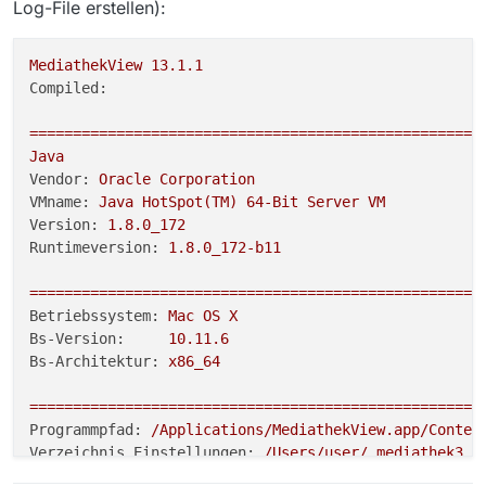
Log-File erstellen):
MediathekView
13.1
.1
Compiled:
====================================================
Java
Vendor:
Oracle
Corporation
VMname:
Java
HotSpot(TM)
64
-Bit
Server
VM
Version:
1.8
.0_172
Runtimeversion:
1.8
.0_172-b11
====================================================
Betriebssystem:
Mac
OS
X
Bs-Version:
10.11
.6
Bs-Architektur:
x86_64
====================================================
Programmpfad:
/Applications/MediathekView.app/Conten
Verzeichnis Einstellungen:
/Users/user/.mediathek3