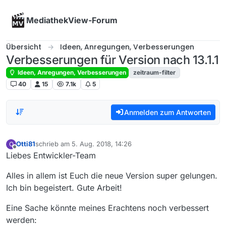
Skip to content
MediathekView-Forum
Übersicht
Ideen, Anregungen, Verbesserungen
Verbesserungen für Version nach 13.1.1
Ideen, Anregungen, Verbesserungen
zeitraum-filter
40
15
7.1k
5
Anmelden zum Antworten
Otti81
schrieb am
5. Aug. 2018, 14:26
O
zuletzt editiert von
Offline
Liebes Entwickler-Team
Alles in allem ist Euch die neue Version super gelungen.
Ich bin begeistert. Gute Arbeit!
Eine Sache könnte meines Erachtens noch verbessert
werden: