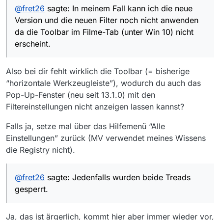
dass sich da noch bzw. wieder einiges tun wird in
Filter noch nicht anwenden da die Toolbar im Filme-Tab
@
fret26
sagte: In meinem Fall kann ich die neue
kommenden Versionen.
(unter Win 10) nicht erscheint.
Version und die neuen Filter noch nicht anwenden
https://forum.mediathekview.de/topic/1606/keine-
toolbar-im-filmetab-13-1-1
da die Toolbar im Filme-Tab (unter Win 10) nicht
Vermutlich liegt es an der Vorversion die sich in die
erscheint.
Registry schrieb? Auch ein anderer Tread
https://forum.mediathekview.de/topic/1572/toolbar-ist-
weg
Also bei dir fehlt wirklich die Toolbar (= bisherige
konnte mir nicht helfen - das ist ein ähnlicher aber doch
“horizontale Werkzeugleiste”), wodurch du auch das
ganz anderer Fall.
Pop-Up-Fenster (neu seit 13.1.0) mit den
Jedenfalls wurden beide Treads gesperrt. Hmmm… Ich
hatte jetzt nicht den Eindruck, dass ich unfreundlich
Filtereinstellungen nicht anzeigen lassen kannst?
war…
Falls ja, setze mal über das Hilfemenü “Alle
Einstellungen” zurück (MV verwendet meines Wissens
die Registry nicht).
@
fret26
sagte: Jedenfalls wurden beide Treads
gesperrt.
Ja, das ist ärgerlich, kommt hier aber immer wieder vor,