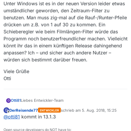
Unter Windows ist es in der neuen Version leider etwas
umständlicher geworden, den Zeitraum-Filter zu
benutzen. Man muss zig-mal auf die Rauf-/Runter-Pfeile
drücken um z.B. von 1 auf 30 zu kommen. Ein
Schieberegler wie beim Filmlängen-Filter würde das
Programm noch benutzerfreundlicher machen. Vielleicht
könnt ihr das in einem künftigen Release dahingehend
anpassen? Ich – und sicher auch andere Nutzer –
würden sich bestimmt darüber freuen.
Viele Grüße
Otti
Liebes Entwickler-Team
Otti81
O
DerReisende77
schrieb am
5. Aug. 2018, 15:25
D
ENTWICKLER
Alles in allem ist Euch die neue Version super gelungen.
zuletzt editiert von
Offline
@
otti81
kommt in 13.1.3
Ich bin begeistert. Gute Arbeit!
Eine Sache könnte meines Erachtens noch verbessert
werden:
Open source developers do NOT have to: