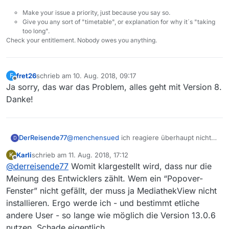
Make your issue a priority, just because you say so.
Give you any sort of "timetable", or explanation for why it´s "taking
too long".
Check your entitlement. Nobody owes you anything.
fret26
schrieb am
10. Aug. 2018, 09:17
F
zuletzt editiert von
Offline
Ja sorry, das war das Problem, alles geht mit Version 8.
Danke!
DerReisende77
@
menchensued
ich reagiere überhaupt nicht
D
allergisch auf “konstruktive Kritik” soweit sie
Karli
schrieb am
11. Aug. 2018, 17:12
K
denn konstruktiv ist. Und so sehr es mir leid tut
zuletzt editiert von
Offline
@
derreisende77
Womit klargestellt wird, dass nur die
wird sich an dem popover Fenster für die Filter
in der Form nichts mehr ändern. Der Inhalt wird
Meinung des Entwicklers zählt. Wem ein “Popover-
eventuell angepasst aber das Fenster wird so
Fenster” nicht gefällt, der muss ja MediathekView nicht
bestehen bleiben.
installieren. Ergo werde ich - und bestimmt etliche
andere User - so lange wie möglich die Version 13.0.6
nutzen. Schade eigentlich …