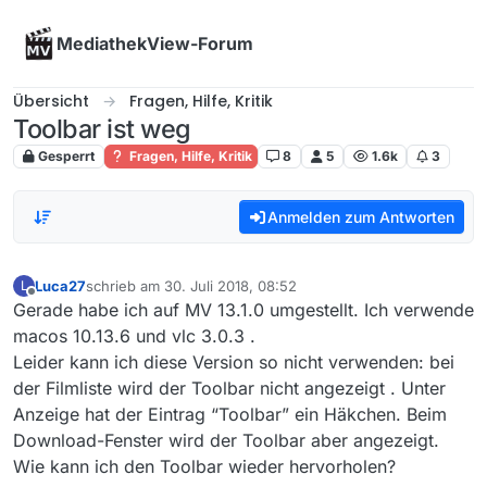
Skip to content
MediathekView-Forum
Übersicht
Fragen, Hilfe, Kritik
Toolbar ist weg
Gesperrt
Fragen, Hilfe, Kritik
8
5
1.6k
3
Anmelden zum Antworten
Luca27
schrieb am
30. Juli 2018, 08:52
L
zuletzt editiert von
Offline
Gerade habe ich auf MV 13.1.0 umgestellt. Ich verwende
macos 10.13.6 und vlc 3.0.3 .
Leider kann ich diese Version so nicht verwenden: bei
der Filmliste wird der Toolbar nicht angezeigt . Unter
Anzeige hat der Eintrag “Toolbar” ein Häkchen. Beim
Download-Fenster wird der Toolbar aber angezeigt.
Wie kann ich den Toolbar wieder hervorholen?