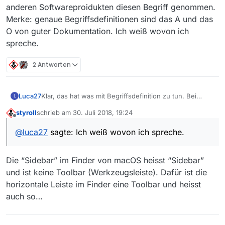
anderen Softwareproidukten diesen Begriff genommen.
Merke: genaue Begriffsdefinitionen sind das A und das
O von guter Dokumentation. Ich weiß wovon ich
spreche.
2 Antworten
Luca27
Klar, das hat was mit Begriffsdefinition zu tun. Bei
L
einigen anderen Softwareprodukten heißt das was mir
styroll
schrieb am
30. Juli 2018, 19:24
bei der Filmliste fehlte “Seitenleiste” (z.B. beim finder
zuletzt editiert von
Offline
in macos). Leider hatte ich die Begriffsdefinition für
@
luca27
sagte: Ich weiß wovon ich spreche.
dieses Element in MV nicht gefunden und in Analogie
zu anderen Softwareproidukten diesen Begriff
genommen. Merke: genaue Begriffsdefinitionen sind
Die “Sidebar” im Finder von macOS heisst “Sidebar”
das A und das O von guter Dokumentation. Ich weiß
und ist keine Toolbar (Werkzeugsleiste). Dafür ist die
wovon ich spreche.
horizontale Leiste im Finder eine Toolbar und heisst
auch so…