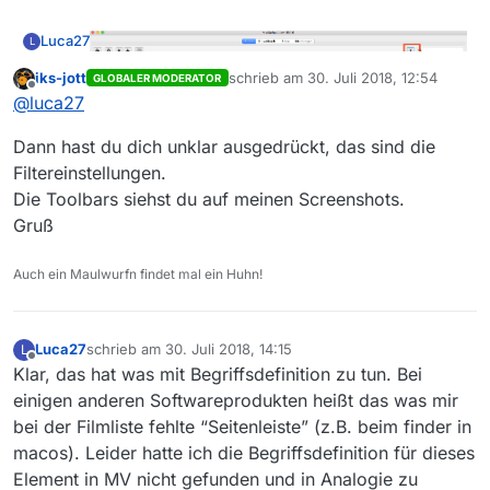
Luca27
L
iks-jott
schrieb am
30. Juli 2018, 12:54
GLOBALER MODERATOR
zuletzt editiert von
Offline
@
luca27
Ich habs gefunden! Die Funktionen des bisherigen
Toolbar verbergen sich hinter diesem Button! Ob da
Dann hast du dich unklar ausgedrückt, das sind die
alle bisherigen Funktionen abgedeckt sind weiß ich
noch nicht. Das ganze liegt also an dem radikalen UI
Filtereinstellungen.
Redesign in MV 3.1. Die Platzierung und dias Design
Die Toolbars siehst du auf meinen Screenshots.
des Buttons ist allerdings fragwürdig.
Gruß
Auch ein Maulwurfn findet mal ein Huhn!
Luca27
schrieb am
30. Juli 2018, 14:15
L
zuletzt editiert von
Offline
Klar, das hat was mit Begriffsdefinition zu tun. Bei
einigen anderen Softwareprodukten heißt das was mir
bei der Filmliste fehlte “Seitenleiste” (z.B. beim finder in
macos). Leider hatte ich die Begriffsdefinition für dieses
Element in MV nicht gefunden und in Analogie zu