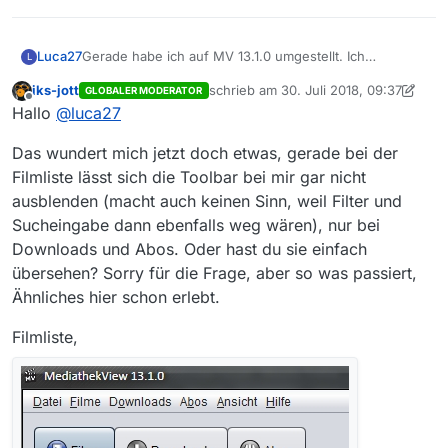
Luca27
Gerade habe ich auf MV 13.1.0 umgestellt. Ich
L
verwende macos 10.13.6 und vlc 3.0.3 .
iks-jott
schrieb am
30. Juli 2018, 09:37
GLOBALER MODERATOR
Leider kann ich diese Version so nicht verwenden: bei
zuletzt editiert von iks-jott
Offline
Hallo
@
luca27
der Filmliste wird der Toolbar nicht angezeigt . Unter
Anzeige hat der Eintrag “Toolbar” ein Häkchen. Beim
Das wundert mich jetzt doch etwas, gerade bei der
Download-Fenster wird der Toolbar aber angezeigt.
Wie kann ich den Toolbar wieder hervorholen?
Filmliste lässt sich die Toolbar bei mir gar nicht
ausblenden (macht auch keinen Sinn, weil Filter und
Sucheingabe dann ebenfalls weg wären), nur bei
Downloads und Abos. Oder hast du sie einfach
übersehen? Sorry für die Frage, aber so was passiert,
Ähnliches hier schon erlebt.
Filmliste,