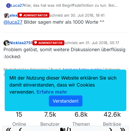
Luca27
Klar, das hat was mit Begriffsdefinition zu tun. Bei
L
einigen anderen Softwareprodukten heißt das was mir
alex
schrieb am
30. Juli 2018, 19:41
ADMINISTRATOR
bei der Filmliste fehlte “Seitenleiste” (z.B. beim finder
zuletzt editiert von
Offline
@
luca27
Bilder sagen mehr als 1000 Worte ^^
in macos). Leider hatte ich die Begriffsdefinition für
dieses Element in MV nicht gefunden und in Analogie
zu anderen Softwareproidukten diesen Begriff
genommen. Merke: genaue Begriffsdefinitionen sind
Nicklas2751
schrieb am
31. Juli 2018, 05:17
ADMINISTRATOR
das A und das O von guter Dokumentation. Ich weiß
zuletzt editiert von
Offline
Problem gelöst, somit weitere Diskussionen überflüssig
wovon ich spreche.
:locked:
MediathekView Entwickler | Bugs?:
Anleitung Fehler melden
| Fehlende
Sendungen?:
Fehlende Sendung melden
Mit der Nutzung dieser Website erklären Sie sich
damit einverstanden, dass wir Cookies
verwenden.
Erfahre mehr
Verstanden!
15
7.5k
6.8k
42.6k
Online
Benutzer
Themen
Beiträge
1 / 1