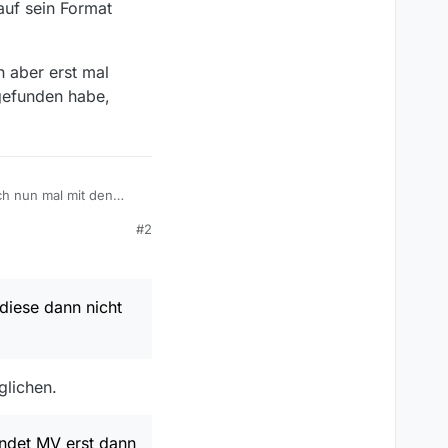
auf sein Format
h aber erst mal
 gefunden habe,
ch nun mal mit den
chrieben in der
#2
ese dann nicht auf der
peicherpfade den von
asse wie MV sie
diese dann nicht
 in die Plex-Logik
glichen.
det MV erst dann was,
indet MV erst dann