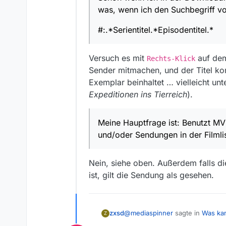
was, wenn ich den Suchbegriff v
Meine Hauptfrage ist:
und/oder Sendungen in 
Falls ja, besteht bei 
#:.*Serientitel.*Episodentitel.*
automatisch Regex matc
Präfix: #:.*
Alternativ könnte MV s
Suffix: .*
Versuch es mit
bringen, also die Epi
auf dem
Rechts-Klick
Ersetze Doppelpunkt 
Ich weiß, dass dies nic
Sender mitmachen, und der Titel ko
Ersetze alle anderen (
rumhören, wie ihr dazu
Exemplar beinhaltet … vielleicht unt
obwohl sie bereits drin 
Expeditionen ins Tierreich
).
Meine Hauptfrage ist: Benutzt 
und/oder Sendungen in der Filmli
Nein, siehe oben. Außerdem falls di
ist, gilt die Sendung als gesehen.
@
mediaspinner
sagte in
Was ka
zxsd
Z