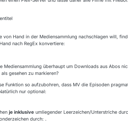
en einen Plex-Server und lasse daher alle Filme mit FileBot
entitel
e von Hand in der Mediensammlung nachschlagen will, find
 Hand nach RegEx konvertiere:
die Mediensammlung überhaupt um Downloads aus Abos nic
e als gesehen zu markieren?
diese Funktion so aufzubohren, dass MV die Episoden pragm
türlich nur optional:
chen
je inklusive
umliegender Leerzeichen/Unterstriche durc
onderzeichen durch: .