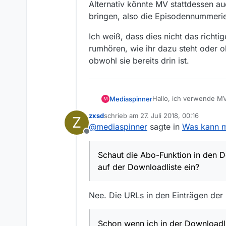
Alternativ könnte MV stattdessen a
bringen, also die Episodennummerie
Ich weiß, dass dies nicht das richti
rumhören, wie ihr dazu steht oder o
obwohl sie bereits drin ist.
Hallo, ich verwende MV
Mediaspinner
M
Tiefen des Programms b
zxsd
schrieb am
27. Juli 2018, 00:16
Z
Anleitung.
Schaut die Abo-Funktio
zuletzt editiert von
@
mediaspinner
sagte in
Was kann m
Downloadliste ein?
Offline
Das funktioniert dann 
mir in MV definierten 
Schaut die Abo-Funktion in den D
speichert?
Nur leider verwende ich
auf der Downloadliste ein?
übersetzen:
Serien: Serientitel - S0
Filme: Filmtitel (Jahr)
Nee. Die URLs in den Einträgen der
Schon wenn ich in der 
wenn ich den Suchbegr
#:.*Serientitel.*Episode
Schon wenn ich in der Downloadl