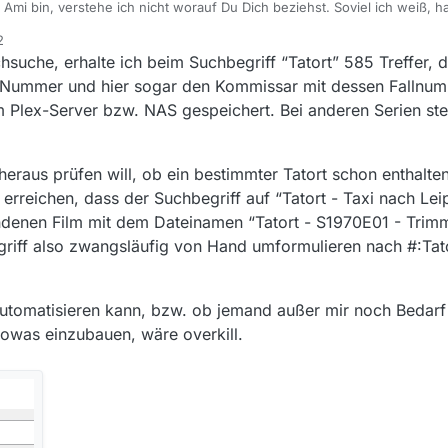
, verstehe ich nicht worauf Du Dich beziehst. Soviel ich weiß, hat aus Sicht eines MV-
it der MV-Mediensammlung (eine TXT-Datei) zu tun.
2
’s Archiv) wird von MV indiziert. Und dieser MV-Index wird durchsucht, um
uche, erhalte ich beim Suchbegriff “Tatort” 585 Treffer, 
mmlung/Dein DL-Archiv – wie im Index verewigt worden ware – ein derart
Nummer und hier sogar den Kommissar mit dessen Fallnum
m Plex-Server bzw. NAS gespeichert. Bei anderen Serien ste
eraus prüfen will, ob ein bestimmter Tatort schon enthalten 
erreichen, dass der Suchbegriff auf “Tatort - Taxi nach Leip
ndenen Film mit dem Dateinamen “Tatort - S1970E01 - Trimm
riff also zwangsläufig von Hand umformulieren nach #:Tat
utomatisieren kann, bzw. ob jemand außer mir noch Bedarf
sowas einzubauen, wäre overkill.