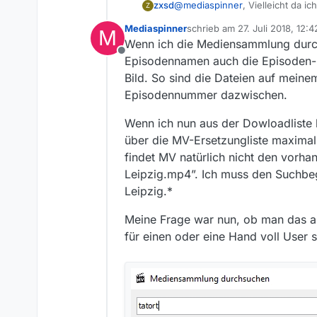
@
mediaspinner
, Vielleicht da ich Ami bin
zxsd
Z
Anwenders, RegEx kaum etwas m
Mediaspinner
schrieb am
27. Juli 2018, 12:4
M
Man seiner eigenen Mediensammlung (nennen wir
zuletzt editiert von
Wenn ich die Mediensammlung durchs
festzustellen ob Deine Mediensa
Offline
Hier ein Beispiel:
Episodennamen auch die Episoden-
Bild. So sind die Dateien auf meine
Episodennummer dazwischen.
Wenn ich nun aus der Dowloadliste h
über die MV-Ersetzungliste maximal 
findet MV natürlich nicht den vorha
Leipzig.mp4”. Ich muss den Suchbeg
Leipzig.*
Meine Frage war nun, ob man das a
für einen oder eine Hand voll User 