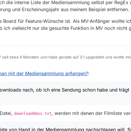
uch die interne Liste der Mediensammlung selbst per RegEx 
rung und Erscheinungsjahr aus meinem Beispiel entfernen.
ge Board für Feature-Wünsche ist. Als MV-Anfänger wollte ic
b ich vielleicht nur die gesuchte Funktion in MV noch nicht
 seit etwa 4 Monaten und habe gerade auf 3.1 upgedatet und wollte mi
eschäftigen. Zur Funktion der Mediensammlung ist leider nicht viel bes
n in den Downloads nach, ob ich eine Sendung schon habe und trägt di
an mit der Mediensammlung anfangen?
:
aber vermutlich nur, wenn die Dateinamen der von mir eingetragenen S
Namensregeln entsprechen; sprich, wenn ich die Dateinamen genauso l
ownloads nach, ob ich eine Sendung schon habe und trägt 
 zum Abspielen einen Plex-Server und lasse daher alle Filme mit FileBot
1E01 - Episodentitel
 Datei,
, werden mit denen der Filmliste ver
Downloadliste von Hand in der Mediensammlung nachschlagen will, fin
downloadAbos.txt
iff von Hand nach RegEx konvertiere:
ntitel.*
iste von Hand in der Mediensammlung nachschlagen will, f