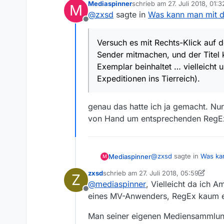
Mediaspinner
schrieb am
27. Juli 2018, 01:3
M
zuletzt editiert von
@
zxsd
sagte in
Was kann man mit 
Schaut die Abo-Funktion in d
Offline
Downloadliste ein?
Nee. Die URLs in den Einträge
Versuch es mit Rechts-Klick auf 
Sender mitmachen, und der Titel
Schon wenn ich in der Downl
Exemplar beinhaltet … vielleicht 
wenn ich den Suchbegriff vo
Versuch es mit
Rechts-Klick
a
Expeditionen ins Tierreich).
Sender mitmachen, und der Tite
#:.*Serientitel.*Episodentitel.
beinhaltet … vielleicht unter an
Meine Hauptfrage ist: Benu
genau das hatte ich ja gemacht. Nu
Sendungen in der Filmliste a
von Hand um entsprechenden RegEx-
Nein, siehe oben
die Sendung als gesehen.
@
zxsd
sagte in
Was ka
Mediaspinner
M
zxsd
schrieb am
27. Juli 2018, 05:59
Z
zuletzt editiert von zxsd
@
mediaspinner
, Vielleicht da ich A
Versuch es mit Rechts
Offline
Sender mitmachen, u
eines MV-Anwenders, RegEx kaum e
genau das hatte ich ja
Exemplar beinhaltet 
von Hand um entsprech
Expeditionen ins Tie
Man seiner eigenen Mediensammlung 