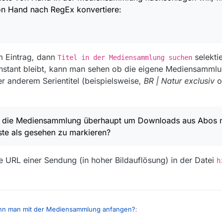
on Hand nach RegEx konvertiere:
 Benutzt MV die Mediensammlung überhaupt um Downloads aus Abos ni
der Filmliste als gesehen zu markieren?
euch Bedarf diese Funktion so aufzubohren, dass MV die Episoden pragm
hed? Natürlich nur optional:
tattdessen auch die interne Liste der Mediensammlung selbst per RegEx
sodennummerierung und Erscheinungsjahr aus meinem Beispiel entfernen
 Eintrag, dann
selekti
Titel in der Mediensammlung suchen
und Minuszeichen
je inklusive
umliegender Leerzeichen/Unterstriche dur
ht das richtige Board für Feature-Wünsche ist. Als MV-Anfänger wollte i
nstant bleibt, kann man sehen ob die eigene Mediensammlu
verbotenen) Sonderzeichen durch: .
 steht oder ob ich vielleicht nur die gesuchte Funktion in MV noch nich
er anderem Serientitel (beispielsweise,
BR | Natur exclusiv
o
ist.
MV die Mediensammlung überhaupt um Downloads aus Abos n
ste als gesehen zu markieren?
e URL einer Sendung (in hoher Bildauflösung) in der Datei
h
nn man mit der Mediensammlung anfangen?
: