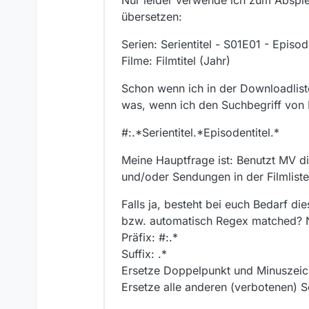
Nur leider verwende ich zum Abspiel
übersetzen:
Serien: Serientitel - S01E01 - Episod
Filme: Filmtitel (Jahr)
Schon wenn ich in der Downloadlist
was, wenn ich den Suchbegriff von
#:.*Serientitel.*Episodentitel.*
Meine Hauptfrage ist: Benutzt MV 
und/oder Sendungen in der Filmlist
Falls ja, besteht bei euch Bedarf 
bzw. automatisch Regex matched? Na
Präfix: #:.*
Suffix: .*
Ersetze Doppelpunkt und Minuszei
Ersetze alle anderen (verbotenen) S