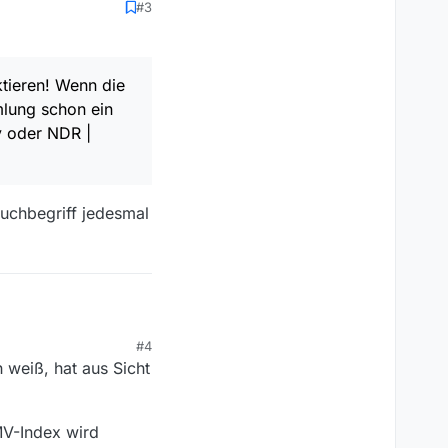
#3
nn nicht auf der
en.
ktieren! Wenn die
mlung schon ein
 erst dann was,
iv oder NDR |
n! Wenn die
n ein Exemplar
onen ins Tierreich
).
zulegen und/oder
uchbegriff jedesmal
.txt
zu finden ist, gilt
#4
h weiß, hat aus Sicht
 Wenn die
mmlung schon ein
.
Suchbegriff jedesmal
iv oder NDR |
MV-Index wird