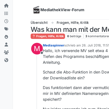
Skip to content
MediathekView-Forum
Übersicht
Fragen, Hilfe, Kritik
Was kann man mit der 
Fragen, Hilfe, Kritik
6
beiträge
3
kommentatore
Mediaspinner
schrieb am
26. Juli 2018, 11:5
M
zuletzt editiert von
Hallo, ich verwende MV seit etwa 4
Offline
Tiefen des Programms beschäftigen. 
Anleitung.
Schaut die Abo-Funktion in den Dow
der Downloadliste ein?
Das funktioniert dann aber vermutl
mir in MV definierten Namensregeln
speichert?