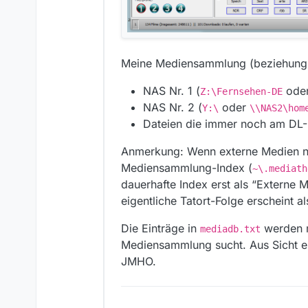
Meine Mediensammlung (beziehungsw
NAS Nr. 1 (
ode
Z:\Fernsehen-DE
NAS Nr. 2 (
oder
Y:\
\\NAS2\hom
Dateien die immer noch am DL-
Anmerkung: Wenn externe Medien nich
Mediensammlung-Index (
~\.mediath
dauerhafte Index erst als “Externe M
eigentliche Tatort-Folge erscheint al
Die Einträge in
werden m
mediadb.txt
Mediensammlung sucht. Aus Sicht e
JMHO.