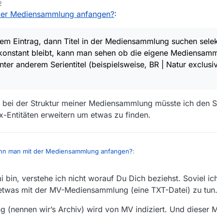
2
der Mediensammlung anfangen?
:
en Downloads nach, ob ich eine Sendung schon habe und trägt diese da
n der Datei,
downloadAbos.txt
, werden mit denen der Filmliste verglich
dem Eintrag, dann Titel in der Mediensammlung suchen sele
 konstant bleibt, kann man sehen ob die eigene Mediensam
oadliste von Hand in der Mediensammlung nachschlagen will, findet MV
unter anderem Serientitel (beispielsweise, BR | Natur exclus
n Hand nach RegEx konvertiere:
uf dem Eintrag, dann
Titel in der Mediensammlung suchen
selektiere
l konstant bleibt, kann man sehen ob die eigene Mediensammlung scho
*
derem Serientitel (beispielsweise,
BR | Natur exclusiv
oder
NDR | Expediti
tzt MV die Mediensammlung überhaupt um Downloads aus Abos nicht an
r bei der Struktur meiner Mediensammlung müsste ich den S
ls gesehen zu markieren?
Entitäten erweitern um etwas zu finden.
. Außerdem falls die URL einer Sendung (in hoher Bildauflösung) in der Datei
history
nn man mit der Mediensammlung anfangen?
:
mi bin, verstehe ich nicht worauf Du Dich beziehst. Soviel ic
-Klick auf dem Eintrag, dann Titel in der Mediensammlung suchen selektieren!
nd der Titel konstant bleibt, kann man sehen ob die eigene Mediensa
twas mit der MV-Mediensammlung (eine TXT-Datei) zu tun
 gemacht. Nur bei der Struktur meiner Mediensammlung müsste ich den 
… vielleicht unter anderem Serientitel (beispielsweise, BR | Natur exclus
enden RegEx-Entitäten erweitern um etwas zu finden.
rreich).
(nennen wir’s Archiv) wird von MV indiziert. Und dieser 