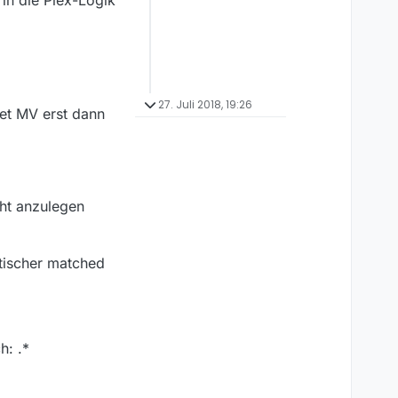
 in die Plex-Logik
27. Juli 2018, 19:26
et MV erst dann
ht anzulegen
atischer matched
h: .*