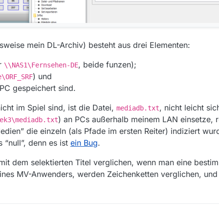
eise mein DL-Archiv) besteht aus drei Elementen:
r
, beide funzen);
\\NAS1\Fernsehen-DE
) und
e\ORF_SRF
PC gespeichert sind.
t im Spiel sind, ist die Datei,
, nicht leicht si
mediadb.txt
) an PCs außerhalb meinem LAN einsetze, re
ek3\mediadb.txt
edien” die einzeln (als Pfade im ersten Reiter) indiziert wu
s “null”, denn es ist
ein Bug
.
it dem selektierten Titel verglichen, wenn man eine bestimm
ines MV-Anwenders, werden Zeichenketten verglichen, und 