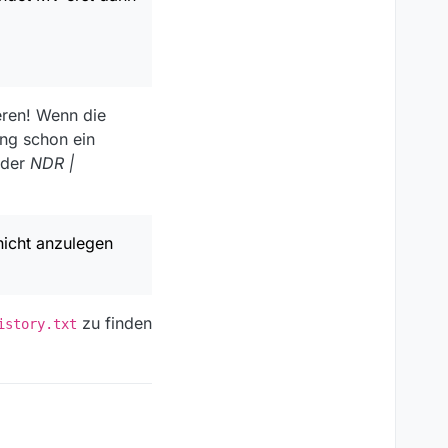
cht anzulegen
atischer matched bzw.
 auf sein Format
.
eren! Wenn die
ch: .*
ch aber erst mal
ng schon ein
t gefunden habe,
der
NDR |
icht anzulegen
zu finden
istory.txt