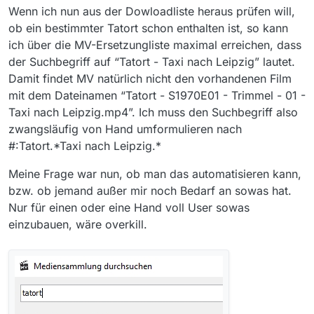
Wenn ich nun aus der Dowloadliste heraus prüfen will,
ob ein bestimmter Tatort schon enthalten ist, so kann
Meine Mediensammlung (beziehungsweise mein DL-
ich über die MV-Ersetzungliste maximal erreichen, dass
Archiv) besteht aus drei Elementen:
der Suchbegriff auf “Tatort - Taxi nach Leipzig” lautet.
NAS Nr. 1 (
Z:\Fernsehen-DE
oder
Anmerkung: Wenn externe Medien nicht im Spiel sind, ist
\\NAS1\Fernsehen-DE
, beide funzen);
Damit findet MV natürlich nicht den vorhandenen Film
die Datei,
mediadb.txt
, nicht leicht sichtbar. Da ich
NAS Nr. 2 (
Y:\
oder
\\NAS2\home\ORF_SRF
) und
mit dem Dateinamen “Tatort - S1970E01 - Trimmel - 01 -
diesen Mediensammlung-Index
Die Einträge in
mediadb.txt
werden mit dem
Dateien die immer noch am DL-PC gespeichert sind.
Taxi nach Leipzig.mp4”. Ich muss den Suchbegriff also
(
~\.mediathek3\mediadb.txt
) an PCs außerhalb
selektierten Titel verglichen, wenn man eine bestimmten
zwangsläufig von Hand umformulieren nach
meinem LAN einsetze, resultierte der dauerhafte Index
Titel in der Mediensammlung sucht. Aus Sicht eines MV-
erst als “Externe Medien” die einzeln (als Pfade im ersten
Anwenders, werden Zeichenketten verglichen, und nicht
#:Tatort.*Taxi nach Leipzig.*
Reiter) indiziert wurden. Die Größe der eigentliche Tatort-
Expressionen. JMHO.
Folge erscheint als “null”, denn es ist
ein Bug
.
Meine Frage war nun, ob man das automatisieren kann,
bzw. ob jemand außer mir noch Bedarf an sowas hat.
Nur für einen oder eine Hand voll User sowas
einzubauen, wäre overkill.