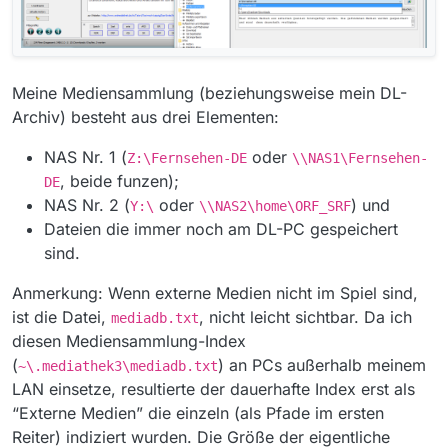
Meine Mediensammlung (beziehungsweise mein DL-
Archiv) besteht aus drei Elementen:
NAS Nr. 1 (
oder
Z:\Fernsehen-DE
\\NAS1\Fernsehen-
, beide funzen);
DE
NAS Nr. 2 (
oder
) und
Y:\
\\NAS2\home\ORF_SRF
Dateien die immer noch am DL-PC gespeichert
sind.
Anmerkung: Wenn externe Medien nicht im Spiel sind,
ist die Datei,
, nicht leicht sichtbar. Da ich
mediadb.txt
diesen Mediensammlung-Index
(
) an PCs außerhalb meinem
~\.mediathek3\mediadb.txt
LAN einsetze, resultierte der dauerhafte Index erst als
“Externe Medien” die einzeln (als Pfade im ersten
Reiter) indiziert wurden. Die Größe der eigentliche