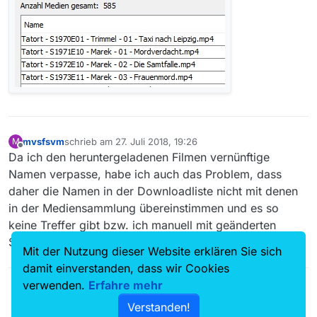
mvsfsvm
schrieb am
27. Juli 2018, 19:26
M
zuletzt editiert von
Offline
Da ich den heruntergeladenen Filmen vernünftige
Namen verpasse, habe ich auch das Problem, dass
daher die Namen in der Downloadliste nicht mit denen
in der Mediensammlung übereinstimmen und es so
keine Treffer gibt bzw. ich manuell mit geänderten
Suchbegriffen nach den Filmen suchen muss.
Mit der Nutzung dieser Website erklären Sie sich
damit einverstanden, dass wir Cookies
verwenden.
Erfahre mehr
Verstanden!