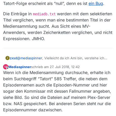
Tatort-Folge erscheint als “null”, denn es ist
ein Bug
.
Die Einträge in
werden mit dem selektierten
mediadb.txt
Titel verglichen, wenn man eine bestimmten Titel in der
Mediensammlung sucht. Aus Sicht eines MV-
Anwenders, werden Zeichenketten verglichen, und nicht
Expressionen. JMHO.
@
mediaspinner
, Vielleicht da ich Ami bin, verstehe ich
zxsd
Z
nicht worauf Du Dich beziehst. Soviel ich weiß, hat aus
Mediaspinner
schrieb am
27. Juli 2018, 12:42
M
Sicht eines MV-Anwenders, RegEx kaum etwas mit der
Man seiner eigenen Mediensammlung (nennen wir’s
zuletzt editiert von
Offline
Wenn ich die Mediensammlung durchsuche, erhalte ich
MV-Mediensammlung (eine TXT-Datei) zu tun.
Archiv) wird von MV indiziert. Und dieser MV-Index wird
durchsucht, um festzustellen ob Deine
beim Suchbegriff “Tatort” 585 Treffer, die neben dem
Mediensammlung/Dein DL-Archiv – wie im Index verewigt
Episodennamen auch die Episoden-Nummer und hier
worden ware – ein derartiger Titel beinhaltet. Hier ein
sogar den Kommissar mit dessen Fallnummer angeben,
Beispiel:
siehe Bild. So sind die Dateien auf meinem Plex-Server
bzw. NAS gespeichert. Bei anderen Serien steht nur die
Episodennummer dazwischen.