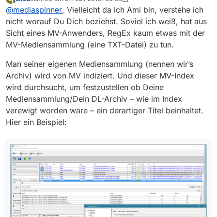
zuletzt editiert von zxsd
Offline
@
mediaspinner
, Vielleicht da ich Ami bin, verstehe ich
Versuch es mit Rechts-Klick auf dem
Eintrag, dann Titel in der Mediensammlung
nicht worauf Du Dich beziehst. Soviel ich weiß, hat aus
genau das hatte ich ja gemacht. Nur bei der
suchen selektieren! Wenn die Sender
Sicht eines MV-Anwenders, RegEx kaum etwas mit der
Struktur meiner Mediensammlung müsste ich
mitmachen, und der Titel konstant bleibt,
MV-Mediensammlung (eine TXT-Datei) zu tun.
den Suchbegriff jedesmal von Hand um
kann man sehen ob die eigene
entsprechenden RegEx-Entitäten erweitern um
Mediensammlung schon ein Exemplar
etwas zu finden.
Man seiner eigenen Mediensammlung (nennen wir’s
beinhaltet … vielleicht unter anderem
Serientitel (beispielsweise, BR | Natur
Archiv) wird von MV indiziert. Und dieser MV-Index
exclusiv oder NDR | Expeditionen ins
wird durchsucht, um festzustellen ob Deine
Tierreich).
Mediensammlung/Dein DL-Archiv – wie im Index
verewigt worden ware – ein derartiger Titel beinhaltet.
Hier ein Beispiel: