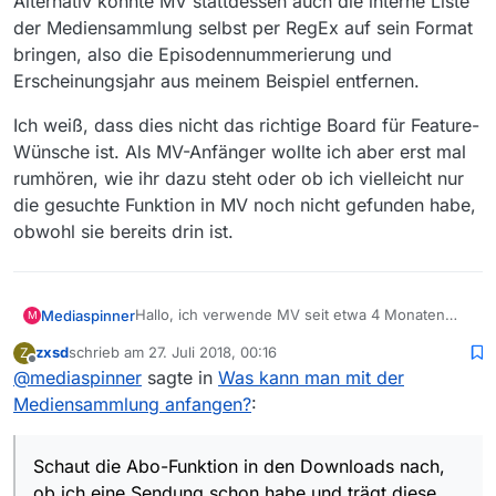
Alternativ könnte MV stattdessen auch die interne Liste
der Mediensammlung selbst per RegEx auf sein Format
bringen, also die Episodennummerierung und
Erscheinungsjahr aus meinem Beispiel entfernen.
Ich weiß, dass dies nicht das richtige Board für Feature-
Wünsche ist. Als MV-Anfänger wollte ich aber erst mal
rumhören, wie ihr dazu steht oder ob ich vielleicht nur
die gesuchte Funktion in MV noch nicht gefunden habe,
obwohl sie bereits drin ist.
Hallo, ich verwende MV seit etwa 4 Monaten
Mediaspinner
M
und habe gerade auf 3.1 upgedatet und wollte
zxsd
schrieb am
27. Juli 2018, 00:16
Z
mich nun mal mit den Tiefen des Programms
Schaut die Abo-Funktion in den Downloads
zuletzt editiert von
Offline
@
mediaspinner
sagte in
Was kann man mit der
beschäftigen. Zur Funktion der
nach, ob ich eine Sendung schon habe und trägt
Mediensammlung ist leider nicht viel
diese dann nicht auf der Downloadliste ein?
Das funktioniert dann aber vermutlich nur, wenn
Mediensammlung anfangen?
:
beschrieben in der Anleitung.
die Dateinamen der von mir eingetragenen
Speicherpfade den von mir in MV definierten
Nur leider verwende ich zum Abspielen einen
Namensregeln entsprechen; sprich, wenn ich
Schaut die Abo-Funktion in den Downloads nach,
Plex-Server und lasse daher alle Filme mit
die Dateinamen genauso lasse wie MV sie
FileBot in die Plex-Logik übersetzen:
Serien: Serientitel - S01E01 - Episodentitel
ob ich eine Sendung schon habe und trägt diese