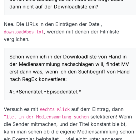
speichert?
Filme: Filmtitel (Jahr)
dann nicht auf der Downloadliste ein?
Schon wenn ich in der Downloadliste von Hand
in der Mediensammlung nachschlagen will,
findet MV erst dann was, wenn ich den
#:.*Serientitel.*Episodentitel.*
Nee. Die URLs in den Einträgen der Datei,
Suchbegriff von Hand nach RegEx konvertiere:
, werden mit denen der Filmliste
downloadAbos.txt
Meine Hauptfrage ist: Benutzt MV die
verglichen.
Mediensammlung überhaupt um Downloads aus
Abos nicht anzulegen und/oder Sendungen in
Falls ja, besteht bei euch Bedarf diese Funktion
der Filmliste als gesehen zu markieren?
so aufzubohren, dass MV die Episoden
Schon wenn ich in der Downloadliste von Hand in
pragmatischer matched bzw. automatisch Regex
Alternativ könnte MV stattdessen auch die
matched? Natürlich nur optional:
interne Liste der Mediensammlung selbst per
der Mediensammlung nachschlagen will, findet MV
Präfix: #:.*
RegEx auf sein Format bringen, also die
Ich weiß, dass dies nicht das richtige Board für
erst dann was, wenn ich den Suchbegriff von Hand
Suffix: .*
Episodennummerierung und Erscheinungsjahr
Feature-Wünsche ist. Als MV-Anfänger wollte
nach RegEx konvertiere:
Ersetze Doppelpunkt und Minuszeichen
je
aus meinem Beispiel entfernen.
ich aber erst mal rumhören, wie ihr dazu steht
inklusive
umliegender Leerzeichen/Unterstriche
oder ob ich vielleicht nur die gesuchte Funktion
#:.*Serientitel.*Episodentitel.*
durch: .*
in MV noch nicht gefunden habe, obwohl sie
Ersetze alle anderen (verbotenen)
bereits drin ist.
Sonderzeichen durch: .
Versuch es mit
auf dem Eintrag, dann
Rechts-Klick
selektieren! Wenn
Titel in der Mediensammlung suchen
die Sender mitmachen, und der Titel konstant bleibt,
kann man sehen ob die eigene Mediensammlung schon
ein Exemplar beinhaltet … vielleicht unter anderem