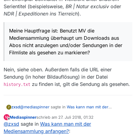
Serientitel (beispielsweise,
BR | Natur exclusiv
oder
NDR | Expeditionen ins Tierreich
).
Meine Hauptfrage ist: Benutzt MV die
Mediensammlung überhaupt um Downloads aus
Abos nicht anzulegen und/oder Sendungen in der
Filmliste als gesehen zu markieren?
Nein, siehe oben. Außerdem falls die URL einer
Sendung (in hoher Bildauflösung) in der Datei
zu finden ist, gilt die Sendung als gesehen.
history.txt
@
mediaspinner
sagte in
Was kann man mit der
zxsd
Z
Mediensammlung anfangen?
:
Mediaspinner
schrieb am
27. Juli 2018, 01:32
M
zuletzt editiert von
Offline
@
zxsd
sagte in
Schaut die Abo-Funktion in den Downloads nach,
Was kann man mit der
ob ich eine Sendung schon habe und trägt diese
Mediensammlung anfangen?
:
Nee. Die URLs in den Einträgen der Datei,
dann nicht auf der Downloadliste ein?