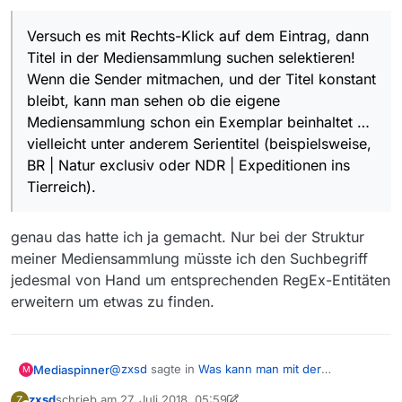
downloadAbos.txt
, werden mit denen der Filmliste
verglichen.
Versuch es mit Rechts-Klick auf dem Eintrag, dann
Schon wenn ich in der Downloadliste von Hand in
Titel in der Mediensammlung suchen selektieren!
der Mediensammlung nachschlagen will, findet MV
Versuch es mit
Rechts-Klick
auf dem Eintrag, dann
erst dann was, wenn ich den Suchbegriff von Hand
Wenn die Sender mitmachen, und der Titel konstant
Titel in der Mediensammlung suchen
selektieren!
nach RegEx konvertiere:
bleibt, kann man sehen ob die eigene
Wenn die Sender mitmachen, und der Titel konstant
Mediensammlung schon ein Exemplar beinhaltet …
Meine Hauptfrage ist: Benutzt MV die
bleibt, kann man sehen ob die eigene Mediensammlung
#:.*Serientitel.*Episodentitel.*
Mediensammlung überhaupt um Downloads aus
vielleicht unter anderem Serientitel (beispielsweise,
schon ein Exemplar beinhaltet … vielleicht unter anderem
Nein, siehe oben. Außerdem falls die URL einer Sendung
Abos nicht anzulegen und/oder Sendungen in der
Serientitel (beispielsweise,
BR | Natur exclusiv
oder
NDR |
BR | Natur exclusiv oder NDR | Expeditionen ins
(in hoher Bildauflösung) in der Datei
history.txt
zu
Filmliste als gesehen zu markieren?
Expeditionen ins Tierreich
).
Tierreich).
finden ist, gilt die Sendung als gesehen.
genau das hatte ich ja gemacht. Nur bei der Struktur
meiner Mediensammlung müsste ich den Suchbegriff
jedesmal von Hand um entsprechenden RegEx-Entitäten
erweitern um etwas zu finden.
@
zxsd
sagte in
Was kann man mit der
Mediaspinner
M
Mediensammlung anfangen?
:
zxsd
schrieb am
27. Juli 2018, 05:59
Z