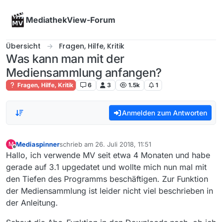
Skip to content
MediathekView-Forum
Übersicht
Fragen, Hilfe, Kritik
Was kann man mit der
Mediensammlung anfangen?
Fragen, Hilfe, Kritik
6
3
1.5k
1
Anmelden zum Antworten
Mediaspinner
schrieb am
26. Juli 2018, 11:51
M
zuletzt editiert von
Offline
Hallo, ich verwende MV seit etwa 4 Monaten und habe
gerade auf 3.1 upgedatet und wollte mich nun mal mit
den Tiefen des Programms beschäftigen. Zur Funktion
der Mediensammlung ist leider nicht viel beschrieben in
der Anleitung.