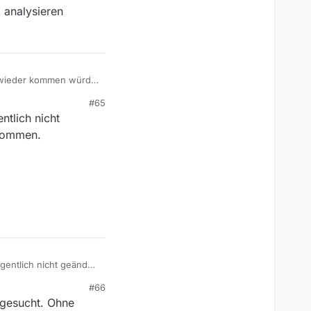
 analysieren
xt wieder kommen würde,
#65
zeigt als bei der
ntlich nicht
 kommen.
gentlich nicht geändert
.
#66
r gesucht. Ohne