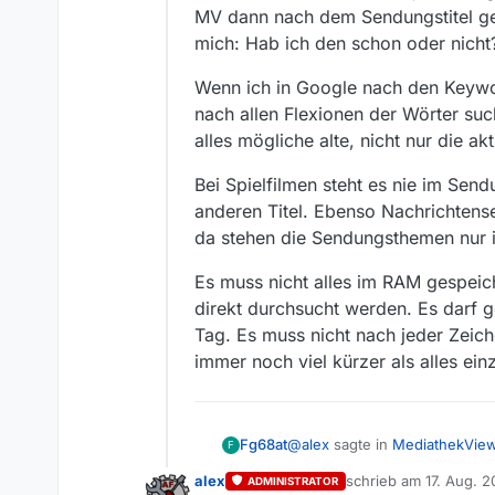
MV dann nach dem Sendungstitel ge
mich: Hab ich den schon oder nicht
Wenn ich in Google nach den Keywo
nach allen Flexionen der Wörter suc
alles mögliche alte, nicht nur die 
Bei Spielfilmen steht es nie im Sen
anderen Titel. Ebenso Nachrichtense
da stehen die Sendungsthemen nur i
Es muss nicht alles im RAM gespeic
direkt durchsucht werden. Es darf g
Tag. Es muss nicht nach jeder Zeich
immer noch viel kürzer als alles e
@
alex
sagte in
MediathekView
Fg68at
F
alex
schrieb am
17. Aug. 2
ADMINISTRATOR
zuletzt editiert von