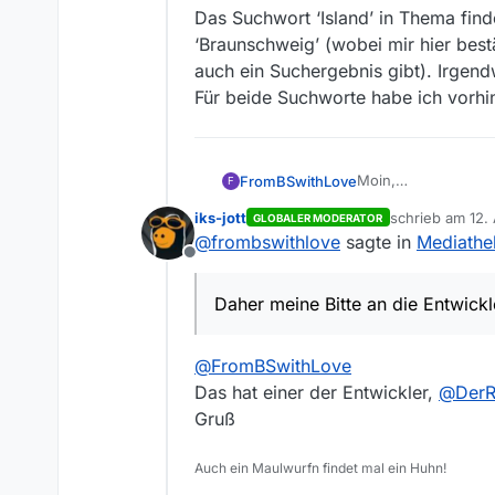
Das Suchwort ‘Island’ in Thema find
‘Braunschweig’ (wobei mir hier bes
auch ein Suchergebnis gibt). Irgen
Für beide Suchworte habe ich vorhin
Moin,
FromBSwithLove
F
obwohl ich die Soft
iks-jott
schrieb am
12.
GLOBALER MODERATOR
(bitte seht es mir 
Dann habe ich konkr
zuletzt editiert
@
frombswithlove
sagte in
Mediathe
ist - hoffe daher j
Das Suchwort ‘Island
Offline
Zur Sache: ich habe 
‘Braunschweig’ (wob
habe immer so um die
auch ein Suchergeb
Daher meine Bitte an die Entwick
Mehraufwand verbun
wohlwollend eine R
@
FromBSwithLove
Das hat einer der Entwickler,
@
DerR
Gruß
Auch ein Maulwurfn findet mal ein Huhn!