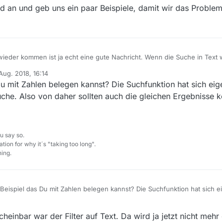
ad an und geb uns ein paar Beispiele, damit wir das Problem
r wieder kommen ist ja echt eine gute Nachricht. Wenn die Suche in Te
ng nach der wichtigste Filter.
Aug. 2018, 16:14
ch. Warum werden mir bei einer Titelsuche viel weniger Ergebnisse ange
 von
u mit Zahlen belegen kannst? Die Suchfunktion hat sich eige
Suche. Also von daher sollten auch die gleichen Ergebnisse
u say so.
tion for why it´s "taking too long".
ing.
Beispiel das Du mit Zahlen belegen kannst? Die Suchfunktion hat sich ei
der Suche. Also von daher sollten auch die gleichen Ergebnisse kommen
cheinbar war der Filter auf Text. Da wird ja jetzt nicht meh