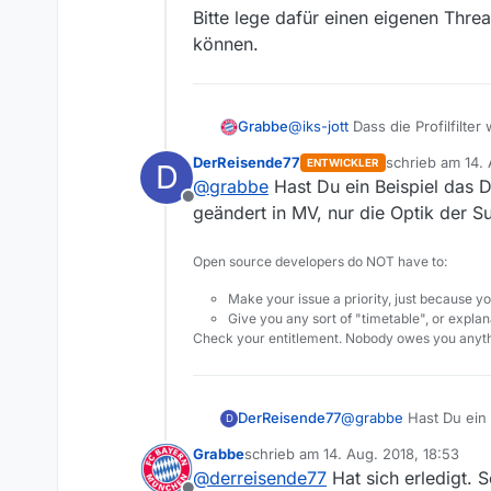
Bitte lege dafür einen eigenen Thre
können.
@
iks-jott
Dass die Profilfilte
Grabbe
wäre es perfekt. Meiner Meinu
DerReisende77
schrieb am
14. 
ENTWICKLER
D
Ein Problem habe ich aber no
zuletzt editiert
@
grabbe
Hast Du ein Beispiel das D
Vorversion?
Offline
geändert in MV, nur die Optik der 
Open source developers do NOT have to:
Make your issue a priority, just because yo
Give you any sort of "timetable", or explana
Check your entitlement. Nobody owes you anyth
DerReisende77
@
grabbe
Hast Du ein 
D
in MV, nur die Optik 
Grabbe
schrieb am
14. Aug. 2018, 18:53
zuletzt editiert von
@
derreisende77
Hat sich erledigt. S