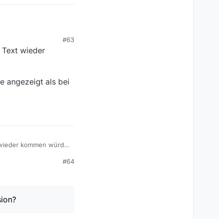
#63
n Text wieder
e angezeigt als bei
xt wieder kommen würde,
#64
zeigt als bei der
sion?