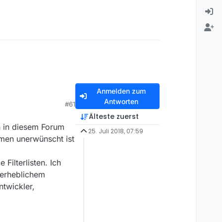
Anmelden zum
Antworten
#61
Älteste zuerst
ch in diesem Forum
25. Juli 2018, 07:59
emen unerwünscht ist
Filterlisten. Ich
t erheblichem
twickler,