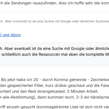
isch die Sendungen rauszufinden. Also ich hoffe sehr der k
ch. Aber eventuell ist da eine Suche mit Google oder ähnlichen Suchma
sourcen mal eben die komplette Mediathek im Suchindex zu haben. Wen
inen Ram verbrauch von 8GB oder sowas in die Richtung.
sprechen in wie weit da eventuell eine Optionale Suche möglich ist. Even
.0 und Abos
:
ndere Art.
h. Aber eventuell ist da eine Suche mit Google oder ähnlich
 schließlich auch die Ressourcen mal eben die komplette M
Bis jetzt habe ich 20 - durch Komma getrennte - Zeichenke
uf den gespeicherten Filter, kurz drüber geschaut und die Fa
sortiert und den Rest downgeloaded. 5 Minuten Arbeit.
für-alle-Abstimmung), dann kommen noch, 2-3 ein händisch
iff einzeln gesucht (kommagetrennte Liste ist dort nicht v