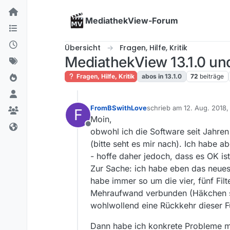
Skip to content
MediathekView-Forum
Übersicht
Fragen, Hilfe, Kritik
MediathekView 13.1.0 un
Fragen, Hilfe, Kritik
abos in 13.1.0
72
beiträge
FromBSwithLove
schrieb am
12. Aug. 2018,
F
zuletzt editiert von
Moin,
Offline
obwohl ich die Software seit Jahren
(bitte seht es mir nach). Ich habe 
- hoffe daher jedoch, dass es OK i
Zur Sache: ich habe eben das neueste 
habe immer so um die vier, fünf Filt
Mehraufwand verbunden (Häkchen set
wohlwollend eine Rückkehr dieser F
Dann habe ich konkrete Probleme mi