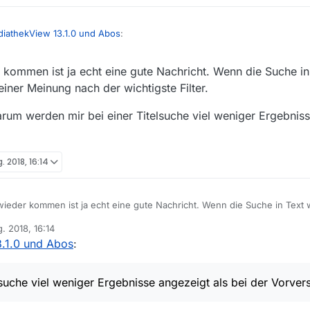
iathekView 13.1.0 und Abos
:
er kommen ist ja echt eine gute Nachricht. Wenn die Suche i
ntwickler, wohlwollend eine Rückkehr dieser Funktion zu überdenken!
ner Meinung nach der wichtigste Filter.
um werden mir bei einer Titelsuche viel weniger Ergebniss
@
DerReisende77
,
hier in einem Beitrag zugesagt.
. 2018, 16:14
r wieder kommen ist ja echt eine gute Nachricht. Wenn die Suche in Te
ng nach der wichtigste Filter.
g. 2018, 16:14
ch. Warum werden mir bei einer Titelsuche viel weniger Ergebnisse ange
.1.0 und Abos
:
suche viel weniger Ergebnisse angezeigt als bei der Vorver