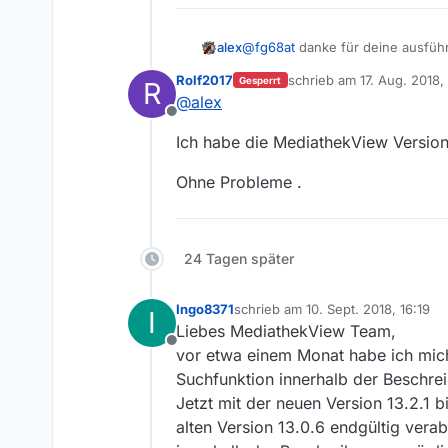
alex
@
fg68at
danke für deine ausführl
wieder was möglich ist muss man 
Rolf2017
schrieb am
17. Aug. 2018,
Gesperrt
R
zuletzt editiert von
@
alex
Offline
Ich habe die MediathekView Version 
Ohne Probleme .
24 Tagen später
Ingo8371
schrieb am
10. Sept. 2018, 16:19
I
zuletzt editiert von
Liebes MediathekView Team,
Offline
vor etwa einem Monat habe ich mic
Suchfunktion innerhalb der Beschrei
Jetzt mit der neuen Version 13.2.1 
alten Version 13.0.6 endgültig vera