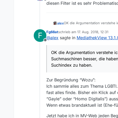
Offline
diesen Filter ist es sehr Problemat
OK die Argumentation verstehe i
alex
haben schließlich auch die Res
Fg68at
schrieb am
17. Aug. 2018, 12:31
F
versucht haben wir vermutlich e
Also ich werde mal mit Christian 
zuletzt editiert von
@
alex
sagte in
MediathekView 13.1
auch über MVW oder über eine a
Offline
OK die Argumentation verstehe ic
Suchmaschinen besser, die haben
Suchindex zu haben.
Zur Begründung “Wozu”:
Ich sammle alles zum Thema LGBTI. 
fast alles finde. Bisher ein Klick a
“Gayle” oder “Homo Digitalis”) aus
Wenn etwas brandaktuell ist (Ehe-
Jetzt habe ich in MV-Web jeden Begr