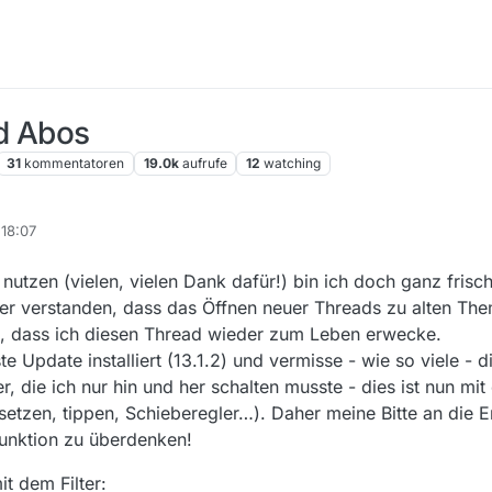
d Abos
31
kommentatoren
19.0k
aufrufe
12
watching
 18:07
 nutzen (vielen, vielen Dank dafür!) bin ich doch ganz fris
aber verstanden, dass das Öffnen neuer Threads zu alten Th
st, dass ich diesen Thread wieder zum Leben erwecke.
Update installiert (13.1.2) und vermisse - wie so viele - die 
er, die ich nur hin und her schalten musste - dies ist nun mi
zen, tippen, Schieberegler…). Daher meine Bitte an die En
unktion zu überdenken!
t dem Filter: