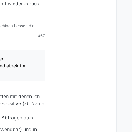
ommt wieder zurück.
schinen besser, die
n das MediathekView
#67
tuell läuft das dann
en
ediathek im
tten mit denen ich
lse-positive (zb Name
e Abfragen dazu.
erwendbar) und in