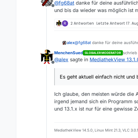
@
fg68at
danke für deine ausführlich
OK die Argumentation verst
Offline
besser, die haben schließ
und bis da wieder was möglich ist 
Zur Begründung “Wozu”:
Ich sammle alles zum Thema LG
R
2 Antworten
Letzte Antwort
17. Aug
finde. Bisher ein Klick auf d
Jetzt habe ich in MV-Web jede
“Homo Digitalis”) aussortiert
nach dem Sendungstitel gesuc
Wenn etwas brandaktuell ist 
schon oder nicht? 30-45 Minu
Wenn ich in Google nach den 
alex
@
fg68at
danke für deine ausführl
allen Flexionen der Wörter su
wieder was möglich ist muss man 
alte, nicht nur die aktuellen
Bei Spielfilmen steht es nie 
MenchenSued
schrie
GLOBALER MODERATOR
Titel. Ebenso Nachrichtensend
zuletzt 
@
alex
sagte in
MediathekView 13.1
Sendungsthemen nur in der B
Es muss nicht alles im RAM g
Offline
durchsucht werden. Es darf ge
nicht nach jeder Zeicheneinga
Es geht aktuell einfach nicht und
als alles einzeln ausserhalb
Ich glaube, den meisten würde die
irgend jemand sich ein Programm sc
und 13.1.x ist nur für eine gewisse 
MediathekView 14.5.0, Linux Mint 21.3, VLC 3.0.