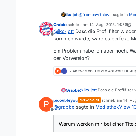
@
frombswithlove
sagte in
Med
iks-jott
Grabbe
schrieb am
14. Aug. 2018, 14:56
zuletzt editiert von Grabbe
@
iks-jott
Dass die Profilfilter wied
Daher meine Bitte an die E
Offline
kommen würde, wäre es perfekt. Mei
@
FromBSwithLove
Ein Problem habe ich aber noch. War
Das hat einer der Entwickler,
der Vorversion?
Gruß
P
D
2 Antworten
Letzte Antwort
14. Aug
@
iks-jott
Dass die Profilfilte
Grabbe
wäre es perfekt. Meiner Meinu
pidoubleyou
schrieb am
14. Au
ENTWICKLER
P
Ein Problem habe ich aber no
zuletzt editiert von
@
grabbe
sagte in
MediathekView 13
Vorversion?
Offline
Warum werden mir bei einer Titel