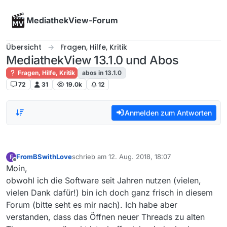
Skip to content
MediathekView-Forum
Übersicht
Fragen, Hilfe, Kritik
MediathekView 13.1.0 und Abos
Fragen, Hilfe, Kritik
abos in 13.1.0
72
31
19.0k
12
Anmelden zum Antworten
FromBSwithLove
schrieb am
12. Aug. 2018, 18:07
F
zuletzt editiert von
Offline
Moin,
obwohl ich die Software seit Jahren nutzen (vielen,
vielen Dank dafür!) bin ich doch ganz frisch in diesem
Forum (bitte seht es mir nach). Ich habe aber
verstanden, dass das Öffnen neuer Threads zu alten