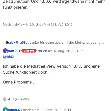
Zeit zumutbar. Und 13.0.6 wird irgendwann nicht mehr
funktionieren.
MediathekView 14.5.0, Linux Mint 21.3, VLC 3.0.16
alex
@
fg68at
danke für deine ausführliche Meinung, aber die
war echt nicht mehr nötig. Es geht aktuell einfach nicht
Rolf2017
schrieb am
17. Aug. 2018, 14:06
R
Gesperrt
und bis da wieder was möglich ist muss man auf die
zuletzt editiert von
Offline
@
alex
13.0.6 zurückgreifen.
Ich habe die MediathekView Version 13.1.3 und eine
Suche funktioniert doch .
Ohne Probleme .
24 Tagen später
Ingo8371
schrieb am
10. Sept. 2018, 16:19
I