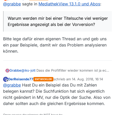
zuletzt editiert von
Offline
@
grabbe
sagte in
MediathekView 13.1.0 und Abos
:
nach der wichtigste Filter.
bei einer Titelsuche viel weniger Ergebnisse angezeigt
als bei der Vorversion?
Warum werden mir bei einer Titelsuche viel weniger
Ergebnisse angezeigt als bei der Vorversion?
Bitte lege dafür einen eigenen Thread an und geb uns
ein paar Beispiele, damit wir das Problem analysieren
können.
@
iks-jott
Dass die Profilfilter wieder kommen ist ja echt
Grabbe
eine gute Nachricht. Wenn die Suche in Text wieder
DerReisende77
schrieb am
14. Aug. 2018, 16:14
D
ENTWICKLER
kommen würde, wäre es perfekt. Meiner Meinung
Ein Problem habe ich aber noch. Warum werden mir
zuletzt editiert von
Offline
@
grabbe
Hast Du ein Beispiel das Du mit Zahlen
nach der wichtigste Filter.
bei einer Titelsuche viel weniger Ergebnisse angezeigt
als bei der Vorversion?
belegen kannst? Die Suchfunktion hat sich eigentlich
nicht geändert in MV, nur die Optik der Suche. Also von
daher sollten auch die gleichen Ergebnisse kommen.
Open source developers do NOT have to: