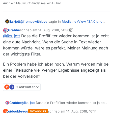
wohlwollend eine Rückkehr dieser Funktion
Auch ein Maulwurfn findet mal ein Huhn!
zu überdenken!
@
frombswithlove
sagte in
MediathekView 13.1.0 und
iks-jott
Abos
:
Grabbe
schrieb am
14. Aug. 2018, 14:56
zuletzt editiert von Grabbe
Offline
Daher meine Bitte an die Entwickler, wohlwollend
@
iks-jott
Dass die Profilfilter wieder kommen ist ja echt
eine Rückkehr dieser Funktion zu überdenken!
eine gute Nachricht. Wenn die Suche in Text wieder
@
FromBSwithLove
kommen würde, wäre es perfekt. Meiner Meinung nach
Das hat einer der Entwickler,
@
DerReisende77
,
hier in
der wichtigste Filter.
einem Beitrag zugesagt.
Gruß
Ein Problem habe ich aber noch. Warum werden mir bei
einer Titelsuche viel weniger Ergebnisse angezeigt als
bei der Vorversion?
P
D
2 Antworten
@
iks-jott
Dass die Profilfilter wieder kommen ist ja echt
Grabbe
eine gute Nachricht. Wenn die Suche in Text wieder
pidoubleyou
schrieb am
14. Aug. 2018, 16:14
P
ENTWICKLER
kommen würde, wäre es perfekt. Meiner Meinung
Ein Problem habe ich aber noch. Warum werden mir