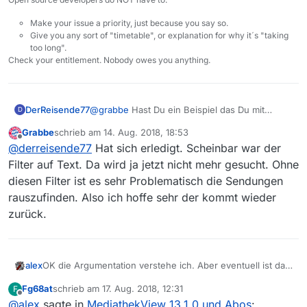
Make your issue a priority, just because you say so.
Give you any sort of "timetable", or explanation for why it´s "taking
too long".
Check your entitlement. Nobody owes you anything.
DerReisende77
@
grabbe
Hast Du ein Beispiel das Du mit
D
Zahlen belegen kannst? Die Suchfunktion hat
Grabbe
schrieb am
14. Aug. 2018, 18:53
sich eigentlich nicht geändert in MV, nur die
zuletzt editiert von
Offline
@
derreisende77
Hat sich erledigt. Scheinbar war der
Optik der Suche. Also von daher sollten auch
die gleichen Ergebnisse kommen.
Filter auf Text. Da wird ja jetzt nicht mehr gesucht. Ohne
diesen Filter ist es sehr Problematisch die Sendungen
rauszufinden. Also ich hoffe sehr der kommt wieder
zurück.
OK die Argumentation verstehe ich. Aber eventuell ist da
alex
eine Suche mit Google oder ähnlichen Suchmaschinen
Fg68at
schrieb am
17. Aug. 2018, 12:31
F
besser, die haben schließlich auch die Ressourcen mal
Also ich werde mal mit Christian sprechen in wie weit da
zuletzt editiert von
Offline
@
alex
sagte in
MediathekView 13.1.0 und Abos
:
eben die komplette Mediathek im Suchindex zu haben.
eventuell eine Optionale Suche möglich ist. Eventuell läuft