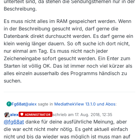
unterteilt sind, da stehen die Sendungsthemen nur in der
Beschreibung.
Es muss nicht alles im RAM gespeichert werden. Wenn
in der Beschreibung gesucht wird, darf gerne die
Datenbank direkt durchsucht werden. Es darf gerne ein
klein wenig länger dauern. So oft suche ich dort nicht,
nur einmal am Tag. Es muss nicht nach jeder
Zeicheneingabe sofort gesucht werden. Ein Enter zum
Starten ist völlig OK. Das ist immer noch viel kürzer als
alles einzeln ausserhalb des Programms händisch zu
suchen.
@
alex
sagte in
MediathekView 13.1.0 und Abos
:
Fg68at
F
alex
schrieb am
17. Aug. 2018, 12:35
ADMINISTRATOR
zuletzt editiert von
Offline
OK die Argumentation verstehe ich. Aber
@
fg68at
danke für deine ausführliche Meinung, aber
eventuell ist da eine Suche mit Google oder
die war echt nicht mehr nötig. Es geht aktuell einfach
Zur Begründung “Wozu”:
ähnlichen Suchmaschinen besser, die haben
nicht und bis da wieder was möglich ist muss man auf
Ich sammle alles zum Thema LGBTI. Bis jetzt habe ich
schließlich auch die Ressourcen mal eben die