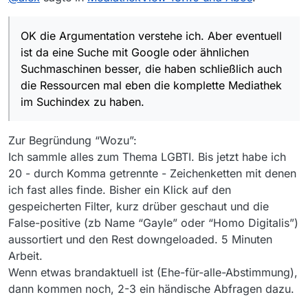
Wenn das MediathekView versucht haben wir vermutlich
das dann auch über MVW oder über eine andere Art.
einen Ram verbrauch von 8GB oder sowas in die
OK die Argumentation verstehe ich. Aber eventuell
Richtung.
ist da eine Suche mit Google oder ähnlichen
Suchmaschinen besser, die haben schließlich auch
die Ressourcen mal eben die komplette Mediathek
im Suchindex zu haben.
Zur Begründung “Wozu”:
Ich sammle alles zum Thema LGBTI. Bis jetzt habe ich
20 - durch Komma getrennte - Zeichenketten mit denen
ich fast alles finde. Bisher ein Klick auf den
gespeicherten Filter, kurz drüber geschaut und die
False-positive (zb Name “Gayle” oder “Homo Digitalis”)
aussortiert und den Rest downgeloaded. 5 Minuten
Arbeit.
Wenn etwas brandaktuell ist (Ehe-für-alle-Abstimmung),
dann kommen noch, 2-3 ein händische Abfragen dazu.