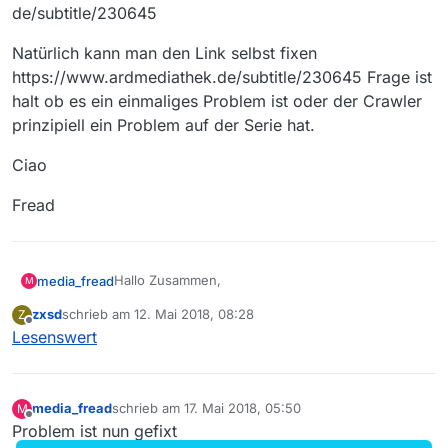
de/subtitle/230645
Natürlich kann man den Link selbst fixen
https://www.ardmediathek.de/subtitle/230645 Frage ist
halt ob es ein einmaliges Problem ist oder der Crawler
prinzipiell ein Problem auf der Serie hat.
Ciao
Fread
Hallo Zusammen,
media_fread
M
zxsd
schrieb am
12. Mai 2018, 08:28
Z
bei der letzten Weissensee Folge
zuletzt editiert von
Offline
Lesenswert
(https://mediathekviewweb.de/#query=weissens
ee%2019), eine kombinierte 19/20, ist der UT link
http://www.ardmediathek.dehttps//www.ardmedia
etwas durcheinander geraten (siehe unten).
thek.de/subtitle/230645
Natürlich kann man den Link selbst fixen
media_fread
schrieb am
17. Mai 2018, 05:50
M
https://www.ardmediathek.de/subtitle/230645
zuletzt editiert von
Offline
Problem ist nun gefixt
Frage ist halt ob es ein einmaliges Problem ist
Ciao