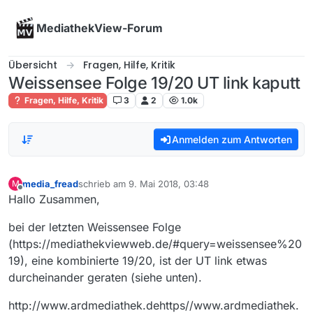
Skip to content
MediathekView-Forum
Übersicht
Fragen, Hilfe, Kritik
Weissensee Folge 19/20 UT link kaputt
Fragen, Hilfe, Kritik
3
2
1.0k
Anmelden zum Antworten
media_fread
schrieb am
9. Mai 2018, 03:48
M
zuletzt editiert von
Offline
Hallo Zusammen,
bei der letzten Weissensee Folge
(https://mediathekviewweb.de/#query=weissensee%20
19), eine kombinierte 19/20, ist der UT link etwas
durcheinander geraten (siehe unten).
http://www.ardmediathek.dehttps//www.ardmediathek.