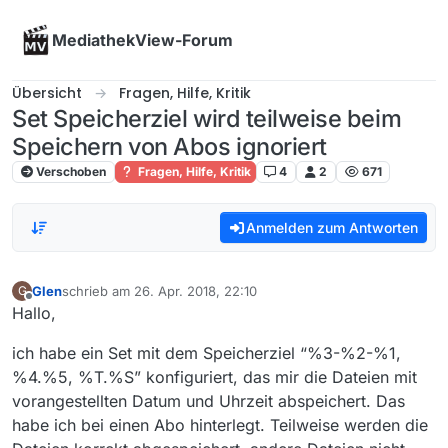
Skip to content
MediathekView-Forum
Übersicht
Fragen, Hilfe, Kritik
Set Speicherziel wird teilweise beim
Speichern von Abos ignoriert
Verschoben
Fragen, Hilfe, Kritik
4
2
671
Anmelden zum Antworten
Glen
schrieb am
26. Apr. 2018, 22:10
G
zuletzt editiert von
Offline
Hallo,
ich habe ein Set mit dem Speicherziel “%3-%2-%1,
%4.%5, %T.%S” konfiguriert, das mir die Dateien mit
vorangestellten Datum und Uhrzeit abspeichert. Das
habe ich bei einen Abo hinterlegt. Teilweise werden die