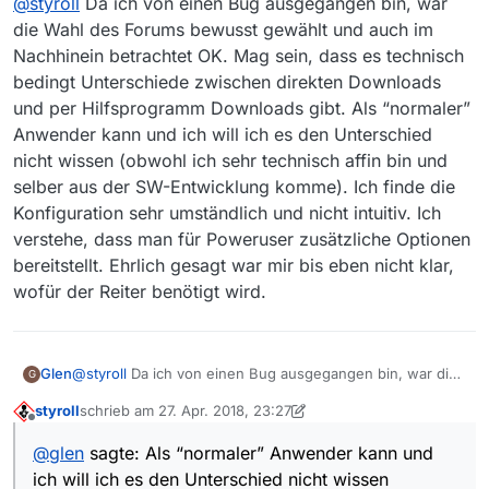
@
styroll
Da ich von einen Bug ausgegangen bin, war
@
glen
: Teilweise werden die Dateien korrekt
abgespeichert, andere Dateien nicht. Stattdessen
die Wahl des Forums bewusst gewählt und auch im
WDR-Sendungen werden mit dem Hilfsprogramm
wird mit dem Format “%t-%T-%z” gespeichert. […]
Nachhinein betrachtet OK. Mag sein, dass es technisch
FFmpeg runtergeladen, weshalb du deine Angaben zur
Ein Pattern habe ich gefunden: Wenn ich als
bedingt Unterschiede zwischen direkten Downloads
Generierung des Dateinamens auch dort im Tab
Thema “Rockpalast” verwende, dann tritt das
“Hilfsprogramme” vornehmen musst. Deine Änderungen
Problem scheinbar nur bei den WDR Aufnahmen
und per Hilfsprogramm Downloads gibt. Als “normaler”
zum Dateinamen im Tab “Speicherziel” beziehen sich
auf, nicht bei ARD.
Anwender kann und ich will ich es den Unterschied
auf direkte Downloads.
nicht wissen (obwohl ich sehr technisch affin bin und
selber aus der SW-Entwicklung komme). Ich finde die
Konfiguration sehr umständlich und nicht intuitiv. Ich
verstehe, dass man für Poweruser zusätzliche Optionen
bereitstellt. Ehrlich gesagt war mir bis eben nicht klar,
wofür der Reiter benötigt wird.
Glen
@
styroll
Da ich von einen Bug ausgegangen bin, war die
G
Wahl des Forums bewusst gewählt und auch im
styroll
schrieb am
27. Apr. 2018, 23:27
Nachhinein betrachtet OK. Mag sein, dass es technisch
zuletzt editiert von styroll
Offline
bedingt Unterschiede zwischen direkten Downloads und
@
glen
sagte: Als “normaler” Anwender kann und
per Hilfsprogramm Downloads gibt. Als “normaler”
ich will ich es den Unterschied nicht wissen
Anwender kann und ich will ich es den Unterschied nicht