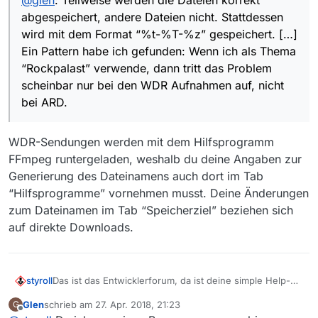
abgespeichert, andere Dateien nicht. Stattdessen
wird mit dem Format “%t-%T-%z” gespeichert. […]
Ein Pattern habe ich gefunden: Wenn ich als Thema
“Rockpalast” verwende, dann tritt das Problem
scheinbar nur bei den WDR Aufnahmen auf, nicht
bei ARD.
WDR-Sendungen werden mit dem Hilfsprogramm
FFmpeg runtergeladen, weshalb du deine Angaben zur
Generierung des Dateinamens auch dort im Tab
“Hilfsprogramme” vornehmen musst. Deine Änderungen
zum Dateinamen im Tab “Speicherziel” beziehen sich
auf direkte Downloads.
Das ist das Entwicklerforum, da ist deine simple Help-
styroll
Frage eher am falschen Ort…
Glen
schrieb am
27. Apr. 2018, 21:23
G
zuletzt editiert von
Offline