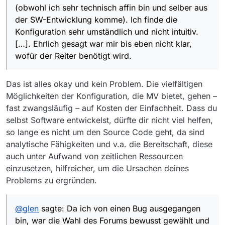
wissen (obwohl ich sehr technisch affin bin und selber
(obwohl ich sehr technisch affin bin und selber aus
aus der SW-Entwicklung komme). Ich finde die
der SW-Entwicklung komme). Ich finde die
Konfiguration sehr umständlich und nicht intuitiv. Ich
Konfiguration sehr umständlich und nicht intuitiv.
verstehe, dass man für Poweruser zusätzliche Optionen
bereitstellt. Ehrlich gesagt war mir bis eben nicht klar,
[…]. Ehrlich gesagt war mir bis eben nicht klar,
wofür der Reiter benötigt wird.
wofür der Reiter benötigt wird.
Das ist alles okay und kein Problem. Die vielfältigen
Möglichkeiten der Konfiguration, die MV bietet, gehen –
fast zwangsläufig – auf Kosten der Einfachheit. Dass du
selbst Software entwickelst, dürfte dir nicht viel helfen,
so lange es nicht um den Source Code geht, da sind
analytische Fähigkeiten und v.a. die Bereitschaft, diese
auch unter Aufwand von zeitlichen Ressourcen
einzusetzen, hilfreicher, um die Ursachen deines
Problems zu ergründen.
@
glen
sagte: Da ich von einen Bug ausgegangen
bin, war die Wahl des Forums bewusst gewählt und