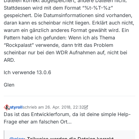
Dateien korrekt abgespeichert, andere Dateien nicht.
Stattdessen wird mit dem Format “%t-%T-%z”
gespeichert. Die Datumsinformationen sind vorhanden,
daran kann es scheinbar nicht liegen. Erklärt auch nicht,
warum ein gänzlich anderes Format gewählt wird. Ein
Pattern habe ich gefunden: Wenn ich als Thema
“Rockpalast” verwende, dann tritt das Problem
scheinbar nur bei den WDR Aufnahmen auf, nicht bei
ARD.
Ich verwende 13.0.6
Glen
styroll
schrieb am
26. Apr. 2018, 22:32
zuletzt editiert von styroll
Offline
Das ist das Entwicklerforum, da ist deine simple Help-
Frage eher am falschen Ort…
@
glen
: Teilweise werden die Dateien korrekt