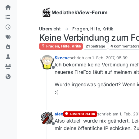
Skip to content
MediathekView-Forum
Übersicht
Fragen, Hilfe, Kritik
Keine Verbindung zum For
Fragen, Hilfe, Kritik
21
beiträge
4
kommentator
Skeeve
schrieb am
1. Feb. 2017, 08:39
zuletzt editiert von
Ich bekomme keine Verbindung mehr 
Offline
neueres FireFox läuft auf meinem alt
Wurde irgendwas geändert? Wenn ich
:(
alex
schrieb am
1. Feb. 20
ADMINISTRATOR
zuletzt editiert von
Also aktuell wurde nix geändert. Lei
Offline
mir deine öffentliche IP schicken. 