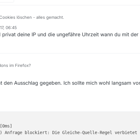
r allerersten Anfrage :(
 Cookies löschen - alles gemacht.
17, 06:45
privat deine IP und die ungefähre Uhrzeit wann du mit der 
8
, aber da danach gefragt wurde:
t (build 1.6.0_65-b14-462-10M4609)
ns im Firefox?
 VM (build 20.65-b04-462, mixed mode)
reFox und dem Forum zu tun haben, denn mit dem uralten Safari komme 
> Entwicklerwerkzeuge -> Web-Konsole evtl kommmen hier Fehler die A
 den Ausschlag gegeben. Ich sollte mich wohl langsam vo
önnte ich dies nicht posten.
r allerersten Anfrage :(
[0ms]

) Anfrage blockiert: Die Gleiche-Quelle-Regel verbietet 