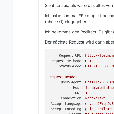
Offline
Sieht so aus, als wäre das alles v
Ich habe nun mal FF komplett beend
(ohne ssl) eingegeben.
Ich bekomme den Redirect. Es gibt 
Der nächste Request wird dann aber
Request-URL:
http://forum.m
Request-Methode:
GET
Status-Code:
HTTP/1.1
301
M
Request-Header
User-Agent:
Mozilla/5.0
(M
Host:
forum.mediathe
DNT:
1
Connection:
keep-alive
Accept-Language:
en,de-DE;q=0.8
Accept-Encoding:
gzip,
deflate