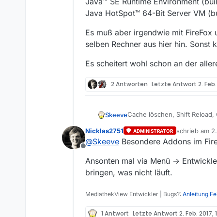
Java™ SE Runtime Environment (bu
Java HotSpot™ 64-Bit Server VM (
Es muß aber irgendwie mit FireFox
selben Rechner aus hier hin. Sonst k
Es scheitert wohl schon an der aller
2 Antworten
Letzte Antwort
2. Feb
Cache löschen, Shift Reload,
Skeeve
Nicklas2751
schrieb am
2.
ADMINISTRATOR
Es hilft nix.
zuletzt editie
@
Skeeve
Besondere Addons im Fir
Offline
Betriebssystem ist OS X 10.6.
Ansonten mal via Menü -> Entwickl
Java ist sicherlich irrelevant
bringen, was nicht läuft.
Java™ SE Runtime Environmen
MediathekView Entwickler | Bugs?:
Anleitung F
Java HotSpot™ 64-Bit Server
Es muß aber irgendwie mit Fi
1 Antwort
Letzte Antwort
2. Feb. 2017, 
Rechner aus hier hin. Sonst k