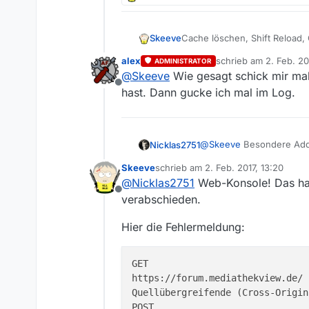
Es scheitert wohl schon an de
Cache löschen, Shift Reload,
Skeeve
alex
schrieb am
2. Feb. 20
ADMINISTRATOR
Es hilft nix.
zuletzt editiert von
@
Skeeve
Wie gesagt schick mir mal 
Offline
Betriebssystem ist OS X 10.6.
hast. Dann gucke ich mal im Log.
Java ist sicherlich irrelevant
Java™ SE Runtime Environmen
@
Skeeve
Besondere Addo
Nicklas2751
Java HotSpot™ 64-Bit Server
Skeeve
schrieb am
2. Feb. 2017, 13:20
Es muß aber irgendwie mit Fi
Ansonten mal via Menü -
zuletzt editiert von
@
Nicklas2751
Web-Konsole! Das hat
Rechner aus hier hin. Sonst k
bringen, was nicht läuft.
Offline
Es scheitert wohl schon an de
verabschieden.
Hier die Fehlermeldung:
GET 

https://forum.mediathekview.de/ 
Quellübergreifende (Cross-Origin
POST 
