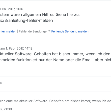
 Feb. 2017, 11:16
rt von
tem wären allgemein Hilfrei. Siehe hierzu:
ic/3/anleitung-fehler-melden
ehler melden
| Fehlende Sendungen?:
Fehlende Sendung melden
b am
1. Feb. 2017, 14:13
editiert von
ktueller Software. Geholfen hat bisher immer, wenn ich de
elden funktioniert nur der Name oder die Email, aber nich
16
Probleme mit aktueller Software. Geholfen hat bisher immer, wenn ich 
 Und beim Anmelden funktioniert nur der Name oder die Email, aber ni
17, 21:30