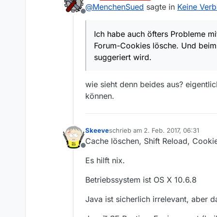
zuletzt editiert von
@
MenchenSued
sagte in
Keine Verb
Offline
Ich habe auch öfters Probleme mi
Forum-Cookies lösche. Und beim A
suggeriert wird.
wie sieht denn beides aus? eigentl
können.
Skeeve
schrieb am
2. Feb. 2017, 06:31
zuletzt editiert von
Cache löschen, Shift Reload, Cookie
Offline
Es hilft nix.
Betriebssystem ist OS X 10.6.8
Java ist sicherlich irrelevant, aber