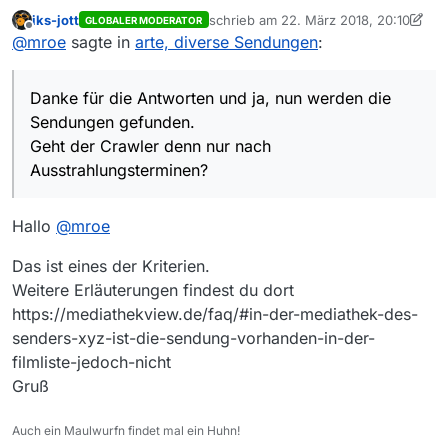
Sendungen gefunden.
iks-jott
schrieb am
22. März 2018, 20:10
GLOBALER MODERATOR
Geht der Crawler denn nur nach
zuletzt editiert von iks-jott
Offline
@
mroe
sagte in
arte, diverse Sendungen
:
Ausstrahlungsterminen? Genannte Sendungen sind seit
14.03.2018 online verfügbar; also bin ich davon
ausgegangen, dass sie bereits im Programm von arte
Danke für die Antworten und ja, nun werden die
waren.
Es wird ja nur (falls geplant) die nächste Ausstrahlung
Sendungen gefunden.
genannt; im Falle des ersten Beitrags ist das inzwischen
Geht der Crawler denn nur nach
auf den 6. April aktualisiert worden.
Ausstrahlungsterminen?
Hallo
@
mroe
Das ist eines der Kriterien.
Weitere Erläuterungen findest du dort
https://mediathekview.de/faq/#in-der-mediathek-des-
senders-xyz-ist-die-sendung-vorhanden-in-der-
filmliste-jedoch-nicht
Gruß
Auch ein Maulwurfn findet mal ein Huhn!