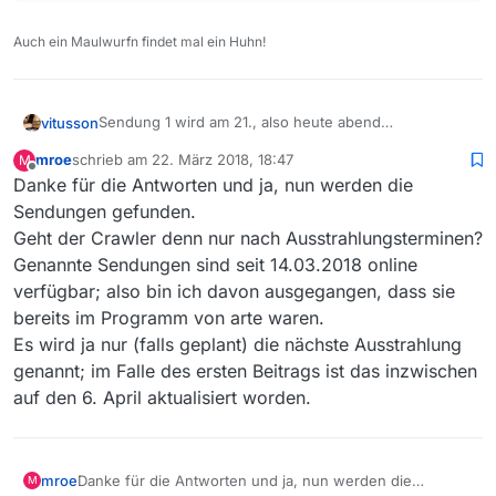
Auch ein Maulwurfn findet mal ein Huhn!
Sendung 1 wird am 21., also heute abend
vitusson
ausgestrahlt, die dreiteilige Serie am Donnerstag den
mroe
schrieb am
22. März 2018, 18:47
M
22.
Ich empfehle die nützliche App “Geduld 2.1.” ;-)
zuletzt editiert von
Offline
Danke für die Antworten und ja, nun werden die
Sendungen gefunden.
Geht der Crawler denn nur nach Ausstrahlungsterminen?
Genannte Sendungen sind seit 14.03.2018 online
verfügbar; also bin ich davon ausgegangen, dass sie
bereits im Programm von arte waren.
Es wird ja nur (falls geplant) die nächste Ausstrahlung
genannt; im Falle des ersten Beitrags ist das inzwischen
auf den 6. April aktualisiert worden.
mroe
Danke für die Antworten und ja, nun werden die
M