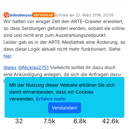
pidoubleyou
schrieb am
22. März 2018, 20:58
P
ENTWICKLER
zuletzt editiert von
Offline
Wir hatten vor einiger Zeit den ARTE-Crawler erweitert,
so dass Sendungen gefunden werden, sobald sie online
sind und nicht erst zum Ausstrahlungszeitpunkt.
Leider gab es in der ARTE-Mediathek eine Änderung, so
dass diese Logik aktuell nicht mehr funktioniert. Siehe
hier
@
alex
@
Nicklas2751
Vielleicht solltet ihr dazu doch
eine Ankündigung anlegen, da sich die Anfragen dazu
häufen.
Mit der Nutzung dieser Website erklären Sie sich
damit einverstanden, dass wir Cookies
verwenden.
Erfahre mehr
Verstanden!
32
7.5k
6.8k
42.6k