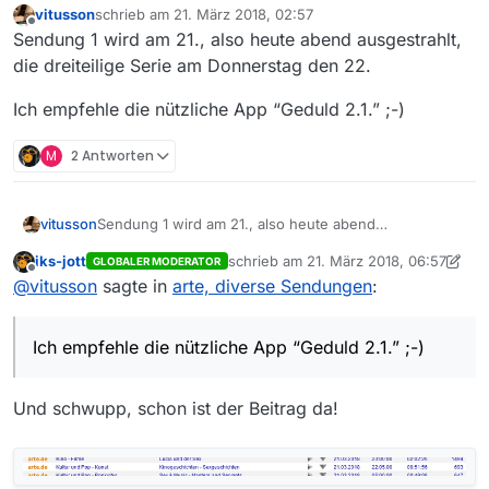
vitusson
schrieb am
21. März 2018, 02:57
zuletzt editiert von
Offline
Sendung 1 wird am 21., also heute abend ausgestrahlt,
die dreiteilige Serie am Donnerstag den 22.
Ich empfehle die nützliche App “Geduld 2.1.” ;-)
M
2 Antworten
Sendung 1 wird am 21., also heute abend
vitusson
ausgestrahlt, die dreiteilige Serie am Donnerstag den
iks-jott
schrieb am
21. März 2018, 06:57
GLOBALER MODERATOR
22.
Ich empfehle die nützliche App “Geduld 2.1.” ;-)
zuletzt editiert von iks-jott
Offline
@
vitusson
sagte in
arte, diverse Sendungen
:
Ich empfehle die nützliche App “Geduld 2.1.” ;-)
Und schwupp, schon ist der Beitrag da!