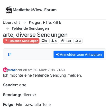
Skip to content
MediathekView-Forum
Übersicht
Fragen, Hilfe, Kritik
Fehlende Sendungen
arte, diverse Sendungen
Fehlende Sendungen
6
4
1.4k
3
Anmelden zum Antworten
mroe
schrieb am
20. März 2018, 21:50
M
zuletzt editiert von
Offline
Ich möchte eine fehlende Sendung melden:
Sender:
arte
Sendung:
diverse
Folge:
Film bzw. alle Teile