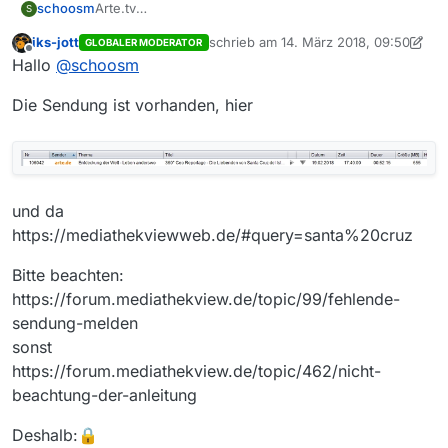
schoosm
Arte.tv
S
360° Geo Reportage
iks-jott
schrieb am
14. März 2018, 09:50
GLOBALER MODERATOR
Die liebenden von santa cruz del islote
zuletzt editiert von iks-jott
Offline
Hallo
@
schoosm
14.3.2018
Die Sendung ist vorhanden, hier
und da
https://mediathekviewweb.de/#query=santa%20cruz
Bitte beachten:
https://forum.mediathekview.de/topic/99/fehlende-
sendung-melden
sonst
https://forum.mediathekview.de/topic/462/nicht-
beachtung-der-anleitung
Deshalb:🔒