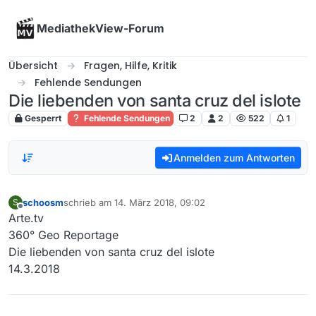
Skip to content
MediathekView-Forum
Übersicht
Fragen, Hilfe, Kritik
Fehlende Sendungen
Die liebenden von santa cruz del islote
Gesperrt
Fehlende Sendungen
2
2
522
1
Anmelden zum Antworten
schoosm
schrieb am
14. März 2018, 09:02
S
zuletzt editiert von
Offline
Arte.tv
360° Geo Reportage
Die liebenden von santa cruz del islote
14.3.2018