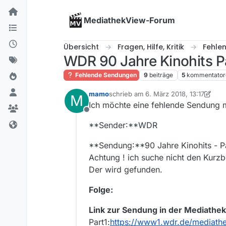
Skip to content
MediathekView-Forum
Übersicht
Fragen, Hilfe, Kritik
Fehle
WDR 90 Jahre Kinohits Pa
Fehlende Sendungen
9
beiträge
5
kommentator
mamo
schrieb am
6. März 2018, 13:17
M
zuletzt editiert von MenchenSued
3. 
Ich möchte eine fehlende Sendung 
Offline
**Sender:**WDR
**Sendung:**90 Jahre Kinohits - Pa
Achtung ! ich suche nicht den Kurzbe
Der wird gefunden.
Folge:
Link zur Sendung in der Mediathek
Part1:
https://www1.wdr.de/mediathe