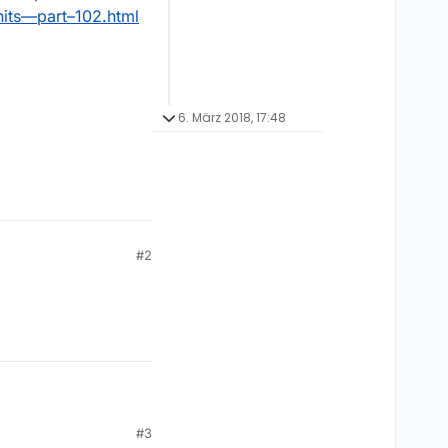
hits—part–102.html
6. März 2018, 17:48
#2
#3