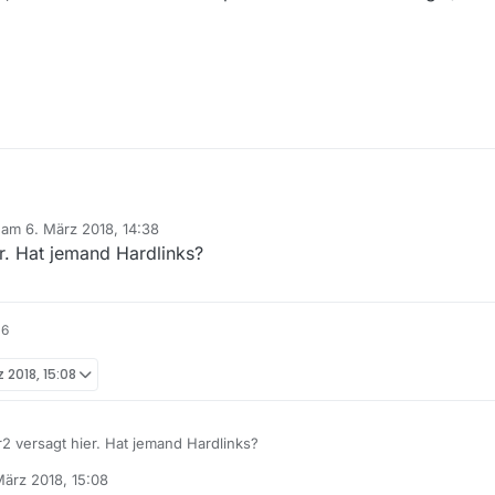
b am
6. März 2018, 14:38
 willst, nutze Videodownloadhelper (Firefox/Chrome PlugIn) oder da
editiert von
. Hat jemand Hardlinks?
16
z 2018, 15:08
 versagt hier. Hat jemand Hardlinks?
März 2018, 15:08
 von