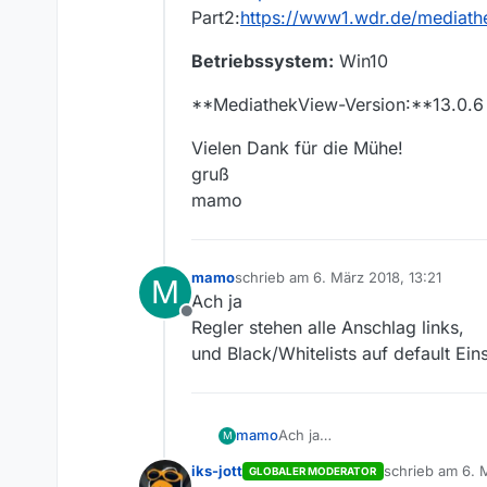
Part2:
https://www1.wdr.de/mediathe
Betriebssystem:
Win10
**MediathekView-Version:**13.0.6
Vielen Dank für die Mühe!
gruß
mamo
mamo
schrieb am
6. März 2018, 13:21
M
zuletzt editiert von
Ach ja
Offline
Regler stehen alle Anschlag links,
und Black/Whitelists auf default Ein
mamo
Ach ja
M
Regler stehen alle Anschlag lin
iks-jott
schrieb am
6. 
GLOBALER MODERATOR
und Black/Whitelists auf defau
zuletzt editiert