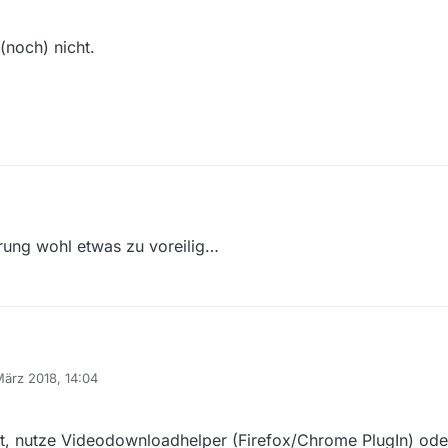
noch) nicht.
erung wohl etwas zu voreilig…
geisterung wohl etwas zu voreilig…
März 2018, 14:04
 von
t, nutze Videodownloadhelper (Firefox/Chrome PlugIn) od