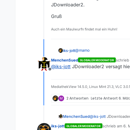
JDownloader2.
Gruß
Auch ein Maulwurfn findet mal ein Huhn!
@
mamo
iks-jott
MenchenSued
schrie
GLOBALER MODERATOR
Wenn du die Sendungen haben
zuletzt 
@
iks-jott
JDownloader2 versagt hier
JDownloader2.
Offline
Gruß
MediathekView 14.5.0, Linux Mint 21.3, VLC 3.0.
M
2 Antworten
Letzte Antwort
6. Mär
MenchenSued
@
iks-jott
JDownloader2
iks-jott
schrieb am
6. 
GLOBALER MODERATOR
zuletzt editiert