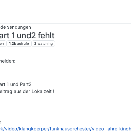
nde Sendungen
rt 1 und2 fehlt
en
1.2k
aufrufe
2
watching
Juni 2018, 15:18
melden:
rt 1 und Part2
itrag aus der Lokalzeit !
:
k/video/klangkoerper/funkhausorchester/video–jahre-kinoh