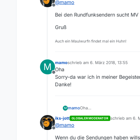
@
mamo
Offline
Bei den Rundfunksendern sucht MV (
Gruß
Auch ein Maulwurfn findet mal ein Huhn!
mamo
schrieb am
6. März 2018, 13:55
M
zuletzt editiert von
Oha
Offline
Sorry-da war ich in meiner Begeist
Danke!
mamo
Oha
M
Sorry-da war ich in meiner Be
iks-jott
schrieb am
6. 
GLOBALER MODERATOR
Danke!
zuletzt editiert
@
mamo
Offline
Wenn du die Sendungen haben wills