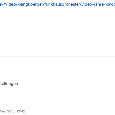
k/video/klangkoerper/funkhausorchester/video–jahre-kino
stellungen
ks,
März 2018, 13:42
lt Einstellungen
 von