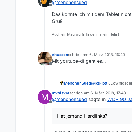
@
menchensued
Offline
Das konnte ich mit dem Tablet nicht
Gruß
Auch ein Maulwurfn findet mal ein Huhn!
vitusson
schrieb am
6. März 2018, 16:40
zuletzt editiert von
Mit youtube-dl geht es…
Offline
MenchenSued
@
iks-jott
JDownloader2
mvsfsvm
schrieb am
6. März 2018, 17:48
M
zuletzt editiert von
@
menchensued
sagte in
WDR 90 Jah
Offline
Hat jemand Hardlinks?