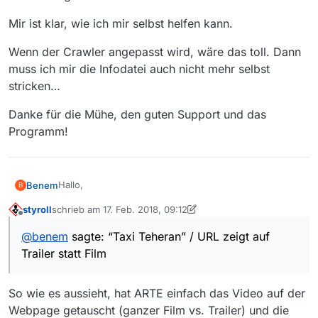
Mir ist klar, wie ich mir selbst helfen kann.
Wenn der Crawler angepasst wird, wäre das toll. Dann
muss ich mir die Infodatei auch nicht mehr selbst
stricken…
Danke für die Mühe, den guten Support und das
Programm!
Hallo,
Benem
B
styroll
schrieb am
17. Feb. 2018, 09:12
ich habe gleich noch einen Fehler entdeckt:
zuletzt editiert von styroll
Offline
@
benem
sagte: “Taxi Teheran” / URL zeigt auf
Sender:
Trailer statt Film
ARTE
Datum und Uhrzeit:
14/02, 20:15h
So wie es aussieht, hat ARTE einfach das Video auf der
Titel:
Taxi Teheran
Webpage getauscht (ganzer Film vs. Trailer) und die