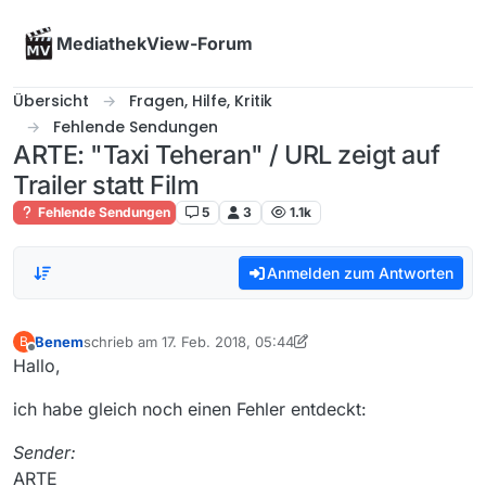
Skip to content
MediathekView-Forum
Übersicht
Fragen, Hilfe, Kritik
Fehlende Sendungen
ARTE: "Taxi Teheran" / URL zeigt auf
Trailer statt Film
Fehlende Sendungen
5
3
1.1k
Anmelden zum Antworten
Benem
schrieb am
17. Feb. 2018, 05:44
B
zuletzt editiert von Benem
Offline
Hallo,
ich habe gleich noch einen Fehler entdeckt:
Sender:
ARTE