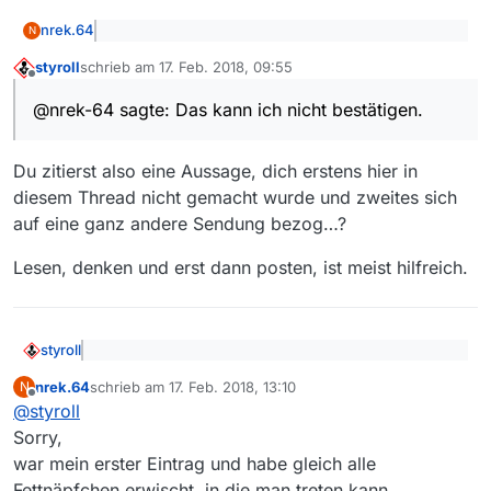
nrek.64
N
@
styroll
sagte: In der aktuellen Liste von 09:14
styroll
schrieb am
17. Feb. 2018, 09:55
findet sich der erste Film in voller Länge
zuletzt editiert von
Offline
Das kann ich nicht bestätigen.
@nrek-64 sagte: Das kann ich nicht bestätigen.
Du zitierst also eine Aussage, dich erstens hier in
diesem Thread nicht gemacht wurde und zweites sich
auf eine ganz andere Sendung bezog…?
Lesen, denken und erst dann posten, ist meist hilfreich.
styroll
@nrek-64 sagte: Das kann ich nicht bestätigen.
nrek.64
schrieb am
17. Feb. 2018, 13:10
N
zuletzt editiert von
Offline
@
styroll
Du zitierst also eine Aussage, dich erstens hier in
Sorry,
diesem Thread nicht gemacht wurde und zweites sich
war mein erster Eintrag und habe gleich alle
auf eine ganz andere Sendung bezog…?
Lesen, denken und erst dann posten, ist meist hilfreich.
Fettnäpfchen erwischt, in die man treten kann.