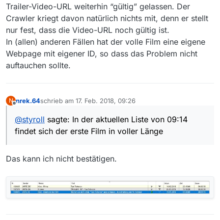
Link zur Sendungsseite in der Mediathek:
Trailer-Video-URL weiterhin “gültig” gelassen. Der
https://www.arte.tv/de/videos/071355-000-A/taxi-
Crawler kriegt davon natürlich nichts mit, denn er stellt
teheran/
Direkter Link zur Sendung / m3u8-Datei
nur fest, dass die Video-URL noch gültig ist.
Betriebssystem:
In (allen) anderen Fällen hat der volle Film eine eigene
Win7, 64-Bit
Webpage mit eigener ID, so dass das Problem nicht
MediathekView-Version:
auftauchen sollte.
13.0.6
Sowohl über MV als auch über MVW wird die URL des
Trailers angeboten.
Mir ist klar, wie ich mir selbst helfen kann.
nrek.64
schrieb am
17. Feb. 2018, 09:26
N
zuletzt editiert von
Offline
Wenn der Crawler angepasst wird, wäre das toll. Dann
@
styroll
sagte: In der aktuellen Liste von 09:14
muss ich mir die Infodatei auch nicht mehr selbst
findet sich der erste Film in voller Länge
stricken…
Danke für die Mühe, den guten Support und das
Programm!
Das kann ich nicht bestätigen.