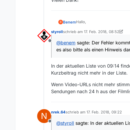
Vielen Dank!
Hallo,
Benem
B
styroll
schrieb am
17. Feb. 2018, 08:52
erst einmal vielen Dank für d
zuletzt editiert von styroll
schnellen Fehlerbehebungen
@
benem
sagte: Der Fehler kommt 
Offline
Ich habe Fehlermeldungen bei
es also bitte als einen Hinweis d
Sendung 1
In der aktuellen Liste von 09:14 find
Sender:
ARTE
Kurzbeitrag nicht mehr in der Liste.
Datum und Uhrzeit:
31/01, 05:00h
Wenn Video-URLs nicht mehr stimmen
Titel:
Sendungen nach 24 h aus der Filmli
Warum es sich lohnt, “Der g
Link zur Sendungsseite in der
https://www.arte.tv/de/vide
Direkter Link zur Sendung
nrek.64
schrieb am
17. Feb. 2018, 09:22
N
zuletzt editiert von
@
styroll
sagte: In der aktuellen Li
Sendung 2
Offline