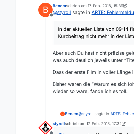
@nrek-64 sagte: Das kann ic
Benem
schrieb am
17. Feb. 2018, 15:39
B
zuletzt editiert von Benem
@
styroll
sagte in
ARTE: Fehlermeldu
Du bestätigst jedoch implizit, 
Offline
Aussage jedoch explizit auf di
In der aktuellen Liste von 09:14 fi
Kurzbeitrag nicht mehr in der List
Aber auch Du hast nicht präzise gel
was auch deutlich jeweils unter “T
Dass der erste Film in voller Länge i
Bisher waren die “Warum es sich loh
wieder so wäre, fände ich es toll.
@
styroll
sagte in
ARTE: Fehle
Benem
B
styroll
schrieb am
17. Feb. 2018, 17:32
zuletzt editiert von styroll
In der aktuellen Liste von 09:1