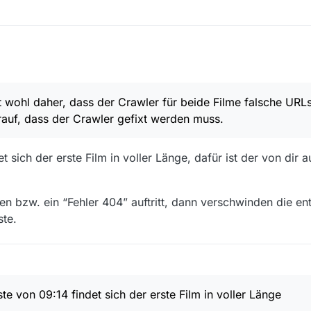
as tolle Programm sowie dafür, dass es ehrenamtlich gepflegt wird und a
.
wohl daher, dass der Crawler für beide Filme falsche URLs 
 zwei Downloads bei arte, die sowohl über das Programm als auch bei
arauf, dass der Crawler gefixt werden muss.
et sich der erste Film in voller Länge, dafür ist der von dir 
 bzw. ein “Fehler 404” auftritt, dann verschwinden die e
ste.
ekaufte Tod” anzuschauen
 Mediathek:
os/080020-000-A/warum-es-sich-lohnt-der-gekaufte-tod-anzuschauen/
ste von 09:14 findet sich der erste Film in voller Länge