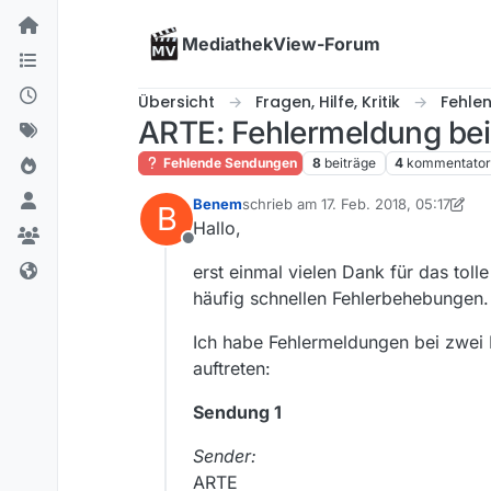
Skip to content
MediathekView-Forum
Übersicht
Fragen, Hilfe, Kritik
Fehle
ARTE: Fehlermeldung bei
Fehlende Sendungen
8
beiträge
4
kommentato
Benem
schrieb am
17. Feb. 2018, 05:17
B
zuletzt editiert von Benem
Hallo,
Offline
erst einmal vielen Dank für das tol
häufig schnellen Fehlerbehebungen.
Ich habe Fehlermeldungen bei zwei
auftreten:
Sendung 1
Sender:
ARTE