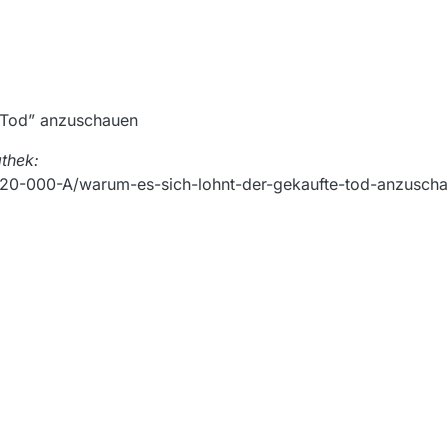
e Tod” anzuschauen
athek:
020-000-A/warum-es-sich-lohnt-der-gekaufte-tod-anzusch