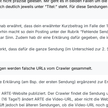
 nicht präzise gelesen. Mir geht es in beiden Fällen um die
se gelesen. Mir geht es in beiden Fällen um die von Dir so genannten “
h deutlich jeweils unter “Titel:” steht. Für diese Sendunge
“Titel:” steht. Für diese Sendungen werden falsche URLs vom Crawler g
änge in der Filmliste steht, habe ich nie bezweifelt.
ich lohnt…”-Beiträge immer fehlerfrei in der Liste von MV zu finden. U
ab erwähnt, dass dein erwähnter Kurzbeitrag im Falle der 1
merhin macht so dein Posting unter der Rubrik “Fehlende Se
sogar Sinn. Zudem hab dir eine Erklärung dafür gegeben, d
rkt, dass dafür die ganze Sendung (im Unterschied zur 2. 
ngen werden falsche URLs vom Crawler gesammelt.
che Erklärung (am Bsp. der ersten Sendung) ergänzend zur 
ARTE-Website publiziert. Der Crawler findet die Sendung u
 (16 Tage?) ändert ARTE die Video-URL, aber nicht die We
ft jedoch bei älteren Sendungen, ob die Video-URL noch gült