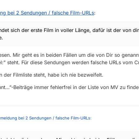
h nicht bestätigen.
ng bei 2 Sendungen / falsche Film-URLs
:
dass Lesen i.A. hilfreich wäre. Dein Screenshot bezieht sich auf die zwe
e erste…
ndet sich der erste Film in voller Länge, dafür ist der von di
e.
esen. Mir geht es in beiden Fällen um die von Dir so genann
itel:” steht. Für diese Sendungen werden falsche URLs vom 
n der Filmliste steht, habe ich nie bezweifelt.
nt…”-Beiträge immer fehlerfrei in der Liste von MV zu find
rmeldung bei 2 Sendungen / falsche Film-URLs
:
4 findet sich der erste Film in voller Länge, dafür ist der von dir aufgeführte Ku