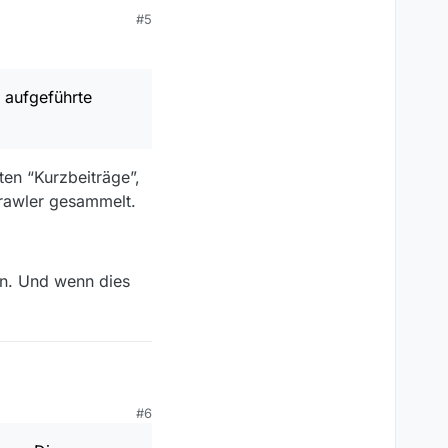
#5
ite Sendung, meine
r aufgeführte
ten “Kurzbeiträge”,
Crawler gesammelt.
en. Und wenn dies
#6
rzbeitrag