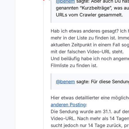
@
benem
sagte: Aber auch Du hast
Offline
nicht mehr in der Liste.
Aber auch Du hast nicht präzi
genannten “Kurzbeiträge”, was auc
auch deutlich jeweils unter 
URLs vom Crawler gesammelt.
Dass der erste Film in voller L
Bisher waren die “Warum es s
Hab ich etwas anderes gesagt? Ich h
wäre, fände ich es toll.
mehr in der Liste zu finden ist. Im
aktuellen Zeitpunkt in einem Fall 
mit der falschen Video-URL steht.
Und beiläufig habe ich noch angeme
Filmliste zu finden ist.
@
benem
sagte: Für diese Sendu
Hier etwas detaillierter eine mögli
anderen Posting
:
Die Sendung wurde am 31.1. auf der 
Video-URL. Nach mehr als 14 Tagen
sucht jedoch nur 14 Tage zurück, prü