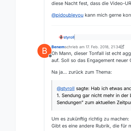
diese Nacht fest, dass die Video-UR
@
pidoubleyou
kann mich gerne korr
styroll
@
benem
sagte: Aber auch D
Benem
schrieb am
17. Feb. 2018, 21:34
“Kurzbeiträge”, was auch de
B
zuletzt editiert von Benem
Hab ich etwas anderes gesagt? 
Oh Mann, dieser Tonfall ist echt agg
gesammelt.
der Liste zu finden ist. Immer
Offline
auf. Soll so das Engagement neuer 
einem Fall sogar Sinn. Zudem 
@
benem
sagte: Für diese 
Und beiläufig habe ich noch an
Na ja… zurück zum Thema:
finden ist.
Hier etwas detaillierter eine 
@
styroll
sagte: Hab ich etwas and
Posting
:
Die Sendung wurde am 31.1. auf
@
pidoubleyou
kann mich gerne
1. Sendung gar nicht mehr in der 
Nach mehr als 14 Tagen (16 Ta
Sendungen” zum aktuellen Zeitpun
Tage zurück, prüft jedoch bei ä
URL nicht mehr gültig ist und 
Um es zukünftig richtig zu machen:
Gibt es eine andere Rubrik, die für