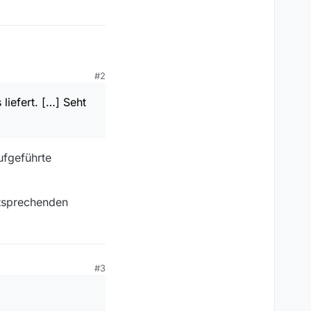
#2
uch für die häufig
liefert. […] Seht
 MVW auftreten:
aufgeführte
ntsprechenden
#3