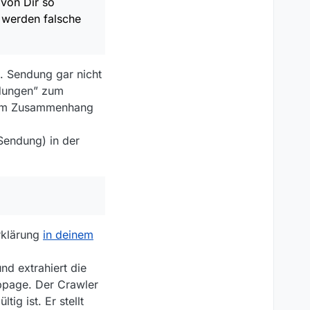
 von Dir so
Kurzbeiträge”, was
n werden falsche
esammelt.
nd wenn dies wieder so
. Sendung gar nicht
ndungen” zum
ie im Zusammenhang
Sendung) in der
Erklärung
in deinem
nd extrahiert die
bpage. Der Crawler
ig ist. Er stellt