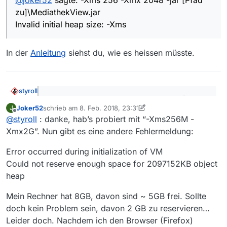
256 -Xmx 2048 -jar [Pfad zu]\MediathekView.jar
C:\WINDOWS\system32>java -DproxySet=true -
zu]\MediathekView.jar
Invalid initial heap size: -Xms
DproxyHost=213.182.251.211 -DproxyPort=80 -Xmx
Error: Could not create the Java Virtual Machine.
2048 -jar [Pfad zu]\MediathekView.jar
Was nun?
Invalid initial heap size: -Xms
Error: A fatal exception has occurred. Program will
Invalid maximum heap size: -Xmx
exit.
Error: Could not create the Java Virtual Machine.
Error: A fatal exception has occurred. Program will
In der
Anleitung
siehst du, wie es heissen müsste.
exit.
styroll
@
joker52
sagte: -Xms 256 -Xmx 2048 -jar [Pfad
Joker52
schrieb am
8. Feb. 2018, 23:31
J
zu]\MediathekView.jar
zuletzt editiert von Joker52
2. Sept. 2018, 11:43
Offline
In der
Anleitung
siehst du, wie es heissen müsste.
Invalid initial heap size: -Xms
@
styroll
: danke, hab’s probiert mit “-Xms256M -
Xmx2G”. Nun gibt es eine andere Fehlermeldung:
Error occurred during initialization of VM
Could not reserve enough space for 2097152KB object
heap
Mein Rechner hat 8GB, davon sind ~ 5GB frei. Sollte
doch kein Problem sein, davon 2 GB zu reservieren…
Leider doch. Nachdem ich den Browser (Firefox)