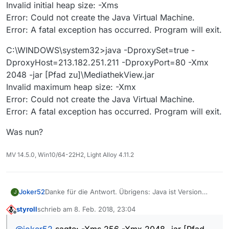
Invalid initial heap size: -Xms
Error: Could not create the Java Virtual Machine.
Error: A fatal exception has occurred. Program will exit.
C:\WINDOWS\system32>java -DproxySet=true -
DproxyHost=213.182.251.211 -DproxyPort=80 -Xmx
2048 -jar [Pfad zu]\MediathekView.jar
Invalid maximum heap size: -Xmx
Error: Could not create the Java Virtual Machine.
Error: A fatal exception has occurred. Program will exit.
Was nun?
MV 14.5.0, Win10/64-22H2, Light Alloy 4.11.2
Danke für die Antwort. Übrigens: Java ist Version
Joker52
J
8.61, MediathekView ist Version 13.05
styroll
schrieb am
8. Feb. 2018, 23:04
Leider mag mein Java die Optionen nicht:
C:\WINDOWS\system32>java -DproxySet=true -
zuletzt editiert von
Offline
DproxyHost=213.182.251.211 -DproxyPort=80 -Xms
@
joker52
sagte: -Xms 256 -Xmx 2048 -jar [Pfad