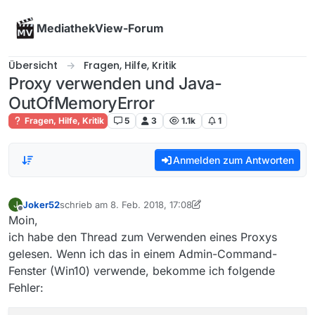
Skip to content
MediathekView-Forum
Übersicht
Fragen, Hilfe, Kritik
Proxy verwenden und Java-
OutOfMemoryError
Fragen, Hilfe, Kritik
5
3
1.1k
1
Anmelden zum Antworten
Joker52
schrieb am
8. Feb. 2018, 17:08
J
zuletzt editiert von Nicklas2751
2. Aug. 2018, 18:26
Offline
Moin,
ich habe den Thread zum Verwenden eines Proxys
gelesen. Wenn ich das in einem Admin-Command-
Fenster (Win10) verwende, bekomme ich folgende
Fehler: