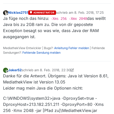
Nicklas2751
schrieb am
8. Feb. 2018, 17:25
ADMINISTRATOR
zuletzt editiert von
Offline
Ja füge noch das hinzu:
das weißt
-Xms 256 -Xmx 2048
Java bis zu 2GB ram zu. Die von dir gepostete
Exception besagt so was wie, dass Java der RAM
ausgegangen ist.
MediathekView Entwickler | Bugs?:
Anleitung Fehler melden
| Fehlende
Sendungen?:
Fehlende Sendung melden
Joker52
schrieb am
8. Feb. 2018, 22:30
J
zuletzt editiert von Joker52
2. Aug. 2018, 23:32
Offline
Danke für die Antwort. Übrigens: Java ist Version 8.61,
MediathekView ist Version 13.05
Leider mag mein Java die Optionen nicht:
C:\WINDOWS\system32>java -DproxySet=true -
DproxyHost=213.182.251.211 -DproxyPort=80 -Xms
256 -Xmx 2048 -jar [Pfad zu]\MediathekView.jar