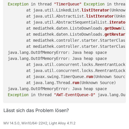
Exception
 in thread 
"TimerQueue"
Exception
 in thread
        at java.util.LinkedList.
listIterator
(Unknown 
        at java.util.AbstractList.
listIterator
(Unknow
        at java.util.AbstractSequentialList.
iterator
        at mediathek.daten.ListeDownloads.
getDown
(Li
        at mediathek.daten.ListeDownloads.
getRestart
        at mediathek.controller.starter.StarterClass
        at mediathek.controller.starter.StarterClass
java.lang.OutOfMemoryError: Java heap space

java.lang.OutOfMemoryError: Java heap space

        at java.util.concurrent.locks.ReentrantLock
$
        at java.util.concurrent.locks.ReentrantLock.
        at javax.swing.TimerQueue.
run
(Unknown Source)
        at java.lang.Thread.
run
(Unknown Source)

Exception
 in thread 
"AWT-EventQueue-0"
Lässt sich das Problem lösen?
MV 14.5.0, Win10/64-22H2, Light Alloy 4.11.2