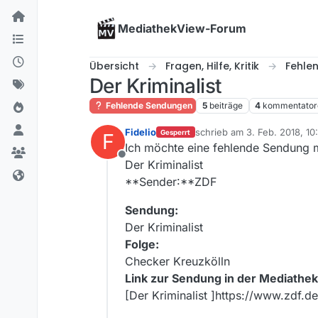
Skip to content
MediathekView-Forum
Übersicht
Fragen, Hilfe, Kritik
Fehle
Der Kriminalist
Fehlende Sendungen
5
beiträge
4
kommentator
Fidelio
schrieb am
3. Feb. 2018, 10
Gesperrt
F
zuletzt editiert von
Ich möchte eine fehlende Sendung 
Offline
Der Kriminalist
**Sender:**ZDF
Sendung:
Der Kriminalist
Folge:
Checker Kreuzkölln
Link zur Sendung in der Mediathek
[Der Kriminalist ]https://www.zdf.de