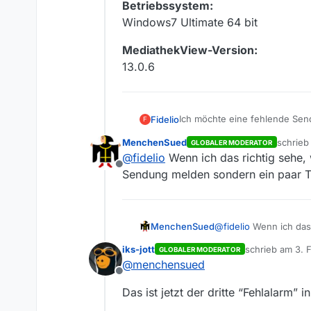
Betriebssystem:
Windows7 Ultimate 64 bit
MediathekView-Version:
13.0.6
Ich möchte eine fehlende Se
Fidelio
F
Der Kriminalist
MenchenSued
schrie
GLOBALER MODERATOR
**Sender:**ZDF
Sendung:
zuletzt 
@
fidelio
Wenn ich das richtig sehe, w
Der Kriminalist
Offline
Folge:
Betriebssystem:
Sendung melden sondern ein paar T
Checker Kreuzkölln
Windows7 Ultimate 64 bit
Link zur Sendung in der Medi
MediathekView-Version:
[Der Kriminalist ]https://www.
13.0.6
MenchenSued
@
fidelio
Wenn ich das r
Sendung melden sonde
iks-jott
schrieb am
3. 
GLOBALER MODERATOR
zuletzt editiert
@
menchensued
Offline
Das ist jetzt der dritte “Fehlalarm” 