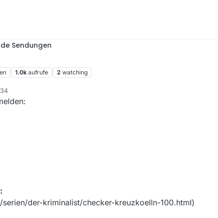
nde Sendungen
en
1.0k
aufrufe
2
watching
:34
melden:
:
/serien/der-kriminalist/checker-kreuzkoelln-100.html)