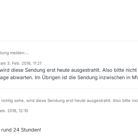
ndung melden:
b am
3. Feb. 2018, 11:21
editiert von
ird diese Sendung erst heute ausgestrahlt. Also bitte nicht
age abwarten. Im Übrigen ist die Sendung inzwischen in 
athek:
zdf.de/serien/der-kriminalist/checker-kreuzkoelln-100.html)
ichtig sehe, wird diese Sendung erst heute ausgestrahlt. Also bitte nic
rn ein paar Tage abwarten. Im Übrigen ist die Sendung inzwischen in
Feb. 2018, 12:10
 von
in rund 24 Stunden!