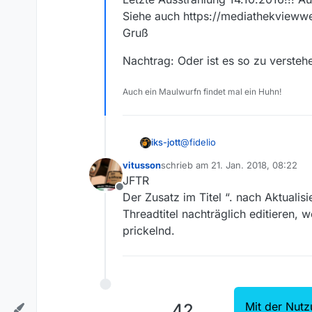
Link zur Sendung in der Medi
Siehe auch https://mediathekvie
Soko Wien
Gruß
**Betriebssystem:**Windows7
Nachtrag: Oder ist es so zu versteh
**MediathekView-Version:**1
Auch ein Maulwurfn findet mal ein Huhn!
@
fidelio
iks-jott
vitusson
schrieb am
21. Jan. 2018, 08:22
Ich verstehe den Sinn des Beit
zuletzt editiert von
JFTR
Wenn die Sendung nach Aktual
Offline
Letzte Ausstrahlung 14.10.2016
Nachtrag: Oder ist es so zu v
Der Zusatz im Titel “. nach Aktualis
Siehe auch https://mediath
Threadtitel nachträglich editieren,
Gruß
prickelnd.
Mit der Nutz
42