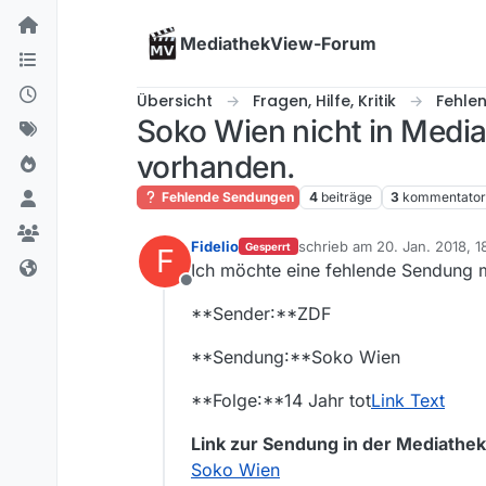
Skip to content
MediathekView-Forum
Übersicht
Fragen, Hilfe, Kritik
Fehle
Soko Wien nicht in Mediat
vorhanden.
Fehlende Sendungen
4
beiträge
3
kommentato
Fidelio
schrieb am
20. Jan. 2018, 1
Gesperrt
F
zuletzt editiert von Fidelio
Ich möchte eine fehlende Sendung 
Offline
**Sender:**ZDF
**Sendung:**Soko Wien
**Folge:**14 Jahr tot
Link Text
Link zur Sendung in der Mediathek
Soko Wien