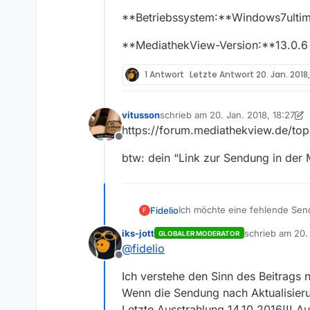
**Betriebssystem:**Windows7ultim
**MediathekView-Version:**13.0.6
1 Antwort
Letzte Antwort
20. Jan. 2018,
vitusson
schrieb am
20. Jan. 2018, 18:27
zuletzt editiert von vitusson
https://forum.mediathekview.de/top
Offline
btw: dein “Link zur Sendung in der 
Ich möchte eine fehlende Se
Fidelio
F
iks-jott
schrieb am
20.
GLOBALER MODERATOR
**Sender:**ZDF
zuletzt editiert 
@
fidelio
Offline
**Sendung:**Soko Wien
Ich verstehe den Sinn des Beitrags n
**Folge:**14 Jahr tot
Link Text
Wenn die Sendung nach Aktualisieru
Letzte Ausstrahlung 14.10.2016!!! A