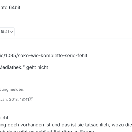
ate 64bit
 18:41
ic/1095/soko-wie-komplette-serie-fehlt
Mediathek:” geht nicht
ndung melden:
 Jan. 2018, 18:41
von iks-jott
icht.
ng doch vorhanden ist und das ist sie tatsächlich, wozu d
uch dazu gibt es gehäuft Beiträge im Forum.