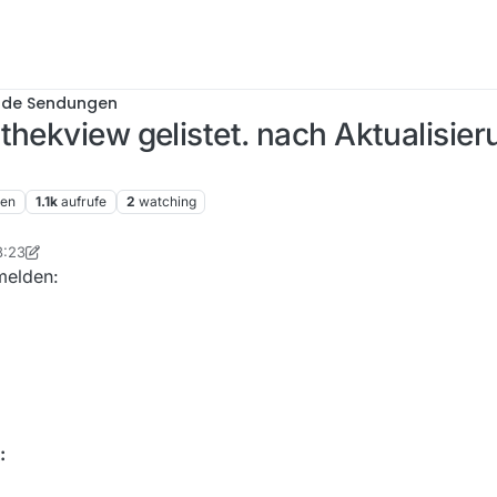
nde Sendungen
hekview gelistet. nach Aktualisieru
ren
1.1k
aufrufe
2
watching
8:23
melden:
: