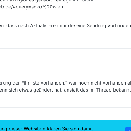
athek:
wweb.de/#query=soko%20wien
ultimate 64bit
en, dass nach Aktualisieren nur die eine Sendung vorhanden 
3.0.6
rags nicht.
isierung doch vorhanden ist und das ist sie tatsächlich, wozu diese M
!!! Auch dazu gibt es gehäuft Beiträge im Forum.
erstehen, dass nach Aktualisieren nur die eine Sendung vorhanden ist?
ierung der Filmliste vorhanden.” war noch nicht vorhanden al
ekviewweb.de/#query=soko%20wien
 wenn sich etwas geändert hat, anstatt das im Thread bekannt
ung dieser Website erklären Sie sich damit
7.5k
6.8k