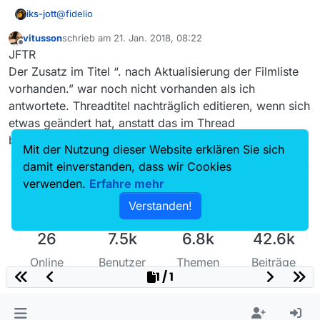
@
fidelio
iks-jott
vitusson
schrieb am
21. Jan. 2018, 08:22
Ich verstehe den Sinn des Beitrags nicht.
zuletzt editiert von
Offline
JFTR
Wenn die Sendung nach Aktualisierung doch
vorhanden ist und das ist sie tatsächlich, wozu diese
Nachtrag: Oder ist es so zu verstehen, dass nach
Der Zusatz im Titel “. nach Aktualisierung der Filmliste
Meldung?
Aktualisieren nur die eine Sendung vorhanden ist?
vorhanden.” war noch nicht vorhanden als ich
Letzte Ausstrahlung 14.10.2016!!! Auch dazu gibt es
antwortete. Threadtitel nachträglich editieren, wenn sich
gehäuft Beiträge im Forum.
etwas geändert hat, anstatt das im Thread
Siehe auch
https://mediathekviewweb.de/#query=soko%20wien
bekanntzugeben ist nicht so prickelnd.
Mit der Nutzung dieser Website erklären Sie sich
Gruß
damit einverstanden, dass wir Cookies
verwenden.
Erfahre mehr
Verstanden!
26
7.5k
6.8k
42.6k
Online
Benutzer
Themen
Beiträge
1 / 1