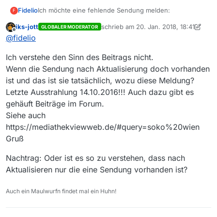
Ich möchte eine fehlende Sendung melden:
Fidelio
F
iks-jott
schrieb am
20. Jan. 2018, 18:41
GLOBALER MODERATOR
**Sender:**ZDF
zuletzt editiert von iks-jott
Offline
@
fidelio
**Sendung:**Soko Wien
Ich verstehe den Sinn des Beitrags nicht.
**Folge:**14 Jahr tot
Link Text
Wenn die Sendung nach Aktualisierung doch vorhanden
ist und das ist sie tatsächlich, wozu diese Meldung?
Link zur Sendung in der Mediathek:
Letzte Ausstrahlung 14.10.2016!!! Auch dazu gibt es
Soko Wien
gehäuft Beiträge im Forum.
**Betriebssystem:**Windows7ultimate 64bit
Siehe auch
**MediathekView-Version:**13.0.6
https://mediathekviewweb.de/#query=soko%20wien
Gruß
Nachtrag: Oder ist es so zu verstehen, dass nach
Aktualisieren nur die eine Sendung vorhanden ist?
Auch ein Maulwurfn findet mal ein Huhn!