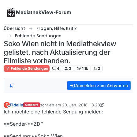
Skip to content
MediathekView-Forum
Übersicht
Fragen, Hilfe, Kritik
Fehlende Sendungen
Soko Wien nicht in Mediathekview
gelistet. nach Aktualisierung der
Filmliste vorhanden.
Fehlende Sendungen
4
3
1.1k
2
Anmelden zum Antworten
Fidelio
schrieb am
20. Jan. 2018, 18:23
F
Gesperrt
zuletzt editiert von Fidelio
Offline
Ich möchte eine fehlende Sendung melden:
**Sender:**ZDF
**Sendung:**Soko Wien