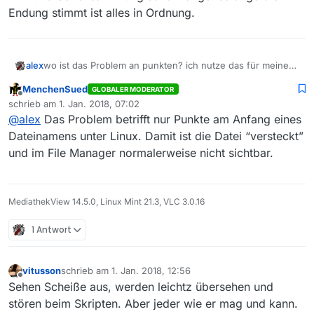
Endung stimmt ist alles in Ordnung.
alex
wo ist das Problem an punkten? ich nutze das für meine
Film und Seriensammlung schon lange. solange die
MenchenSued
GLOBALER MODERATOR
Endung stimmt ist alles in Ordnung.
Offline
schrieb am
1. Jan. 2018, 07:02
zuletzt editiert von
@
alex
Das Problem betrifft nur Punkte am Anfang eines
Dateinamens unter Linux. Damit ist die Datei “versteckt”
und im File Manager normalerweise nicht sichtbar.
MediathekView 14.5.0, Linux Mint 21.3, VLC 3.0.16
1 Antwort
vitusson
schrieb am
1. Jan. 2018, 12:56
zuletzt editiert von
Offline
Sehen Scheiße aus, werden leichtz übersehen und
stören beim Skripten. Aber jeder wie er mag und kann.