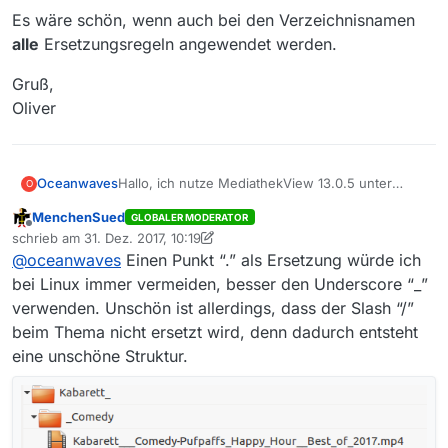
Es wäre schön, wenn auch bei den Verzeichnisnamen
alle
Ersetzungsregeln angewendet werden.
Gruß,
Oliver
Hallo, ich nutze MediathekView 13.0.5 unter
Oceanwaves
O
Linux. Heute habe ich von 3sat einige Dateien mit
MenchenSued
GLOBALER MODERATOR
dem Thema “Kabarett / Comedy”
Unter Einstellungen/Aufzeichnen und
Offline
schrieb am
31. Dez. 2017, 10:19
heruntergeladen. Und sie dann nur durch Zufall
Abspielen/Datei- und Pfadnamen ersetze ich " "
zuletzt editiert von MenchenSued
@
oceanwaves
Einen Punkt “.” als Ersetzung würde ich
wiedergefunden.
durch “.” und “/” durch “-”.
Das klappt aber nur bei den Dateinamen. Für die
von MV erstellten Pfade gelten die
bei Linux immer vermeiden, besser den Underscore “_”
Ersetzungsregeln leider nur zum Teil. Das
Das führt bei obigem Thema zu folgendem
verwenden. Unschön ist allerdings, dass der Slash “/”
Leerzeichen wird durch einen Punkt ersetzt. Der
Zielverzeichnis: “Kabarett./.Comedy”
beim Thema nicht ersetzt wird, denn dadurch entsteht
“/” leider nicht.
Als Dateiname erhalte ich dann wie erwartet
MV legt beim Download dann ein Verzeichnis
eine unschöne Struktur.
“Kabarett.-.Comedy-
“Kabarett.” an und darunter dann “.Comedy”.
Hazel.Brugger_.Hazel.Brugger.passiert-
Unter Unix ist eine mit einem “.” beginnende
Es wäre schön, wenn auch bei den
0466429262.mp4”.
Datei normalerweise versteckt. Das Verzeichnis
Verzeichnisnamen
alle
Ersetzungsregeln
“.Comedy” sieht man daher normalerweise nicht.
angewendet werden.
Gruß,
Oliver