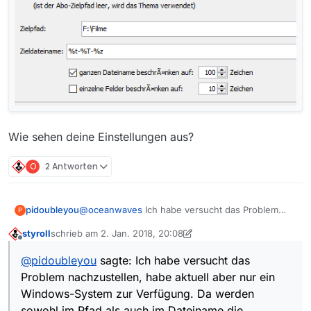
Wie sehen deine Einstellungen aus?
O
2 Antworten
@
oceanwaves
Ich habe versucht das Problem
pidoubleyou
P
nachzustellen, habe aktuell aber nur ein
styroll
schrieb am
2. Jan. 2018, 20:08
Windows-System zur Verfügung. Da werden
Ich verwende für das Set “Speichern” folgende
zuletzt editiert von styroll
1. Feb. 2018, 21:16
Offline
sowohl im Pfad als auch im Dateiname die
Einstellungen für das Speicherziel:
@
pidoubleyou
sagte: Ich habe versucht das
Ersetzungen durchgeführt.
Wie sehen deine Einstellungen aus?
Problem nachzustellen, habe aktuell aber nur ein
Windows-System zur Verfügung. Da werden
sowohl im Pfad als auch im Dateiname die