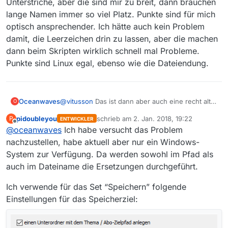
Unterstriche, aber die sind mir zu breit, dann brauchen
lange Namen immer so viel Platz. Punkte sind für mich
optisch ansprechender. Ich hätte auch kein Problem
damit, die Leerzeichen drin zu lassen, aber die machen
dann beim Skripten wirklich schnell mal Probleme.
Punkte sind Linux egal, ebenso wie die Dateiendung.
@
vitusson
Das ist dann aber auch eine recht alte
Oceanwaves
O
Version. Aber immerhin: dann hat die Ersetzung
pidoubleyou
schrieb am
2. Jan. 2018, 19:22
P
ENTWICKLER
von Zeichen im Thema ja mal funktioniert.
Für mich ein Bug, da nicht-konsistentes
zuletzt editiert von
Offline
@
oceanwaves
Ich habe versucht das Problem
Zumindest in 13.0.5 funktioniert’s anscheinend
Verhalten.
nur noch begrenzt. Leerzeichen werden ersetzt,
Und ob nun Punkte oder Unterstriche die
nachzustellen, habe aktuell aber nur ein Windows-
Schrägstriche (/) nicht. Die werden nur im
Leerzeichen im Dateinamen ersetzen, ist mir
System zur Verfügung. Da werden sowohl im Pfad als
Dateinamen ersetzt.
egal. Ich hatte früher Unterstriche, aber die sind
auch im Dateiname die Ersetzungen durchgeführt.
mir zu breit, dann brauchen lange Namen immer
so viel Platz. Punkte sind für mich optisch
Ich verwende für das Set “Speichern” folgende
ansprechender. Ich hätte auch kein Problem
Einstellungen für das Speicherziel:
damit, die Leerzeichen drin zu lassen, aber die
machen dann beim Skripten wirklich schnell mal
Probleme. Punkte sind Linux egal, ebenso wie
die Dateiendung.