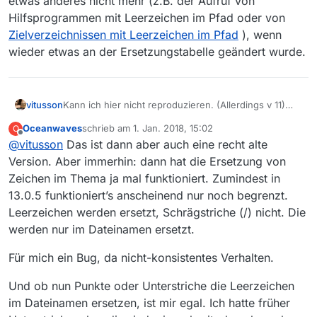
etwas anderes nicht mehr (z.B. der Aufruf von
Hilfsprogrammen mit Leerzeichen im Pfad oder von
Zielverzeichnissen mit Leerzeichen im Pfad
), wenn
wieder etwas an der Ersetzungstabelle geändert wurde.
vitusson
Kann ich hier nicht reproduzieren. (Allerdings v 11)
Ordern mit Namen “Kabarett._.Comedy” wird
Oceanwaves
schrieb am
1. Jan. 2018, 15:02
O
anstandslos angelegt.
zuletzt editiert von
Offline
@
vitusson
Das ist dann aber auch eine recht alte
was das Ersetzen von Leerzeichen mit Punkten
angeht stimme ich zu. Eher suuboptimale Idee.
Version. Aber immerhin: dann hat die Ersetzung von
Zeichen im Thema ja mal funktioniert. Zumindest in
13.0.5 funktioniert’s anscheinend nur noch begrenzt.
Leerzeichen werden ersetzt, Schrägstriche (/) nicht. Die
werden nur im Dateinamen ersetzt.
Für mich ein Bug, da nicht-konsistentes Verhalten.
Und ob nun Punkte oder Unterstriche die Leerzeichen
im Dateinamen ersetzen, ist mir egal. Ich hatte früher