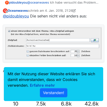
@
oceanwaves
Ich habe versucht das Problem
pidoubleyou
P
nachzustellen, habe aktuell aber nur ein
Oceanwaves
schrieb am
4. Jan. 2018, 21:26
O
Windows-System zur Verfügung. Da werden
Ich verwende für das Set “Speichern” folgende
zuletzt editiert von Oceanwaves
1. Apr. 2018, 22:28
Offline
@
pidoubleyou
Die sehen nicht viel anders aus:
sowohl im Pfad als auch im Dateiname die
Einstellungen für das Speicherziel:
Ersetzungen durchgeführt.
Wie sehen deine Einstellungen aus?
Allerdings hast du ein Zeichensatz-Problem ;-).
Mit der Nutzung dieser Website erklären Sie sich
damit einverstanden, dass wir Cookies
verwenden.
Erfahre mehr
Verstanden!
10
7.5k
6.8k
42.6k