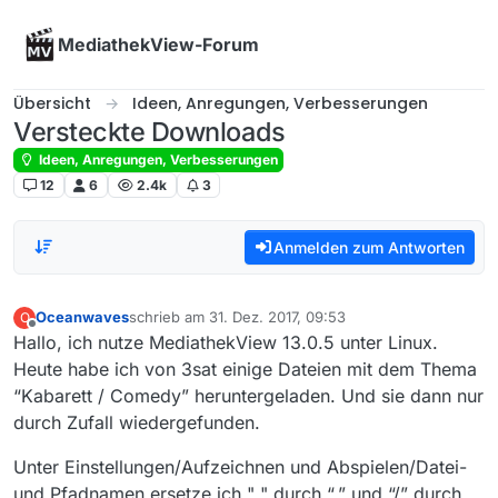
Skip to content
MediathekView-Forum
Übersicht
Ideen, Anregungen, Verbesserungen
Versteckte Downloads
Ideen, Anregungen, Verbesserungen
12
6
2.4k
3
Anmelden zum Antworten
Oceanwaves
schrieb am
31. Dez. 2017, 09:53
O
zuletzt editiert von
Offline
Hallo, ich nutze MediathekView 13.0.5 unter Linux.
Heute habe ich von 3sat einige Dateien mit dem Thema
“Kabarett / Comedy” heruntergeladen. Und sie dann nur
durch Zufall wiedergefunden.
Unter Einstellungen/Aufzeichnen und Abspielen/Datei-
und Pfadnamen ersetze ich " " durch “.” und “/” durch