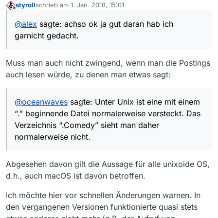
styroll
schrieb am
1. Jan. 2018, 15:01
zuletzt editiert von
Offline
@
alex
Das Problem betrifft nur Punkte am Anfang
@
alex
sagte: achso ok ja gut daran hab ich
eines Dateinamens unter Linux. Damit ist die Datei
achso ok ja gut daran hab ich garnicht gedacht.
“versteckt” und im File Manager normalerweise nicht
garnicht gedacht.
sichtbar.
Muss man auch nicht zwingend, wenn man die Postings
auch lesen würde, zu denen man etwas sagt:
@
oceanwaves
sagte: Unter Unix ist eine mit einem
“.” beginnende Datei normalerweise versteckt. Das
Verzeichnis “.Comedy” sieht man daher
normalerweise nicht.
Abgesehen davon gilt die Aussage für alle unixoide OS,
d.h., auch macOS ist davon betroffen.
Ich möchte hier vor schnellen Änderungen warnen. In
den vergangenen Versionen funktionierte quasi stets