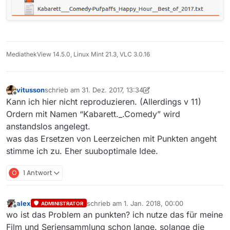
MediathekView 14.5.0, Linux Mint 21.3, VLC 3.0.16
vitusson
schrieb am
31. Dez. 2017, 13:34
zuletzt editiert von vitusson
Offline
Kann ich hier nicht reproduzieren. (Allerdings v 11)
Ordern mit Namen “Kabarett._.Comedy” wird
anstandslos angelegt.
was das Ersetzen von Leerzeichen mit Punkten angeht
stimme ich zu. Eher suuboptimale Idee.
O
1 Antwort
alex
schrieb am
1. Jan. 2018, 00:00
ADMINISTRATOR
zuletzt editiert von
Offline
wo ist das Problem an punkten? ich nutze das für meine
Film und Seriensammlung schon lange. solange die