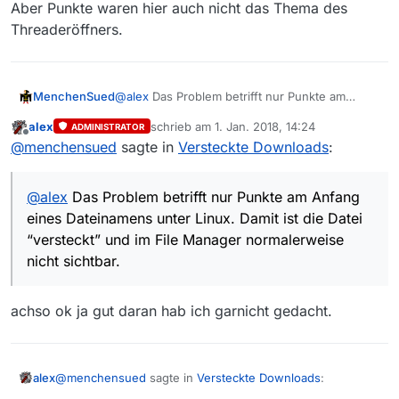
Aber Punkte waren hier auch nicht das Thema des
Threaderöffners.
MenchenSued
@
alex
Das Problem betrifft nur Punkte am
Anfang eines Dateinamens unter Linux. Damit
alex
schrieb am
1. Jan. 2018, 14:24
ADMINISTRATOR
ist die Datei “versteckt” und im File Manager
zuletzt editiert von
Offline
@
menchensued
sagte in
Versteckte Downloads
:
normalerweise nicht sichtbar.
@
alex
Das Problem betrifft nur Punkte am Anfang
eines Dateinamens unter Linux. Damit ist die Datei
“versteckt” und im File Manager normalerweise
nicht sichtbar.
achso ok ja gut daran hab ich garnicht gedacht.
@
menchensued
sagte in
Versteckte Downloads
:
alex