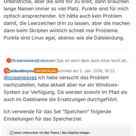
Unterstriche, aber die sind mir zu breit, dann brauchen
lange Namen immer so viel Platz. Punkte sind für mich
optisch ansprechender. Ich hätte auch kein Problem
damit, die Leerzeichen drin zu lassen, aber die machen
dann beim Skripten wirklich schnell mal Probleme.
Punkte sind Linux egal, ebenso wie die Dateiendung.
@
vitusson
Das ist dann aber auch eine recht alte
Oceanwaves
O
Version. Aber immerhin: dann hat die Ersetzung
pidoubleyou
schrieb am
2. Jan. 2018, 19:22
P
ENTWICKLER
von Zeichen im Thema ja mal funktioniert.
Für mich ein Bug, da nicht-konsistentes
zuletzt editiert von
Offline
@
oceanwaves
Ich habe versucht das Problem
Zumindest in 13.0.5 funktioniert’s anscheinend
Verhalten.
nur noch begrenzt. Leerzeichen werden ersetzt,
Und ob nun Punkte oder Unterstriche die
nachzustellen, habe aktuell aber nur ein Windows-
Schrägstriche (/) nicht. Die werden nur im
Leerzeichen im Dateinamen ersetzen, ist mir
System zur Verfügung. Da werden sowohl im Pfad als
Dateinamen ersetzt.
egal. Ich hatte früher Unterstriche, aber die sind
auch im Dateiname die Ersetzungen durchgeführt.
mir zu breit, dann brauchen lange Namen immer
so viel Platz. Punkte sind für mich optisch
Ich verwende für das Set “Speichern” folgende
ansprechender. Ich hätte auch kein Problem
Einstellungen für das Speicherziel:
damit, die Leerzeichen drin zu lassen, aber die
machen dann beim Skripten wirklich schnell mal
Probleme. Punkte sind Linux egal, ebenso wie
die Dateiendung.