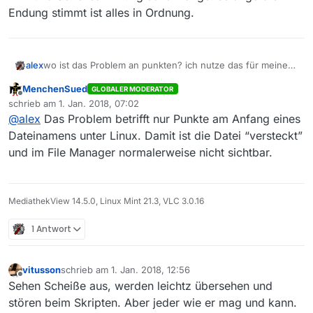
Endung stimmt ist alles in Ordnung.
alex
wo ist das Problem an punkten? ich nutze das für meine
Film und Seriensammlung schon lange. solange die
MenchenSued
GLOBALER MODERATOR
Endung stimmt ist alles in Ordnung.
Offline
schrieb am
1. Jan. 2018, 07:02
zuletzt editiert von
@
alex
Das Problem betrifft nur Punkte am Anfang eines
Dateinamens unter Linux. Damit ist die Datei “versteckt”
und im File Manager normalerweise nicht sichtbar.
MediathekView 14.5.0, Linux Mint 21.3, VLC 3.0.16
1 Antwort
vitusson
schrieb am
1. Jan. 2018, 12:56
zuletzt editiert von
Offline
Sehen Scheiße aus, werden leichtz übersehen und
stören beim Skripten. Aber jeder wie er mag und kann.