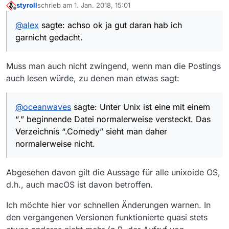
styroll
schrieb am
1. Jan. 2018, 15:01
zuletzt editiert von
Offline
@
alex
Das Problem betrifft nur Punkte am Anfang
@
alex
sagte: achso ok ja gut daran hab ich
eines Dateinamens unter Linux. Damit ist die Datei
achso ok ja gut daran hab ich garnicht gedacht.
“versteckt” und im File Manager normalerweise nicht
garnicht gedacht.
sichtbar.
Muss man auch nicht zwingend, wenn man die Postings
auch lesen würde, zu denen man etwas sagt:
@
oceanwaves
sagte: Unter Unix ist eine mit einem
“.” beginnende Datei normalerweise versteckt. Das
Verzeichnis “.Comedy” sieht man daher
normalerweise nicht.
Abgesehen davon gilt die Aussage für alle unixoide OS,
d.h., auch macOS ist davon betroffen.
Ich möchte hier vor schnellen Änderungen warnen. In
den vergangenen Versionen funktionierte quasi stets