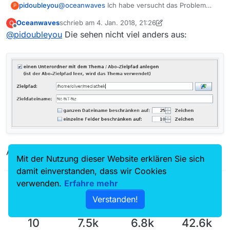
@
oceanwaves
Ich habe versucht das Problem
pidoubleyou
P
nachzustellen, habe aktuell aber nur ein
Oceanwaves
schrieb am
4. Jan. 2018, 21:26
O
Windows-System zur Verfügung. Da werden
Ich verwende für das Set “Speichern” folgende
zuletzt editiert von Oceanwaves
1. Apr. 2018, 22:28
Offline
@
pidoubleyou
Die sehen nicht viel anders aus:
sowohl im Pfad als auch im Dateiname die
Einstellungen für das Speicherziel:
Ersetzungen durchgeführt.
Wie sehen deine Einstellungen aus?
Allerdings hast du ein Zeichensatz-Problem ;-).
Mit der Nutzung dieser Website erklären Sie sich
damit einverstanden, dass wir Cookies
verwenden.
Erfahre mehr
Verstanden!
10
7.5k
6.8k
42.6k