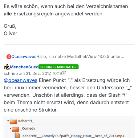
Es wäre schön, wenn auch bei den Verzeichnisnamen
alle
Ersetzungsregeln angewendet werden.
Gruß,
Oliver
Hallo, ich nutze MediathekView 13.0.5 unter
Oceanwaves
O
Linux. Heute habe ich von 3sat einige Dateien mit
MenchenSued
GLOBALER MODERATOR
dem Thema “Kabarett / Comedy”
Unter Einstellungen/Aufzeichnen und
Offline
schrieb am
31. Dez. 2017, 10:19
heruntergeladen. Und sie dann nur durch Zufall
Abspielen/Datei- und Pfadnamen ersetze ich " "
zuletzt editiert von MenchenSued
@
oceanwaves
Einen Punkt “.” als Ersetzung würde ich
wiedergefunden.
durch “.” und “/” durch “-”.
Das klappt aber nur bei den Dateinamen. Für die
von MV erstellten Pfade gelten die
bei Linux immer vermeiden, besser den Underscore “_”
Ersetzungsregeln leider nur zum Teil. Das
Das führt bei obigem Thema zu folgendem
verwenden. Unschön ist allerdings, dass der Slash “/”
Leerzeichen wird durch einen Punkt ersetzt. Der
Zielverzeichnis: “Kabarett./.Comedy”
beim Thema nicht ersetzt wird, denn dadurch entsteht
“/” leider nicht.
Als Dateiname erhalte ich dann wie erwartet
MV legt beim Download dann ein Verzeichnis
eine unschöne Struktur.
“Kabarett.-.Comedy-
“Kabarett.” an und darunter dann “.Comedy”.
Hazel.Brugger_.Hazel.Brugger.passiert-
Unter Unix ist eine mit einem “.” beginnende
Es wäre schön, wenn auch bei den
0466429262.mp4”.
Datei normalerweise versteckt. Das Verzeichnis
Verzeichnisnamen
alle
Ersetzungsregeln
“.Comedy” sieht man daher normalerweise nicht.
angewendet werden.
Gruß,
Oliver