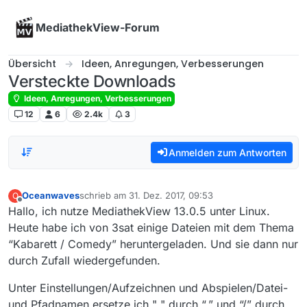
Skip to content
MediathekView-Forum
Übersicht
Ideen, Anregungen, Verbesserungen
Versteckte Downloads
Ideen, Anregungen, Verbesserungen
12
6
2.4k
3
Anmelden zum Antworten
Oceanwaves
schrieb am
31. Dez. 2017, 09:53
O
zuletzt editiert von
Offline
Hallo, ich nutze MediathekView 13.0.5 unter Linux.
Heute habe ich von 3sat einige Dateien mit dem Thema
“Kabarett / Comedy” heruntergeladen. Und sie dann nur
durch Zufall wiedergefunden.
Unter Einstellungen/Aufzeichnen und Abspielen/Datei-
und Pfadnamen ersetze ich " " durch “.” und “/” durch