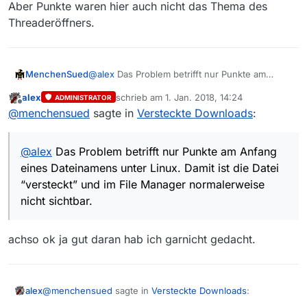
Aber Punkte waren hier auch nicht das Thema des
Threaderöffners.
MenchenSued
@
alex
Das Problem betrifft nur Punkte am
Anfang eines Dateinamens unter Linux. Damit
alex
schrieb am
1. Jan. 2018, 14:24
ADMINISTRATOR
ist die Datei “versteckt” und im File Manager
zuletzt editiert von
Offline
@
menchensued
sagte in
Versteckte Downloads
:
normalerweise nicht sichtbar.
@
alex
Das Problem betrifft nur Punkte am Anfang
eines Dateinamens unter Linux. Damit ist die Datei
“versteckt” und im File Manager normalerweise
nicht sichtbar.
achso ok ja gut daran hab ich garnicht gedacht.
@
menchensued
sagte in
Versteckte Downloads
:
alex