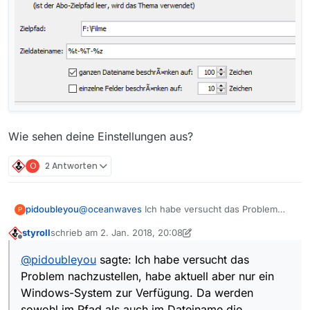
Wie sehen deine Einstellungen aus?
O
2 Antworten
@
oceanwaves
Ich habe versucht das Problem
pidoubleyou
P
nachzustellen, habe aktuell aber nur ein
styroll
schrieb am
2. Jan. 2018, 20:08
Windows-System zur Verfügung. Da werden
Ich verwende für das Set “Speichern” folgende
zuletzt editiert von styroll
1. Feb. 2018, 21:16
Offline
sowohl im Pfad als auch im Dateiname die
Einstellungen für das Speicherziel:
@
pidoubleyou
sagte: Ich habe versucht das
Ersetzungen durchgeführt.
Wie sehen deine Einstellungen aus?
Problem nachzustellen, habe aktuell aber nur ein
Windows-System zur Verfügung. Da werden
sowohl im Pfad als auch im Dateiname die