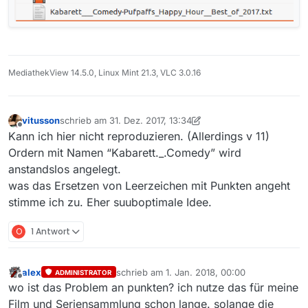
MediathekView 14.5.0, Linux Mint 21.3, VLC 3.0.16
vitusson
schrieb am
31. Dez. 2017, 13:34
zuletzt editiert von vitusson
Offline
Kann ich hier nicht reproduzieren. (Allerdings v 11)
Ordern mit Namen “Kabarett._.Comedy” wird
anstandslos angelegt.
was das Ersetzen von Leerzeichen mit Punkten angeht
stimme ich zu. Eher suuboptimale Idee.
O
1 Antwort
alex
schrieb am
1. Jan. 2018, 00:00
ADMINISTRATOR
zuletzt editiert von
Offline
wo ist das Problem an punkten? ich nutze das für meine
Film und Seriensammlung schon lange. solange die