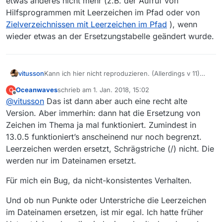
etwas anderes nicht mehr (z.B. der Aufruf von
Hilfsprogrammen mit Leerzeichen im Pfad oder von
Zielverzeichnissen mit Leerzeichen im Pfad
), wenn
wieder etwas an der Ersetzungstabelle geändert wurde.
vitusson
Kann ich hier nicht reproduzieren. (Allerdings v 11)
Ordern mit Namen “Kabarett._.Comedy” wird
Oceanwaves
schrieb am
1. Jan. 2018, 15:02
O
anstandslos angelegt.
zuletzt editiert von
Offline
@
vitusson
Das ist dann aber auch eine recht alte
was das Ersetzen von Leerzeichen mit Punkten
angeht stimme ich zu. Eher suuboptimale Idee.
Version. Aber immerhin: dann hat die Ersetzung von
Zeichen im Thema ja mal funktioniert. Zumindest in
13.0.5 funktioniert’s anscheinend nur noch begrenzt.
Leerzeichen werden ersetzt, Schrägstriche (/) nicht. Die
werden nur im Dateinamen ersetzt.
Für mich ein Bug, da nicht-konsistentes Verhalten.
Und ob nun Punkte oder Unterstriche die Leerzeichen
im Dateinamen ersetzen, ist mir egal. Ich hatte früher