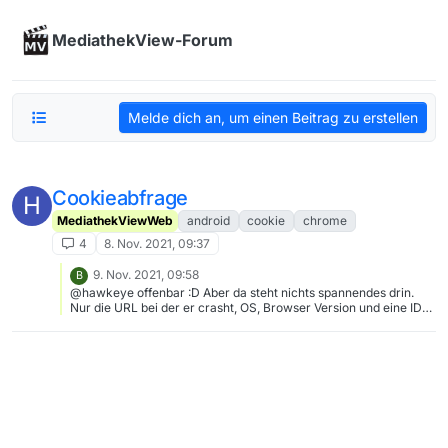
Skip to content
MediathekView-Forum
Melde dich an, um einen Beitrag zu erstellen
Cookieabfrage
H
MediathekViewWeb
android
cookie
chrome
4
8. Nov. 2021, 09:37
9. Nov. 2021, 09:58
B
@hawkeye offenbar :D Aber da steht nichts spannendes drin.
Nur die URL bei der er crasht, OS, Browser Version und eine ID
eines Crash Reports (von chrome://crashes).