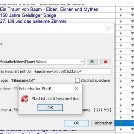
 verkonfiguriert?
adnamen -> Eigene Einstellungen
cht beschreibbar” kommt, egal welchen Pfad ich auswähle, z. B. neuer 
Vorgabe für den Pfad?