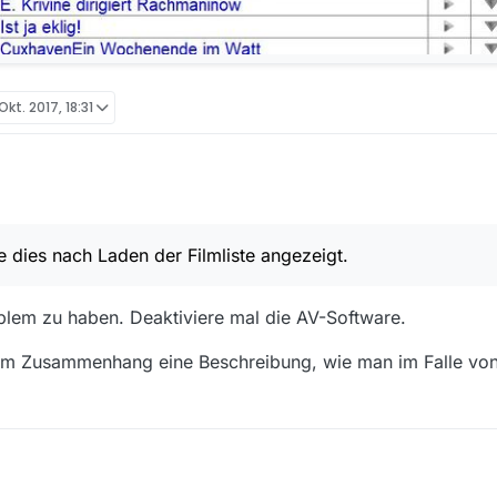
 Okt. 2017, 18:31
onfiguriert.
r ohne Unterstriche dargestellt.
dies nach Laden der Filmliste angezeigt.
oblem zu haben. Deaktiviere mal die AV-Software.
esem Zusammenhang eine Beschreibung, wie man im Falle v