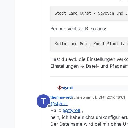
Bei mir sieht’s z.B. so aus:
Hast du evtl. die Einstellungen verko
Einstellungen -> Datei- und Pfadnam
styroll
@
thomas-red
sagte: egal w
thomas-red
schrieb am
31. Okt. 2017, 18:01
T
zuletzt editiert von
@
styroll
Was zeigt, dass es möglicherwe
Offline
Hallo
@
styroll
,
bei dir die Slashes (“/”) nicht e
nein, ich habe nichts umkonfiguriert
Der Dateiname wird bei mir ohne Unt
Bei mir sieht’s z.B. so aus: