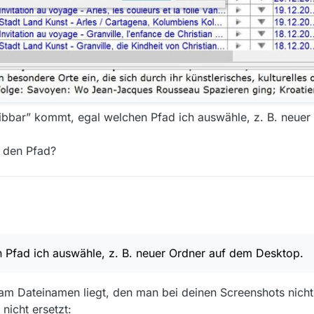
eibbar” kommt, egal welchen Pfad ich auswähle, z. B. neue
 den Pfad?
diesen Dingen, bitte um Entschuldigung.
1
 Pfad ich auswähle, z. B. neuer Ordner auf dem Desktop.
.0.1
m Dateinamen liegt, den man bei deinen Screenshots nicht v
 nicht ersetzt: