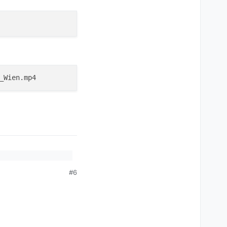
#6
dig sieht. Evtl. werden