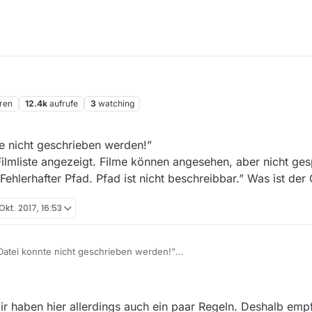
ren
12.4k
aufrufe
3
watching
te nicht geschrieben werden!”
lmliste angezeigt. Filme können angesehen, aber nicht ges
hlerhafter Pfad. Pfad ist nicht beschreibbar.” Was ist der
 Okt. 2017, 16:53
Datei konnte nicht geschrieben werden!”
den der Filmliste angezeigt. Filme können angesehen, aber nicht gesp
ng “Fehlerhafter Pfad. Pfad ist nicht beschreibbar.” Was ist der Grund
 haben hier allerdings auch ein paar Regeln. Deshalb empf