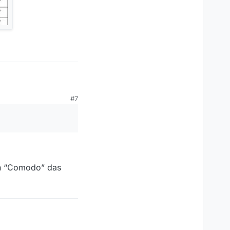
#7
on “Comodo” das