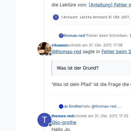
die Lektüre von:
[Anleitung] Fehler
T
1 Antwort
Letzte Antwort
31. Okt. 2017,
thomas-red
“Fehler beim Schreiben. 
T
Ich bekomme dies nach La
vitusson
schrieb am
31. Okt. 2017, 17:08
Download kommt die Meldu
zuletzt editiert von
@
thomas-red
sagte in
Fehler beim 
Offline
Was ist der Grund?
‘Was ist dein Pfad’ ist die Frage die d
Jo Grothe
Hallo
@
thomas-red
,
ersteinmal willkommen im F
thomas-red
schrieb am
31. Okt. 2017, 17:25
T
Lektüre von:
[Anleitung] F
zuletzt editiert von
@
jo-grothe
Offline
Hallo Jo,