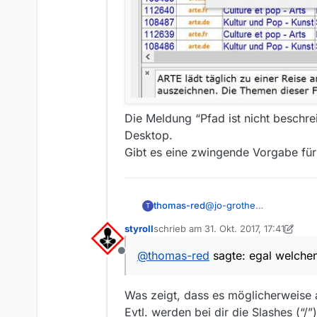
Die Meldung “Pfad ist nicht beschr
Desktop.
Gibt es eine zwingende Vorgabe für
thomas-red
@
jo-grothe
T
Hallo Jo,
styroll
schrieb am
31. Okt. 2017, 17:41
ich bin nicht so firm in 
zuletzt editiert von styroll
Java Version 8 Update 15
@
thomas-red
sagte: egal welchen
Offline
Windows 10 Pro 64-bit
MediathekView Version 13
Was zeigt, dass es möglicherweise a
Evtl. werden bei dir die Slashes (“/”)