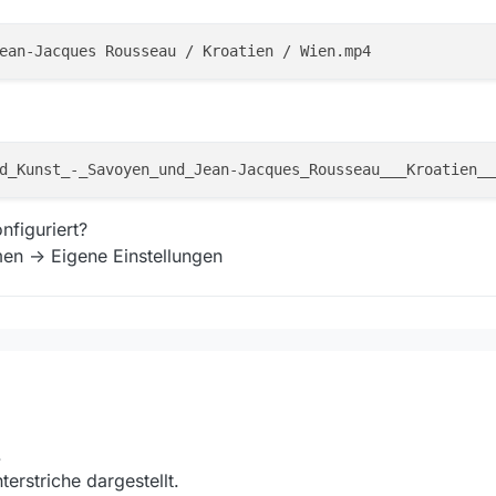
nfiguriert?
en -> Eigene Einstellungen
elchen Pfad ich auswähle, z. B. neuer Ordner auf dem Desktop.
ise am Dateinamen liegt, den man bei deinen Screenshots nicht vollstän
rsetzt:
.
erstriche dargestellt.