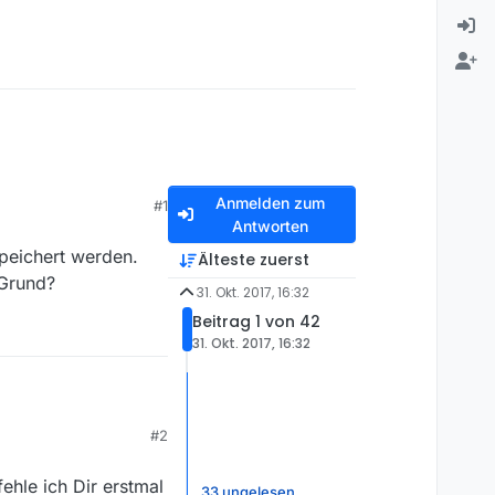
Anmelden zum
#1
Antworten
peichert werden.
Älteste zuerst
 Grund?
31. Okt. 2017, 16:32
Beitrag 1 von 42
31. Okt. 2017, 16:32
eichert werden. Bei
#2
?
ehle ich Dir erstmal
33 ungelesen