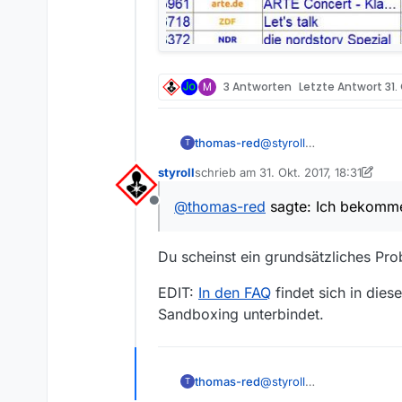
M
3 Antworten
Letzte Antwort
31.
thomas-red
@
styroll
T
Hallo
@
styroll
,
styroll
schrieb am
31. Okt. 2017, 18:31
nein, ich habe nichts umk
zuletzt editiert von styroll
Der Dateiname wird bei mi
@
thomas-red
sagte: Ich bekomme 
Offline
Du scheinst ein grundsätzliches Pr
EDIT:
In den FAQ
findet sich in di
Sandboxing unterbindet.
thomas-red
@
styroll
T
Hallo
@
styroll
,