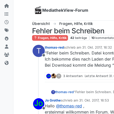
Skip to content
MediathekView-Forum
Übersicht
Fragen, Hilfe, Kritik
Fehler beim Schreiben
Fragen, Hilfe, Kritik
42
beiträge
10
kommentato
thomas-red
schrieb am
31. Okt. 2017, 16:32
T
zuletzt editiert von
“Fehler beim Schreiben. Datei konn
Offline
Ich bekomme dies nach Laden der Fi
Bei Download kommt die Meldung “Fe
?
3 Antworten
Letzte Antwort
31.
thomas-red
“Fehler beim Schreiben. 
T
Ich bekomme dies nach La
Jo Grothe
schrieb am
31. Okt. 2017, 16:53
Download kommt die Meldu
zuletzt editiert von
Hallo
@
thomas-red
,
Offline
ersteinmal willkommen im Forum. Wir