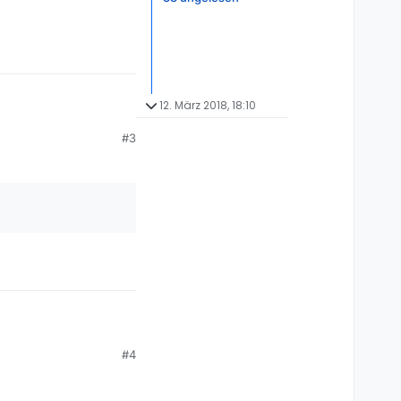
12. März 2018, 18:10
eichert werden. Bei
#3
?
ich Dir erstmal die
#4