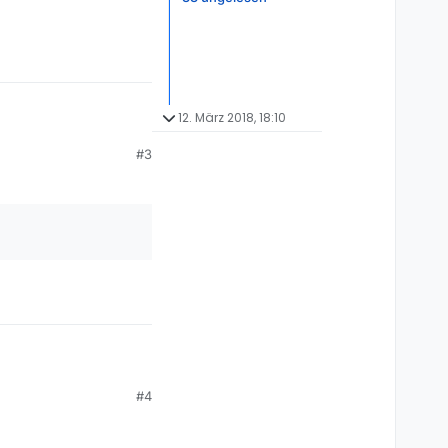
12. März 2018, 18:10
eichert werden. Bei
#3
?
ich Dir erstmal die
#4