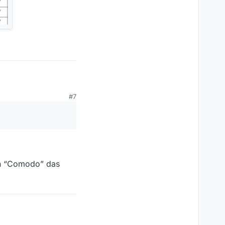
#7
on “Comodo” das