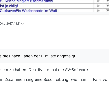
 Okt. 2017, 18:31
onfiguriert.
r ohne Unterstriche dargestellt.
dies nach Laden der Filmliste angezeigt.
oblem zu haben. Deaktiviere mal die AV-Software.
esem Zusammenhang eine Beschreibung, wie man im Falle v