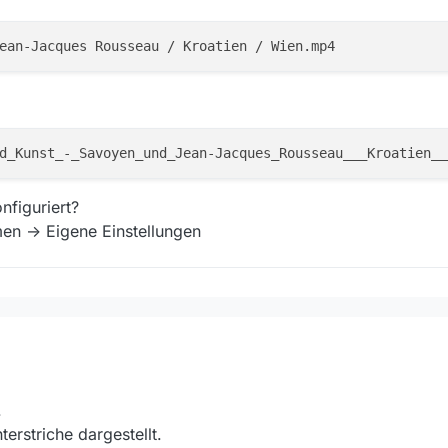
nfiguriert?
en -> Eigene Einstellungen
elchen Pfad ich auswähle, z. B. neuer Ordner auf dem Desktop.
ise am Dateinamen liegt, den man bei deinen Screenshots nicht vollstän
rsetzt:
.
erstriche dargestellt.