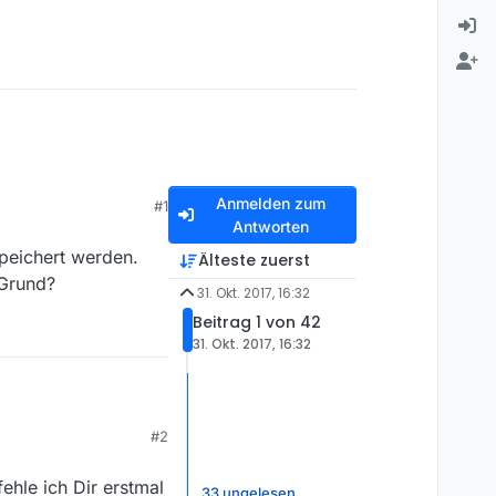
Anmelden zum
#1
Antworten
peichert werden.
Älteste zuerst
 Grund?
31. Okt. 2017, 16:32
Beitrag 1 von 42
31. Okt. 2017, 16:32
eichert werden. Bei
#2
?
ehle ich Dir erstmal
33 ungelesen