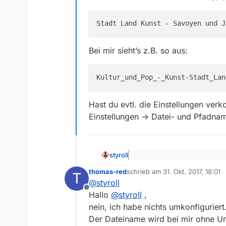
Bei mir sieht’s z.B. so aus:
Hast du evtl. die Einstellungen verko
Einstellungen -> Datei- und Pfadnam
styroll
@
thomas-red
sagte: egal w
thomas-red
schrieb am
31. Okt. 2017, 18:01
T
zuletzt editiert von
@
styroll
Was zeigt, dass es möglicherwe
Offline
Hallo
@
styroll
,
bei dir die Slashes (“/”) nicht e
nein, ich habe nichts umkonfiguriert
Der Dateiname wird bei mir ohne Unt
Bei mir sieht’s z.B. so aus: