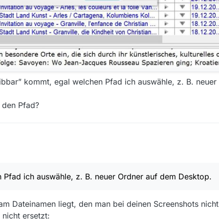
eibbar” kommt, egal welchen Pfad ich auswähle, z. B. neue
 den Pfad?
diesen Dingen, bitte um Entschuldigung.
1
 Pfad ich auswähle, z. B. neuer Ordner auf dem Desktop.
.0.1
m Dateinamen liegt, den man bei deinen Screenshots nicht v
 nicht ersetzt: