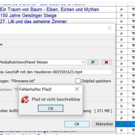
 verkonfiguriert?
adnamen -> Eigene Einstellungen
cht beschreibbar” kommt, egal welchen Pfad ich auswähle, z. B. neuer 
Vorgabe für den Pfad?