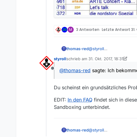
M
3 Antworten
Letzte Antwort
31.
thomas-red
@
styroll
T
Hallo
@
styroll
,
styroll
schrieb am
31. Okt. 2017, 18:31
nein, ich habe nichts umk
zuletzt editiert von styroll
Der Dateiname wird bei mi
@
thomas-red
sagte: Ich bekomme 
Offline
Du scheinst ein grundsätzliches Pr
EDIT:
In den FAQ
findet sich in di
Sandboxing unterbindet.
thomas-red
@
styroll
T
Hallo
@
styroll
,