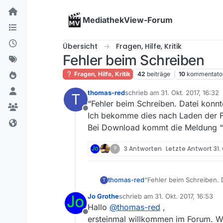
Skip to content
MediathekView-Forum
Übersicht
Fragen, Hilfe, Kritik
Fehler beim Schreiben
Fragen, Hilfe, Kritik
42
beiträge
10
kommentato
thomas-red
schrieb am
31. Okt. 2017, 16:32
T
zuletzt editiert von
“Fehler beim Schreiben. Datei konn
Offline
Ich bekomme dies nach Laden der Fi
Bei Download kommt die Meldung “Fe
?
3 Antworten
Letzte Antwort
31.
thomas-red
“Fehler beim Schreiben. 
T
Ich bekomme dies nach La
Jo Grothe
schrieb am
31. Okt. 2017, 16:53
Download kommt die Meldu
zuletzt editiert von
Hallo
@
thomas-red
,
Offline
ersteinmal willkommen im Forum. Wir