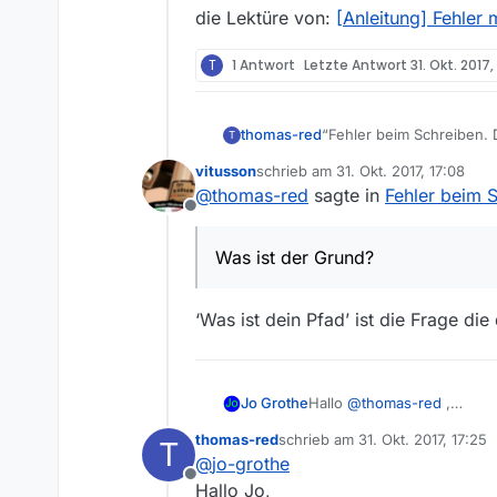
die Lektüre von:
[Anleitung] Fehler
T
1 Antwort
Letzte Antwort
31. Okt. 2017,
thomas-red
“Fehler beim Schreiben. 
T
Ich bekomme dies nach La
vitusson
schrieb am
31. Okt. 2017, 17:08
Download kommt die Meldu
zuletzt editiert von
@
thomas-red
sagte in
Fehler beim 
Offline
Was ist der Grund?
‘Was ist dein Pfad’ ist die Frage die d
Jo Grothe
Hallo
@
thomas-red
,
ersteinmal willkommen im F
thomas-red
schrieb am
31. Okt. 2017, 17:25
T
Lektüre von:
[Anleitung] F
zuletzt editiert von
@
jo-grothe
Offline
Hallo Jo,