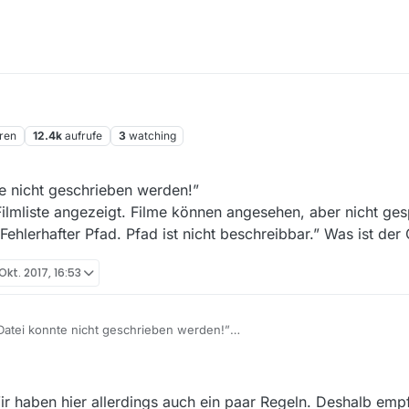
ren
12.4k
aufrufe
3
watching
te nicht geschrieben werden!”
lmliste angezeigt. Filme können angesehen, aber nicht ges
hlerhafter Pfad. Pfad ist nicht beschreibbar.” Was ist der
 Okt. 2017, 16:53
Datei konnte nicht geschrieben werden!”
den der Filmliste angezeigt. Filme können angesehen, aber nicht gesp
ng “Fehlerhafter Pfad. Pfad ist nicht beschreibbar.” Was ist der Grund
 haben hier allerdings auch ein paar Regeln. Deshalb empf