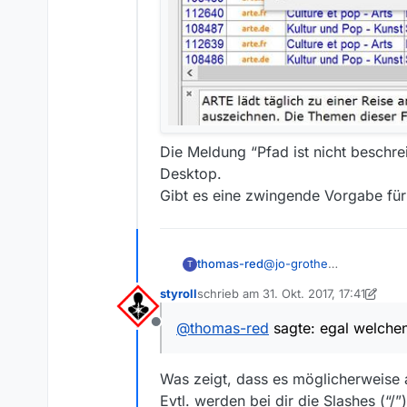
Die Meldung “Pfad ist nicht beschr
Desktop.
Gibt es eine zwingende Vorgabe für
thomas-red
@
jo-grothe
T
Hallo Jo,
styroll
schrieb am
31. Okt. 2017, 17:41
ich bin nicht so firm in 
zuletzt editiert von styroll
Java Version 8 Update 15
@
thomas-red
sagte: egal welchen
Offline
Windows 10 Pro 64-bit
MediathekView Version 13
Was zeigt, dass es möglicherweise a
Evtl. werden bei dir die Slashes (“/”)