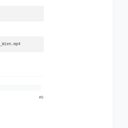
#6
dig sieht. Evtl. werden