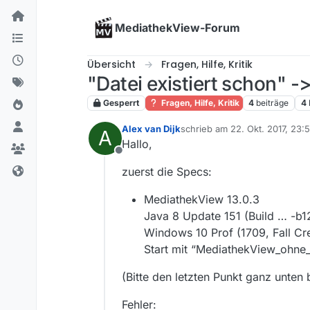
Skip to content
MediathekView-Forum
Übersicht
Fragen, Hilfe, Kritik
"Datei existiert schon" 
Gesperrt
Fragen, Hilfe, Kritik
4
beiträge
4
Alex van Dijk
schrieb am
22. Okt. 2017, 23:
A
zuletzt editiert von
Hallo,
Offline
zuerst die Specs:
MediathekView 13.0.3
Java 8 Update 151 (Build … -b1
Windows 10 Prof (1709, Fall Cr
Start mit “MediathekView_ohne
(Bitte den letzten Punkt ganz unten
Fehler: