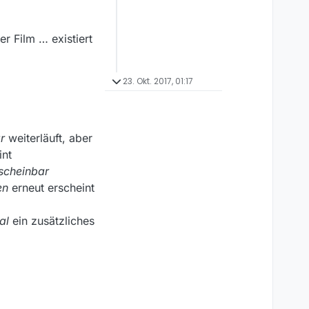
r Film … existiert
23. Okt. 2017, 01:17
r
weiterläuft, aber
int
scheinbar
en
erneut erscheint
al
ein zusätzliches