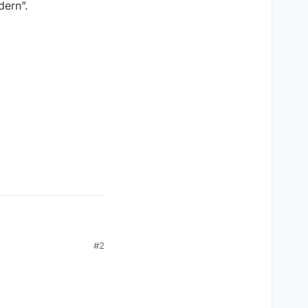
dern”.
#2
e, danke!)