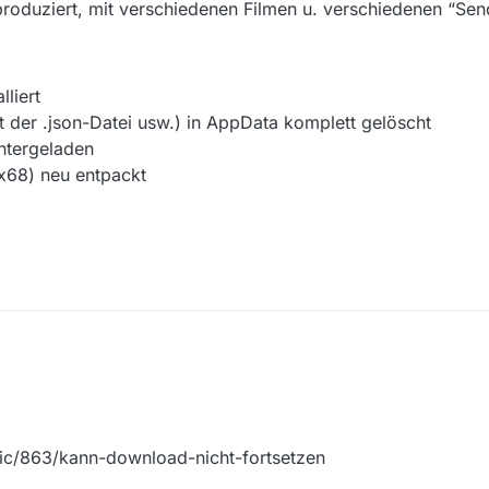
eproduziert, mit verschiedenen Filmen u. verschiedenen “Sen
liert
 der .json-Datei usw.) in AppData komplett gelöscht
ntergeladen
x68) neu entpackt
0.3
pic/863/kann-download-nicht-fortsetzen
t ganz unten beachten, was ich bereits zur Fehlerbehebung versucht hab
Build … -b12)
709, Fall Creators Update)