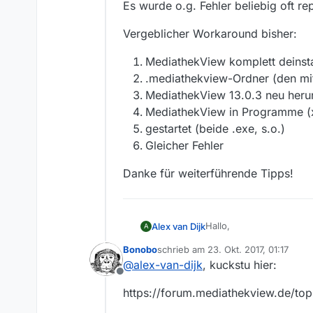
Es wurde o.g. Fehler beliebig oft r
Vergeblicher Workaround bisher:
MediathekView komplett deinstal
.mediathekview-Ordner (den mit
MediathekView 13.0.3 neu heru
MediathekView in Programme (
gestartet (beide .exe, s.o.)
Gleicher Fehler
Danke für weiterführende Tipps!
Hallo,
Alex van Dijk
A
Bonobo
schrieb am
23. Okt. 2017, 01:17
zuerst die Specs:
zuletzt editiert von
@
alex-van-dijk
, kuckstu hier:
Offline
MediathekView 13.
https://forum.mediathekview.de/to
(Bitte den letzten Punk
Java 8 Update 151 (
Windows 10 Prof (1