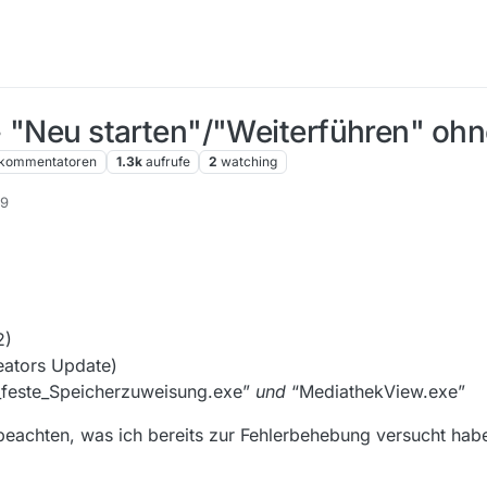
-> "Neu starten"/"Weiterführen" ohn
kommentatoren
1.3k
aufrufe
2
watching
59
2)
eators Update)
_feste_Speicherzuweisung.exe”
und
“MediathekView.exe”
 beachten, was ich bereits zur Fehlerbehebung versucht hab