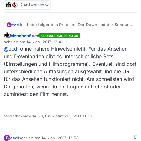
2 Antworten
Ich habe folgendes Problem: Der Download der Sendung
ecdl
E
von ZDF funktioniert, aber das Abspielen des Filmes
MenchenSued
GLOBALER MODERATOR
durch Anklicken des Startbuttons funktioniert nicht.
Kann mir bitte jemand helfen! DANKE
Offline
schrieb am
14. Jan. 2017, 13:41
Sobald ich auf den Button klicke, erschient kurz das VLC
zuletzt editiert von
@
ecdl
ohne nähere Hinweise nicht. Für das Ansehen
“Dreieck” und verschwindet sofort wieder.
und Downloaden gibt es unterschiedliche Sets
(Einstellungen und Hilfsprogramme). Eventuell sind dort
unterschiedliche Auflösungen ausgewählt und die URL
für das Ansehen funktioniert nicht. Am schnellsten wird
Dir geholfen, wenn Du ein Logfile mitlieferst oder
zumindest den Film nennst.
MediathekView 14.5.0, Linux Mint 21.3, VLC 3.0.16
ecdl
schrieb am
14. Jan. 2017, 13:53
E
zuletzt editiert von