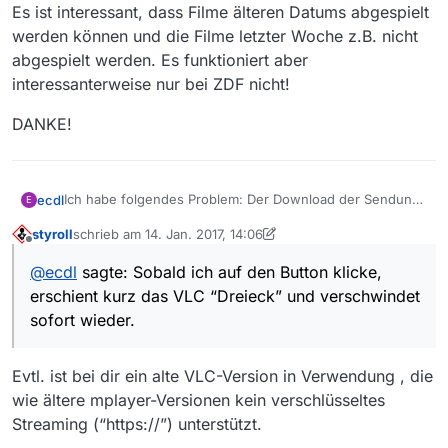
Offline
Es ist interessant, dass Filme älteren Datums abgespielt
werden können und die Filme letzter Woche z.B. nicht
abgespielt werden. Es funktioniert aber
interessanterweise nur bei ZDF nicht!
DANKE!
Ich habe folgendes Problem: Der Download der Sendung
ecdl
E
von ZDF funktioniert, aber das Abspielen des Filmes
styroll
schrieb am
14. Jan. 2017, 14:06
durch Anklicken des Startbuttons funktioniert nicht.
Kann mir bitte jemand helfen! DANKE
zuletzt editiert von styroll
Offline
Sobald ich auf den Button klicke, erschient kurz das VLC
@
ecdl
sagte: Sobald ich auf den Button klicke,
“Dreieck” und verschwindet sofort wieder.
erschient kurz das VLC “Dreieck” und verschwindet
sofort wieder.
Evtl. ist bei dir ein alte VLC-Version in Verwendung , die
wie ältere mplayer-Versionen kein verschlüsseltes
Streaming (“https://”) unterstützt.