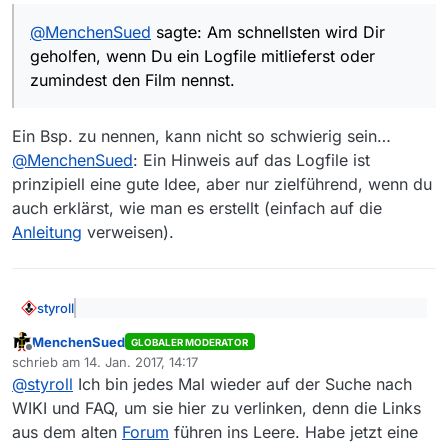
@
MenchenSued
sagte: Am schnellsten wird Dir
geholfen, wenn Du ein Logfile mitlieferst oder
zumindest den Film nennst.
Ein Bsp. zu nennen, kann nicht so schwierig sein…
@
MenchenSued
: Ein Hinweis auf das Logfile ist
prinzipiell eine gute Idee, aber nur zielführend, wenn du
auch erklärst, wie man es erstellt (einfach auf die
Anleitung
verweisen).
styroll
@
ecdl
sagte: Sobald ich auf den Button klicke,
MenchenSued
erschient kurz das VLC “Dreieck” und
GLOBALER MODERATOR
Offline
Evtl. ist bei dir ein alte VLC-Version in Verwendung , die
verschwindet sofort wieder.
schrieb am
14. Jan. 2017, 14:17
zuletzt editiert von
wie ältere mplayer-Versionen kein verschlüsseltes
@
styroll
Ich bin jedes Mal wieder auf der Suche nach
Streaming (“https://”) unterstützt.
WIKI und FAQ, um sie hier zu verlinken, denn die Links
@
MenchenSued
sagte: Am schnellsten wird Dir
aus dem alten
Forum
führen ins Leere. Habe jetzt eine
geholfen, wenn Du ein Logfile mitlieferst oder
Ein Bsp. zu nennen, kann nicht so schwierig sein…