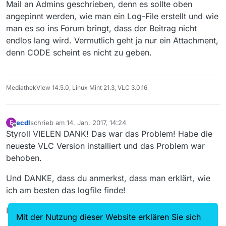
zumindest den Film nennst.
Mail an Admins geschrieben, denn es sollte oben
@
MenchenSued
: Ein Hinweis auf das Logfile ist
angepinnt werden, wie man ein Log-File erstellt und wie
prinzipiell eine gute Idee, aber nur zielführend, wenn du
man es so ins Forum bringt, dass der Beitrag nicht
auch erklärst, wie man es erstellt (einfach auf die
Anleitung
verweisen).
endlos lang wird. Vermutlich geht ja nur ein Attachment,
denn CODE scheint es nicht zu geben.
MediathekView 14.5.0, Linux Mint 21.3, VLC 3.0.16
ecdl
schrieb am
14. Jan. 2017, 14:24
E
zuletzt editiert von
Offline
Styroll VIELEN DANK! Das war das Problem! Habe die
neueste VLC Version installiert und das Problem war
behoben.
Und DANKE, dass du anmerkst, dass man erklärt, wie
ich am besten das logfile finde!
Liebe Grüße
Mit der Nutzung dieser Website erklären Sie sich