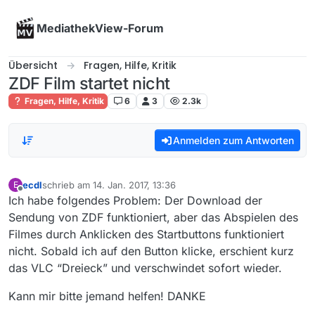
Skip to content
MediathekView-Forum
Übersicht
Fragen, Hilfe, Kritik
ZDF Film startet nicht
Fragen, Hilfe, Kritik
6
3
2.3k
Anmelden zum Antworten
ecdl
schrieb am
14. Jan. 2017, 13:36
E
zuletzt editiert von
Offline
Ich habe folgendes Problem: Der Download der
Sendung von ZDF funktioniert, aber das Abspielen des
Filmes durch Anklicken des Startbuttons funktioniert
nicht. Sobald ich auf den Button klicke, erschient kurz
das VLC “Dreieck” und verschwindet sofort wieder.
Kann mir bitte jemand helfen! DANKE