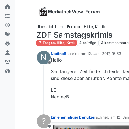
Skip to content
MediathekView-Forum
Übersicht
Fragen, Hilfe, Kritik
ZDF Samstagskrimis
Fragen, Hilfe, Kritik
3
beiträge
3
kommentatore
NadineB
schrieb am
12. Jan. 2017, 15:53
N
zuletzt editiert von
Hallo
Offline
Seit längerer Zeit finde ich leide
sind diese aber abrufbar. Könnte m
LG
NadineB
Ein ehemaliger Benutzer
schrieb am
12. Jan
?
zuletzt editiert v