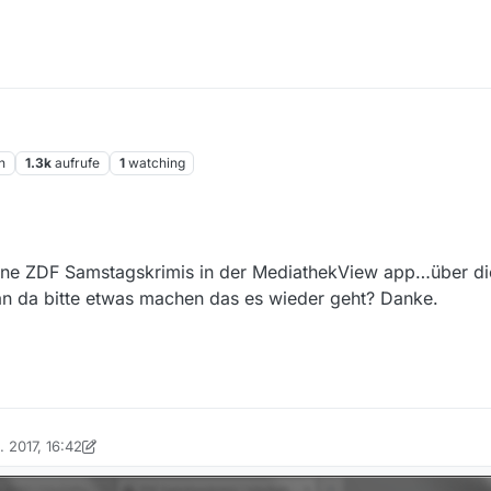
n
1.3k
aufrufe
1
watching
r keine ZDF Samstagskrimis in der MediathekView app…über d
an da bitte etwas machen das es wieder geht? Danke.
. 2017, 16:42
on Ein ehemaliger Benutzer
1. Dez. 2017, 18:08