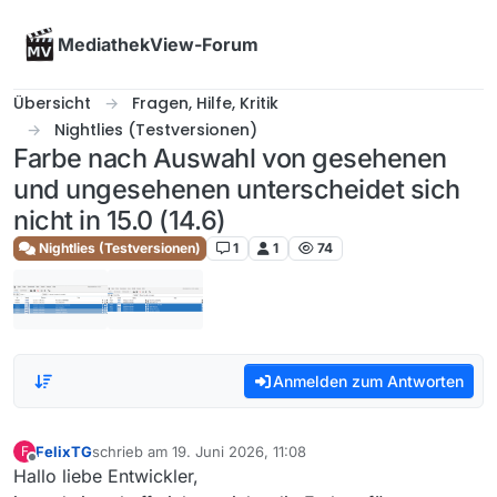
Skip to content
MediathekView-Forum
Übersicht
Fragen, Hilfe, Kritik
Nightlies (Testversionen)
Farbe nach Auswahl von gesehenen
und ungesehenen unterscheidet sich
nicht in 15.0 (14.6)
Nightlies (Testversionen)
1
1
74
Anmelden zum Antworten
FelixTG
schrieb am
19. Juni 2026, 11:08
F
zuletzt editiert von
Offline
Hallo liebe Entwickler,