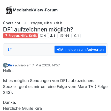
Skip to content
MediathekView-Forum
Übersicht
Fragen, Hilfe, Kritik
DF1 aufzeichnen möglich?
Fragen, Hilfe, Kritik
4
3
166
1
Anmelden zum Antworten
Kira
schrieb am
7. Mai 2026, 14:57
K
zuletzt editiert von
Offline
Hallo.
Ist es möglich Sendungen von DF1 aufzuzeichen.
Speziell geht es mir um eine Folge vom Mare TV ( Folge
243).
Danke.
Herzliche Grüße Kira