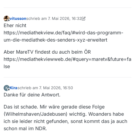
vitusson
schrieb am
7. Mai 2026, 16:32
zuletzt editiert von vitusson
5. Juli 2026, 18:35
Offline
Eher nicht
https://mediathekview.de/faq/#wird-das-programm-
um-die-mediathek-des-senders-xyz-erweitert
Aber MareTV findest du auch beim ÖR
https://mediathekviewweb.de/#query=maretv&future=fa
lse
Kira
schrieb am
7. Mai 2026, 16:50
K
zuletzt editiert von
Offline
Danke für deine Antwort.
Das ist schade. Mir wäre gerade diese Folge
(Wilhelmshaven/Jadebusen) wichtig. Woanders habe
ich sie leider nicht gefunden, sonst kommt das ja auch
schon mal im NDR.