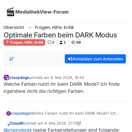
Skip to content
MediathekView-Forum
Übersicht
Fragen, Hilfe, Kritik
Optimale Farben beim DARK Modus
Fragen, Hilfe, Kritik
2
2
98
Anmelden zum Antworten
crazydogs
schrieb am
4. Mai 2026, 19:55
C
zuletzt editiert von
Offline
Welche Farben nutzt ihr beim DARK Mode? Ich finde
irgendwie nicht die richtigen Farben.
crazydogs
Welche Farben nutzt ihr beim DARK Mode? Ich
C
finde irgendwie nicht die richtigen Farben.
Cloud9
schrieb am
4. Mai 2026, 21:01
zuletzt editiert von Cloud9
5. Apr. 2026, 23:03
Offline
@
crazydogs
meine Farbeinstellungen sind folgende: