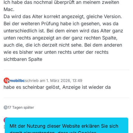
Ich habe das nochmal überprüft an meinem zweiten
Mac.
Da wird das Alter korrekt angezeigt, gleiche Version.
Bei der weiteren Prüfung habe ich gesehen, was da
unterschiedlich ist. Bei dem einen wird das Alter ganz
unten rechts angezeigt an der ganz rechten Spalte,
auch die, die ich derzeit nicht sehe. Bei dem anderen
wie es bisher war unten rechts unter der rechts
sichtbaren Spalte
mobilbc
schrieb am
1. März 2026, 13:49
M
zuletzt editiert von
Offline
habe es scheinbar gelöst, Anzeige ist wieder da
17 Tagen später
tuproed
schrieb am
18. März 2026, 03:46
T
Gesperrt
zuletzt editiert von tuproed
Offline
Mit der Nutzung dieser Website erklären Sie sich
Dieser Beitrag wurde gelöscht!