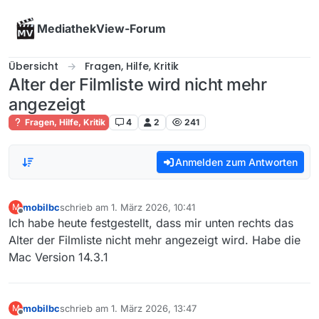
Skip to content
MediathekView-Forum
Übersicht
Fragen, Hilfe, Kritik
Alter der Filmliste wird nicht mehr
angezeigt
Fragen, Hilfe, Kritik
4
2
241
Anmelden zum Antworten
mobilbc
schrieb am
1. März 2026, 10:41
M
zuletzt editiert von
Offline
Ich habe heute festgestellt, dass mir unten rechts das
Alter der Filmliste nicht mehr angezeigt wird. Habe die
Mac Version 14.3.1
mobilbc
schrieb am
1. März 2026, 13:47
M
zuletzt editiert von
Offline