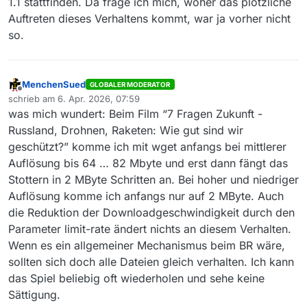
1.1 stattfinden. Da frage ich mich, woher das plötzliche
Auftreten dieses Verhaltens kommt, war ja vorher nicht
so.
MenchenSued
GLOBALER MODERATOR
Offline
schrieb am
6. Apr. 2026, 07:59
zuletzt editiert von
was mich wundert: Beim Film “7 Fragen Zukunft -
Russland, Drohnen, Raketen: Wie gut sind wir
geschützt?” komme ich mit wget anfangs bei mittlerer
Auflösung bis 64 … 82 Mbyte und erst dann fängt das
Stottern in 2 MByte Schritten an. Bei hoher und niedriger
Auflösung komme ich anfangs nur auf 2 MByte. Auch
die Reduktion der Downloadgeschwindigkeit durch den
Parameter limit-rate ändert nichts an diesem Verhalten.
Wenn es ein allgemeiner Mechanismus beim BR wäre,
sollten sich doch alle Dateien gleich verhalten. Ich kann
das Spiel beliebig oft wiederholen und sehe keine
Sättigung.