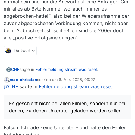
normal sein und nur die Antwort auf eine Anfrage: „Gib
mir alles ab Byte Nummer wo-auch-immer-es-
abgebrochen-hatte!“, also bei der Wiederaufnahme der
zuvor abgebrochenen Verbindung kommen, nicht aber
beim Abbruch selbst, schließlich sind die 200er doch
alle „positive Erfolgsmeldungen“.
1 Antwort
sagte in
Fehlermeldung stream was reset
:
CHF
C
mac-christian
schrieb am
6. Apr. 2026, 09:27
zuletzt editiert von
Offline
Die neue Version schleppt mir indes ein
@
CHF
sagte in
Fehlermeldung stream was reset
:
ZUSÄTZLICHES Problem ein: für manche Filme
Hier habe ich gerade ein Muster entdeckt:
schreibt es keine MP4-Datei, sondern lädt zwar
Es geschieht nicht bei allen Filmen, sondern nur bei
Es geschieht nicht bei allen Filmen, sondern nur bei
Bytes, […], dann aber wird gemeldet:
denen, zu denen Untertitel geladen werden sollen, aber
So; scheint geholfen zu haben: wenn man Untertitel
. Download fehlgeschlagen, Datei existiert nicht:
denen, zu denen Untertitel geladen werden sollen,
nicht immer, 2 Ausnahmen habe ich entdeckt: SRF
abwählt, werden die MP4-Dateien angelegt.
/Pfad/zur/Zieldatei.mp4
wundert mich nicht, weil das kein HTTP ist und ein ZDF-
Allem Anschein löscht es dann jedoch die zuvor
Tut sie auch nicht; WOHIN gehen aber die
Film ist auch nicht betroffen. Bei ein paar betroffenen
heruntergeladenen Untertitel oder die waren bei der von
geladenen Bytes?
Falsch. Ich lade keine Untertitel - und hatte den Fehler
Filmen habe ich jetzt mal das Laden der Untertitel
mir gerade beobachteten Datei auch nicht angelegt
trotzdem schon.