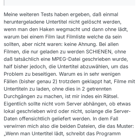
Filmen habe ich jetzt mal das Laden der Untertitel
mir gerade beobachteten Datei auch nicht angelegt
abgewählt und wiederhole die Versuche. Das Ergebnis
worden…
Meine weiteren Tests haben ergeben, daß einmal
schreibe ich dann hier rein, dauert etwas.
heruntergeladene Untertitel nicht gelöscht werden,
wenn man den Haken wegmacht und dann ohne lädt,
warum bei einem Film laut Filmliste welche da sein
sollten, aber nicht waren: keine Ahnung. Bei allen
Filmen, die nur geladen zu werden SCHIENEN, ohne
daß tatsächlich eine MPEG-Datei geschrieben wurde,
half bisher jedoch, die Untertitel abzuwählen, um das
Problem zu beseitigen. Warum es in sehr wenigen
Fällen (bisher genau 2) trotzdem geklappt hat, Filme mit
Untertiteln zu laden, ohne dies in 2 getrennten
Durchgängen zu machen, ist mir indes ein Rätsel.
Eigentlich sollte nicht vom Server abhängen, ob etwas
lokal geschrieben wird oder nicht, solange die Server-
Daten offensichtlich geliefert werden. In dem Fall
verwirren mich also die beiden Dateien, die das Muster:
„Wenn man Untertitel lädt, schreibt das Programm