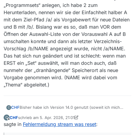
„Programmsets“ anlegen, ich habe 2 zum
Herunterladen, nennen wir sie der Einfachheit halber A
mit dem Ziel-Pfad /a/ als Vorgabewert für neue Dateien
und B mit /b/. Bislang war es so, daß man VOR dem
Öffnen der Auswahl-Liste von der Vorauswahl A auf B
umschalten konnte und dann als letzter Verzeichnis-
Vorschlag /b/NAME angezeigt wurde, nicht /a/NAME.
Das hat sich nun geändert und ist schlecht: wenn man
ERST ein „Set“ auswählt, will man doch auch, daß
nunmehr der „dranhängende“ Speicherort als neue
Vorgabe genommen wird. (NAME wird dabei vom
„Thema“ abgeleitet.)
Bisher habe ich Version 14.0 genutzt (soweit ich mich
CHF
C
erinnere, keine stabile, sondern eine aus der Testphase)
CHF
schrieb am
5. Apr. 2026, 21:01
C
und bin damit auf dieses Problem gestoßen. Zunächst
Bei den vom Problem betroffenen Filmen war es bisher
zuletzt editiert von CHF
4. Mai 2026, 23:14
Offline
sagte in
Fehlermeldung stream was reset
:
habe ich eine 14.6 von Ende März und jetzt die aktuelle
bei mir stets so, daß ein paar MB (2 etwa) geladen
vom 3.4. installiert, das war allerdings durch und durch
wurden, dann brach es ab. Man konnte nach den fest
Die neue Version schleppt mir indes ein ZUSÄTZLICHES