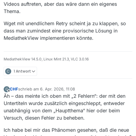
Videos auftreten, aber das wäre dann ein eigenes
Thema.
Wget mit unendlichem Retry scheint ja zu klappen, so
dass man zumindest eine provisorische Lösung in
MediathekView implementieren könnte.
MediathekView 14.5.0, Linux Mint 21.3, VLC 3.0.16
C
1 Antwort
CHF
schrieb am
6. Apr. 2026, 11:08
C
zuletzt editiert von
Offline
Äh – das meinte ich oben mit „2 Fehlern“: der mit den
Untertiteln wurde zusätzlich eingeschleppt, entweder
unabhängig von dem „Hauptthema“ hier oder beim
Versuch, diesen Fehler zu beheben.
Ich habe bei mir das Phänomen gesehen, daß die neue