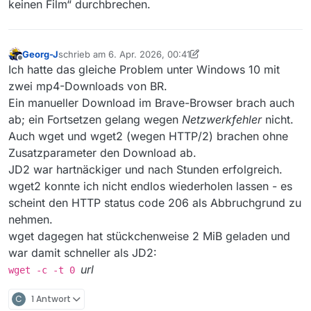
keinen Film“ durchbrechen.
Georg-J
schrieb am
6. Apr. 2026, 00:41
zuletzt editiert von Georg-J
4. Juni 2026, 02:47
Offline
Ich hatte das gleiche Problem unter Windows 10 mit
zwei mp4-Downloads von BR.
Ein manueller Download im Brave-Browser brach auch
ab; ein Fortsetzen gelang wegen
Netzwerkfehler
nicht.
Auch wget und wget2 (wegen HTTP/2) brachen ohne
Zusatzparameter den Download ab.
JD2 war hartnäckiger und nach Stunden erfolgreich.
wget2 konnte ich nicht endlos wiederholen lassen - es
scheint den HTTP status code 206 als Abbruchgrund zu
nehmen.
wget dagegen hat stückchenweise 2 MiB geladen und
war damit schneller als JD2:
url
wget -c -t 0
C
1 Antwort