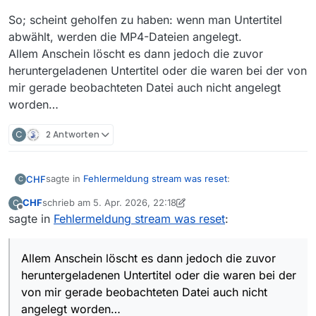
So; scheint geholfen zu haben: wenn man Untertitel
abwählt, werden die MP4-Dateien angelegt.
Allem Anschein löscht es dann jedoch die zuvor
heruntergeladenen Untertitel oder die waren bei der von
mir gerade beobachteten Datei auch nicht angelegt
worden…
C
2 Antworten
sagte in
Fehlermeldung stream was reset
:
CHF
C
CHF
schrieb am
5. Apr. 2026, 22:18
C
zuletzt editiert von CHF
4. Juni 2026, 00:19
Offline
sagte in
Fehlermeldung stream was reset
Die neue Version schleppt mir indes ein
:
ZUSÄTZLICHES Problem ein: für manche Filme
Hier habe ich gerade ein Muster entdeckt:
schreibt es keine MP4-Datei, sondern lädt zwar
Es geschieht nicht bei allen Filmen, sondern nur bei
Allem Anschein löscht es dann jedoch die zuvor
Bytes, […], dann aber wird gemeldet:
denen, zu denen Untertitel geladen werden sollen, aber
So; scheint geholfen zu haben: wenn man Untertitel
. Download fehlgeschlagen, Datei existiert nicht:
heruntergeladenen Untertitel oder die waren bei der
nicht immer, 2 Ausnahmen habe ich entdeckt: SRF
abwählt, werden die MP4-Dateien angelegt.
/Pfad/zur/Zieldatei.mp4
von mir gerade beobachteten Datei auch nicht
wundert mich nicht, weil das kein HTTP ist und ein ZDF-
Allem Anschein löscht es dann jedoch die zuvor
Tut sie auch nicht; WOHIN gehen aber die
angelegt worden…
Film ist auch nicht betroffen. Bei ein paar betroffenen
heruntergeladenen Untertitel oder die waren bei der von
geladenen Bytes?