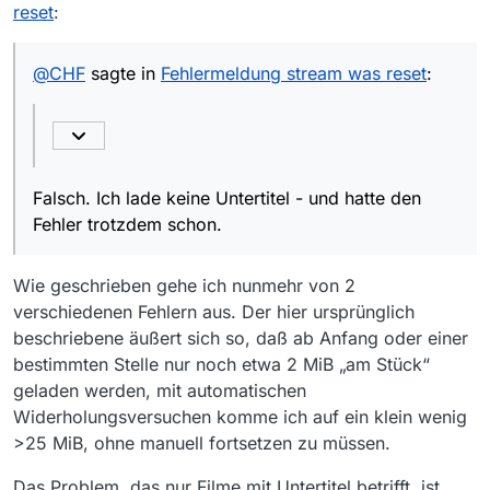
sondern nur bei denen, zu denen
reset
:
Falsch. Ich lade keine Untertitel - und hatte den
Untertitel geladen werden sollen,
Fehler trotzdem schon.
@
CHF
sagte in
Fehlermeldung stream was reset
:
Falsch. Ich lade keine Untertitel - und hatte den
Fehler trotzdem schon.
Wie geschrieben gehe ich nunmehr von 2
verschiedenen Fehlern aus. Der hier ursprünglich
beschriebene äußert sich so, daß ab Anfang oder einer
bestimmten Stelle nur noch etwa 2 MiB „am Stück“
geladen werden, mit automatischen
Widerholungsversuchen komme ich auf ein klein wenig
>25 MiB, ohne manuell fortsetzen zu müssen.
Das Problem, das nur Filme mit Untertitel betrifft, ist