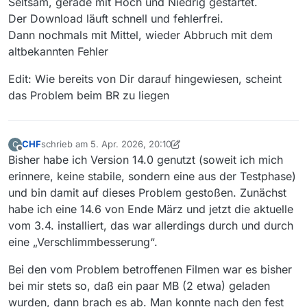
Seltsam, gerade mit Hoch und Niedrig gestartet.
Der Download läuft schnell und fehlerfrei.
Dann nochmals mit Mittel, wieder Abbruch mit dem
altbekannten Fehler
Edit: Wie bereits von Dir darauf hingewiesen, scheint
das Problem beim BR zu liegen
CHF
schrieb am
5. Apr. 2026, 20:10
C
zuletzt editiert von CHF
4. Mai 2026, 22:16
Offline
Bisher habe ich Version 14.0 genutzt (soweit ich mich
erinnere, keine stabile, sondern eine aus der Testphase)
und bin damit auf dieses Problem gestoßen. Zunächst
habe ich eine 14.6 von Ende März und jetzt die aktuelle
vom 3.4. installiert, das war allerdings durch und durch
eine „Verschlimmbesserung“.
Bei den vom Problem betroffenen Filmen war es bisher
bei mir stets so, daß ein paar MB (2 etwa) geladen
wurden, dann brach es ab. Man konnte nach den fest