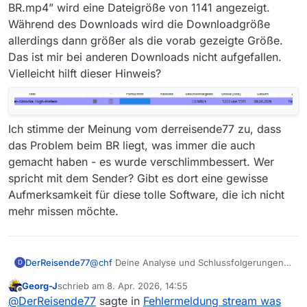
BR.mp4” wird eine Dateigröße von 1141 angezeigt.
Während des Downloads wird die Downloadgröße
allerdings dann größer als die vorab gezeigte Größe.
Das ist mir bei anderen Downloads nicht aufgefallen.
Vielleicht hilft dieser Hinweis?
Ich stimme der Meinung vom derreisende77 zu, dass
das Problem beim BR liegt, was immer die auch
gemacht haben - es wurde verschlimmbessert. Wer
spricht mit dem Sender? Gibt es dort eine gewisse
Aufmerksamkeit für diese tolle Software, die ich nicht
mehr missen möchte.
DerReisende77
@
chf
Deine Analyse und Schlussfolgerungen
D
sind falsch. Die Server haben ein Problem und
Georg-J
schrieb am
8. Apr. 2026, 14:55
dies wird auch nicht durch unendliches
zuletzt editiert von
Offline
@
DerReisende77
sagte in
Fehlermeldung stream was
Neuversuchen besser - denn die gelieferten