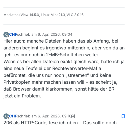
MediathekView 14.5.0, Linux Mint 21.3, VLC 3.0.16
CHF
schrieb am
6. Apr. 2026, 09:04
C
zuletzt editiert von
Offline
Hier auch: manche Dateien haben das ab Anfang, bei
anderen beginnt es irgendwo mittendrin, aber von da an
geht es nur noch in 2-MB-Schrittchen weiter.
Wenn es bei allen Dateien exakt gleich wäre, hätte ich ja
eine neue Teufelei der Rechteverwerter-Mafia
befürchtet, die uns nur noch „streamen“ und keine
Privatkopien mehr machen lassen will – es scheint ja,
daß Browser damit klarkommen, sonst hätte der BR
jetzt ein Problem.
CHF
schrieb am
6. Apr. 2026, 09:10
C
zuletzt editiert von CHF
4. Juni 2026, 11:20
Offline
206 als HTTP-Code, lese ich oben… Das sollte doch