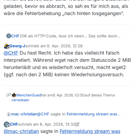
geladen, bevor es abbrach, so sah es für mich aus, als
wäre die Fehlerbehebung „nach hinten losgegangen”.
CHF
206 als HTTP-Code, lese ich oben… Das sollte doch
C
normal sein und nur die Antwort auf eine Anfrage: „Gib
Georg-J
schrieb am
6. Apr. 2026, 12:28
mir alles ab Byte Nummer wo-auch-immer-es-
zuletzt editiert von
Offline
@
CHF
Du hast Recht. Ich habe das vielleicht falsch
abgebrochen-hatte!“, also bei der Wiederaufnahme der
zuvor abgebrochenen Verbindung kommen, nicht aber
interpretiert. Während wget nach dem Statuscode 2 MiB
beim Abbruch selbst, schließlich sind die 200er doch alle
herunterlädt und es wiederholt versucht, macht wget2
„positive Erfolgsmeldungen“.
(ggf. nach den 2 MiB) keinen Wiederholungsversuch.
MenchenSued
hat am
8. Apr. 2026, 02:50
auf dieses Thema
verwiesen
@
CHF
sagte in
Fehlermeldung stream was
mac-christian
reset
:
CHF
schrieb am
8. Apr. 2026, 13:32
C
zuletzt editiert von CHF
4. Aug. 2026, 15:49
Offline
@
mac-christian
sagte in
Es geschieht nicht bei allen Filmen,
Fehlermeldung stream was