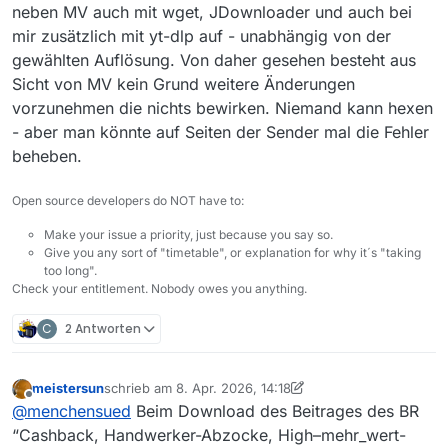
neben MV auch mit wget, JDownloader und auch bei
mir zusätzlich mit yt-dlp auf - unabhängig von der
gewählten Auflösung. Von daher gesehen besteht aus
Sicht von MV kein Grund weitere Änderungen
vorzunehmen die nichts bewirken. Niemand kann hexen
- aber man könnte auf Seiten der Sender mal die Fehler
beheben.
Open source developers do NOT have to:
Make your issue a priority, just because you say so.
Give you any sort of "timetable", or explanation for why it´s "taking
too long".
Check your entitlement. Nobody owes you anything.
C
2 Antworten
meistersun
schrieb am
8. Apr. 2026, 14:18
zuletzt editiert von meistersun
4. Aug. 2026, 16:32
Offline
@
menchensued
Beim Download des Beitrages des BR
“Cashback, Handwerker-Abzocke, High–mehr_wert-