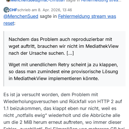
was reset
:
CHF
schrieb am
8. Apr. 2026, 13:46
C
zuletzt editiert von
Offline
@
MenchenSued
sagte in
Ich lade keine Untertitel - und hatte den
Fehlermeldung stream was
Fehler trotzdem schon.
reset
:
Nachdem das Problem auch reproduzierbar mit
wget auftritt, brauchen wir nicht im
MediathekView nach der Ursache suchen. Es
Wget mit unendlichem Retry scheint ja zu
Nachdem das Problem auch reproduzierbar mit
kann natürlich durchaus sein, dass bei der
klappen, so dass man zumindest eine
wget auftritt, brauchen wir nicht im MediathekView
neuen Implementierung des Untertitel-
provisorische Lösung in MediathekView
nach der Ursache suchen. […]
Downloads Seiteneffekte bei der
implementieren könnte.
Wiederaufnahme des Videos auftreten, aber
Wget mit unendlichem Retry scheint ja zu klappen,
das wäre dann ein eigenes Thema.
so dass man zumindest eine provisorische Lösung
in MediathekView implementieren könnte.
Es ist ja versucht worden, dem Problem mit
Wiederholungsversuchen und Rückfall von HTTP 2 auf
1.1 beizukommen, das klappt eben nur nicht, weil es
nicht „notfalls ewig“ wiederholt und die Abbrüche alle
um die 2 MiB herum erneut auftreten, wo immer dieser