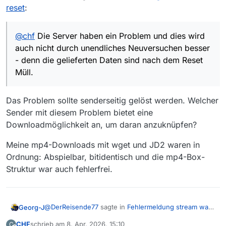
Daten sind nach dem Reset Müll. Der Wechsel
reset
:
von HTTP/2 auf 1.1. nach einem Fehler ist
zielführend, da manche Server mit dem
neueren Standard noch ein Problem haben.
@
chf
Die Server haben ein Problem und dies wird
Jedoch ist der gelieferte Film an sich Datenmüll
auch nicht durch unendliches Neuversuchen besser
und kann nicht angeschaut werden.
- denn die gelieferten Daten sind nach dem Reset
Auch eine Reduzierung der Bandbreite für den
Müll.
DL verhindert nicht das Problem. Und das
Problem tritt neben MV auch mit wget,
JDownloader und auch bei mir zusätzlich mit
Das Problem sollte senderseitig gelöst werden. Welcher
yt-dlp auf - unabhängig von der gewählten
Auflösung. Von daher gesehen besteht aus
Sender mit diesem Problem bietet eine
Sicht von MV kein Grund weitere Änderungen
Downloadmöglichkeit an, um daran anzuknüpfen?
vorzunehmen die nichts bewirken. Niemand
kann hexen - aber man könnte auf Seiten der
Meine mp4-Downloads mit wget und JD2 waren in
Sender mal die Fehler beheben.
Ordnung: Abspielbar, bitidentisch und die mp4-Box-
Struktur war auch fehlerfrei.
@
DerReisende77
sagte in
Fehlermeldung stream was
Georg-J
reset
:
CHF
schrieb am
8. Apr. 2026, 15:10
C