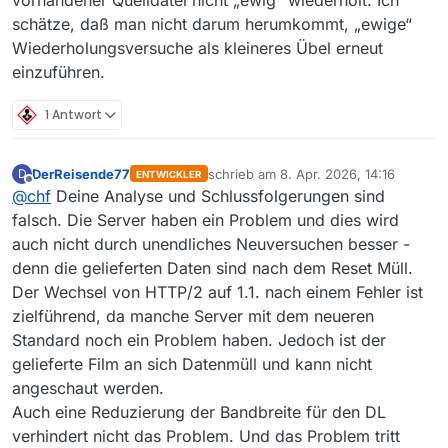
vorhandener Quelldatei nicht „ewig“ wiederholt. Ich
schätze, daß man nicht darum herumkommt, „ewige“
Wiederholungsversuche als kleineres Übel erneut
einzuführen.
1 Antwort
DerReisende77
schrieb am
8. Apr. 2026, 14:16
D
ENTWICKLER
zuletzt editiert von
Offline
@
chf
Deine Analyse und Schlussfolgerungen sind
falsch. Die Server haben ein Problem und dies wird
auch nicht durch unendliches Neuversuchen besser -
denn die gelieferten Daten sind nach dem Reset Müll.
Der Wechsel von HTTP/2 auf 1.1. nach einem Fehler ist
zielführend, da manche Server mit dem neueren
Standard noch ein Problem haben. Jedoch ist der
gelieferte Film an sich Datenmüll und kann nicht
angeschaut werden.
Auch eine Reduzierung der Bandbreite für den DL
verhindert nicht das Problem. Und das Problem tritt