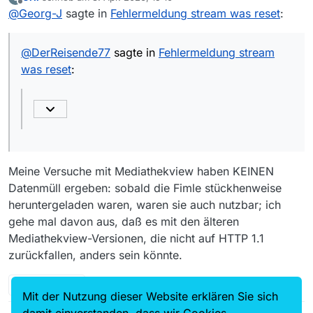
zuletzt editiert von
Offline
@
Georg-J
sagte in
@
chf
Die Server haben ein Problem und dies
Fehlermeldung stream was reset
:
wird auch nicht durch unendliches
Das Problem sollte senderseitig gelöst werden.
Neuversuchen besser - denn die gelieferten
Welcher Sender mit diesem Problem bietet eine
@
DerReisende77
sagte in
Fehlermeldung stream
Daten sind nach dem Reset Müll.
Downloadmöglichkeit an, um daran anzuknüpfen?
Meine mp4-Downloads mit wget und JD2 waren in
was reset
:
Ordnung: Abspielbar, bitidentisch und die mp4-Box-
Struktur war auch fehlerfrei.
Meine Versuche mit Mediathekview haben KEINEN
Datenmüll ergeben: sobald die Fimle stückhenweise
heruntergeladen waren, waren sie auch nutzbar; ich
gehe mal davon aus, daß es mit den älteren
Mediathekview-Versionen, die nicht auf HTTP 1.1
zurückfallen, anders sein könnte.
D
1 Antwort
Mit der Nutzung dieser Website erklären Sie sich