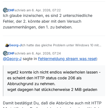
CHF
schrieb am
6. Apr. 2026, 07:22
C
zuletzt editiert von
Offline
Ich glaube inzwischen, es sind 2 unterschiedliche
Fehler, der 2. könnte aber mit dem Versuch
zusammenhängen, den 1. zu beheben.
Georg-J
Ich hatte das gleiche Problem unter Windows 10 mit
zwei mp4-Downloads von BR.
CHF
schrieb am
6. Apr. 2026, 07:24
C
Ein manueller Download im Brave-Browser brach
zuletzt editiert von
Offline
@
Georg-J
sagte in
Fehlermeldung stream was reset
:
auch ab; ein Fortsetzen gelang wegen
Netzwerkfehler
nicht.
Auch wget und wget2 (wegen HTTP/2) brachen ohne
wget2 konnte ich nicht endlos wiederholen lassen -
Zusatzparameter den Download ab.
JD2 war hartnäckiger und nach Stunden erfolgreich.
es scheint den HTTP status code 206 als
wget2 konnte ich nicht endlos wiederholen lassen -
Abbruchgrund zu nehmen.
es scheint den HTTP status code 206 als
wget dagegen hat stückchenweise 2 MiB geladen
Abbruchgrund zu nehmen.
wget dagegen hat stückchenweise 2 MiB geladen
und war damit schneller als JD2:
Damit bestätigst Du, daß die Abbrüche auch mit HTTP
wget -c -t 0
url