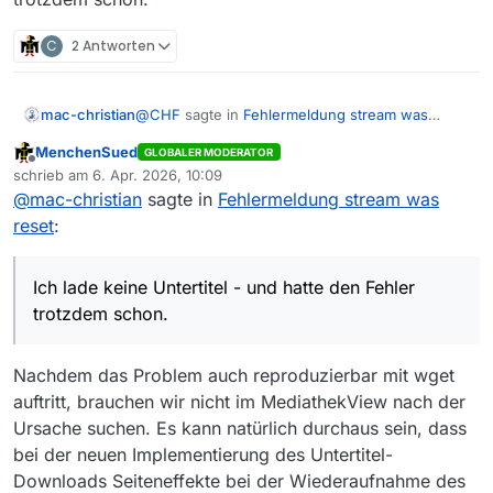
abgewählt und wiederhole die Versuche. Das Ergebnis
worden…
schreibe ich dann hier rein, dauert etwas.
C
2 Antworten
@
CHF
sagte in
Fehlermeldung stream was
mac-christian
reset
:
MenchenSued
GLOBALER MODERATOR
Offline
Es geschieht nicht bei allen Filmen,
schrieb am
6. Apr. 2026, 10:09
zuletzt editiert von
sondern nur bei denen, zu denen
@
mac-christian
sagte in
Fehlermeldung stream was
Falsch. Ich lade keine Untertitel - und hatte den
Untertitel geladen werden sollen,
reset
:
Fehler trotzdem schon.
Ich lade keine Untertitel - und hatte den Fehler
trotzdem schon.
Nachdem das Problem auch reproduzierbar mit wget
auftritt, brauchen wir nicht im MediathekView nach der
Ursache suchen. Es kann natürlich durchaus sein, dass
bei der neuen Implementierung des Untertitel-
Downloads Seiteneffekte bei der Wiederaufnahme des