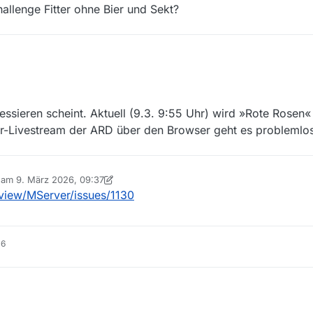
hallenge Fitter ohne Bier und Sekt?
ssieren scheint. Aktuell (9.3. 9:55 Uhr) wird »Rote Rosen«
r-Livestream der ARD über den Browser geht es problemlos
b am
9. März 2026, 09:37
 editiert von MenchenSued
3. Sept. 2026, 10:37
view/MServer/issues/1130
16