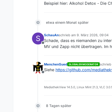
Beispiel hier: Alkohol Detox - Die C
etwa einem Monat später
SchauAn
schrieb am
9. März 2026, 09:04
S
zuletzt editiert von
Schade, dass es niemanden zu intere
Offline
MV und Zapp nicht übertragen. Im h
MenchenSued
schrie
GLOBALER MODERATOR
zuletzt
Siehe
https://github.com/mediathek
Offline
MediathekView 14.5.0, Linux Mint 21.3, VLC 3.0.
8 Tagen später