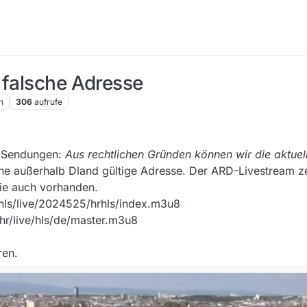
 falsche Adresse
n
306
aufrufe
n Sendungen:
Aus rechtlichen Gründen können wir die aktuel
t eine außerhalb Dland gültige Adresse. Der ARD-Livestream 
sie auch vorhanden.
/hls/live/2024525/hrhls/index.m3u8
/hr/live/hls/de/master.m3u8
ren.