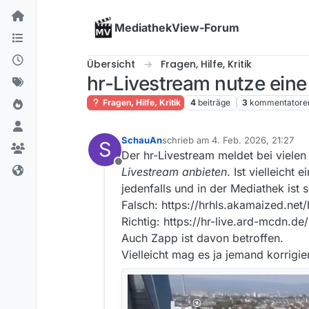
Skip to content
MediathekView-Forum
Übersicht
Fragen, Hilfe, Kritik
hr-Livestream nutze eine
Fragen, Hilfe, Kritik
4
beiträge
3
kommentatore
SchauAn
schrieb am
4. Feb. 2026, 21:27
S
zuletzt editiert von
Der hr-Livestream meldet bei viele
Offline
Livestream anbieten
. Ist vielleich
jedenfalls und in der Mediathek ist 
Falsch: https://hrhls.akamaized.net
Richtig: https://hr-live.ard-mcdn.de
Auch Zapp ist davon betroffen.
Vielleicht mag es ja jemand korrigie