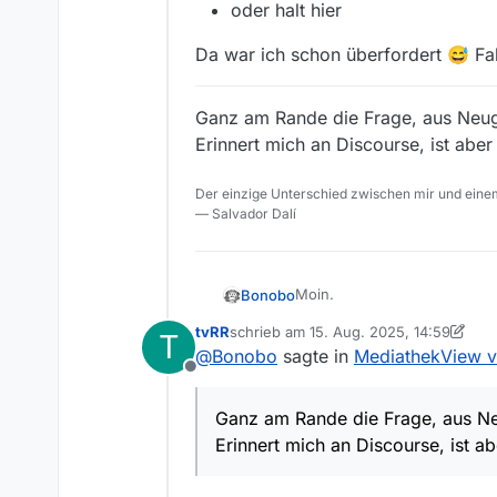
oder halt hier
Da war ich schon überfordert 😅 Fall
Ganz am Rande die Frage, aus Neugi
Erinnert mich an Discourse, ist aber 
Der einzige Unterschied zwischen mir und einem
— Salvador Dalí
Moin.
Bonobo
tvRR
schrieb am
15. Aug. 2025, 14:59
T
MediathekView v. 14.3.1 (aar
zuletzt editiert von tvRR
@
Bonobo
sagte in
MediathekView v.
Offline
Bug oder zumindest unerwart
Abo-Liste lässt sich nicht per
Ganz am Rande die Frage, aus Neu
Erinnert mich an Discourse, ist ab
Mir ist nicht ganz klar, in we