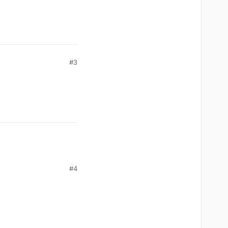
essern
#3
#4