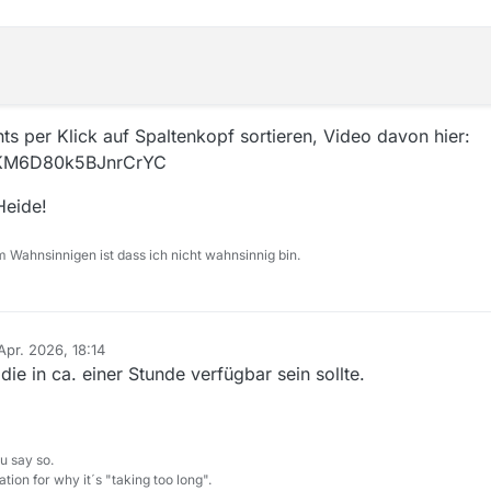
hts per Klick auf Spaltenkopf sortieren, Video davon hier:
DmKM6D80k5BJnrCrYC
Heide!
 Wahnsinnigen ist dass ich nicht wahnsinnig bin.
Apr. 2026, 18:14
 von
die in ca. einer Stunde verfügbar sein sollte.
u say so.
tion for why it´s "taking too long".