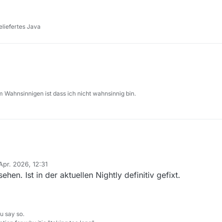
ein bug report ist doch eine Art Kritik, oder?
rbesserungen«, ein bug report ist doch eine Anregung, etwas zu verb
Da war ich schon überfordert 😅 Falls hier nicht richtig, dann bitte verschieben.
liefertes Java
s Neugier, welche Forensoftware hier benutzt wird?
t aber offenbar bissl einfacher.
 Wahnsinnigen ist dass ich nicht wahnsinnig bin.
Apr. 2026, 12:31
 von
en. Ist in der aktuellen Nightly definitiv gefixt.
u say so.