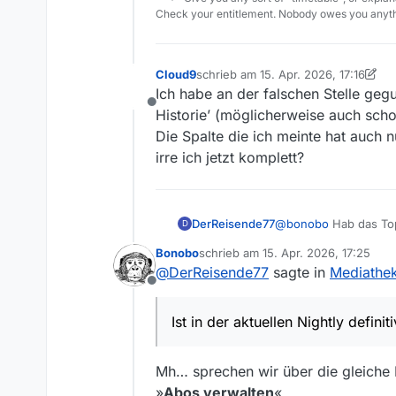
Check your entitlement. Nobody owes you anyth
Cloud9
schrieb am
15. Apr. 2026, 17:16
zuletzt editiert von Cloud9
Ich habe an der falschen Stelle geguc
Offline
Historie’ (möglicherweise auch scho
Die Spalte die ich meinte hat auch 
irre ich jetzt komplett?
DerReisende77
@
bonobo
Hab das Topi
D
Bonobo
schrieb am
15. Apr. 2026, 17:25
zuletzt editiert von
@
DerReisende77
sagte in
Mediathek
Offline
Ist in der aktuellen Nightly definiti
Mh… sprechen wir über die gleiche L
»
Abos verwalten
«.