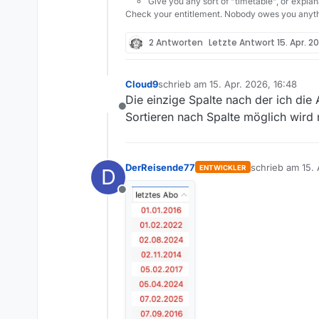
Give you any sort of "timetable", or explana
Check your entitlement. Nobody owes you anyth
2 Antworten
Letzte Antwort
15. Apr. 2
Cloud9
schrieb am
15. Apr. 2026, 16:48
zuletzt editiert von
Die einzige Spalte nach der ich die A
Offline
Sortieren nach Spalte möglich wird 
DerReisende77
schrieb am
15.
ENTWICKLER
D
zuletzt editiert
Offline