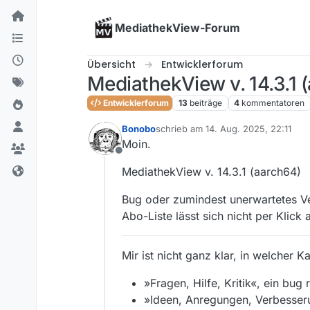
Skip to content
MediathekView-Forum
Übersicht
Entwicklerforum
MediathekView v. 14.3.1 (
Entwicklerforum
13
beiträge
4
kommentatoren
Bonobo
schrieb am
14. Aug. 2025, 22:11
zuletzt editiert von
Moin.
Offline
MediathekView v. 14.3.1 (aarch64)
Bug oder zumindest unerwartetes Ve
Abo-Liste lässt sich nicht per Klick 
Mir ist nicht ganz klar, in welcher K
»Fragen, Hilfe, Kritik«, ein bug 
»Ideen, Anregungen, Verbesseru