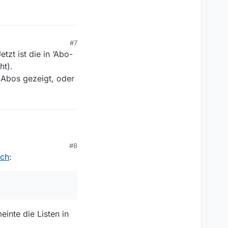
#7
tzt ist die in ‘Abo-
ht).
 Abos gezeigt, oder
#8
ich
:
inte die Listen in