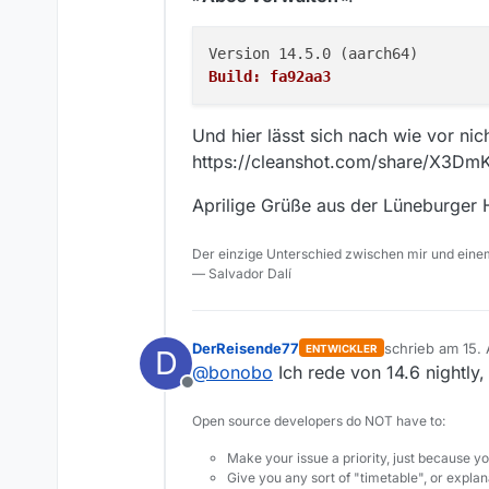
Build: fa92aa3
Und hier lässt sich nach wie vor nic
https://cleanshot.com/share/X3
Aprilige Grüße aus der Lüneburger 
Der einzige Unterschied zwischen mir und einem
— Salvador Dalí
DerReisende77
schrieb am
15. 
ENTWICKLER
D
zuletzt editiert
@
bonobo
Ich rede von 14.6 nightly, 
Offline
Open source developers do NOT have to:
Make your issue a priority, just because yo
Give you any sort of "timetable", or explana