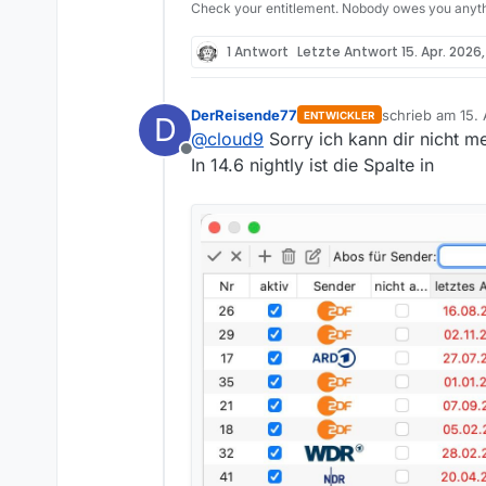
Check your entitlement. Nobody owes you anyth
1 Antwort
Letzte Antwort
15. Apr. 2026,
DerReisende77
schrieb am
15. 
ENTWICKLER
D
zuletzt editiert
@
cloud9
Sorry ich kann dir nicht m
Offline
In 14.6 nightly ist die Spalte in