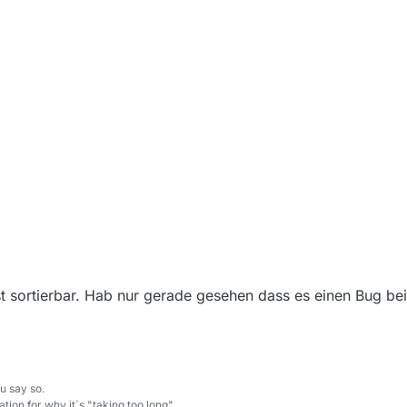
t sortierbar. Hab nur gerade gesehen dass es einen Bug be
u say so.
tion for why it´s "taking too long".