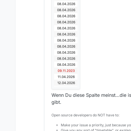
Wenn Du diese Spalte meinst…die is
gibt.
Open source developers do NOT have to:
Make your issue a priority, just because yo
Give you any sort of "timetable", or explana