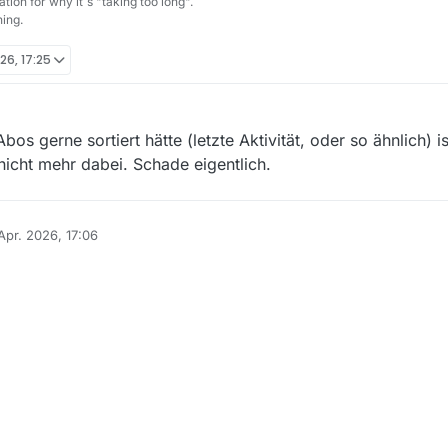
tion for why it´s "taking too long".
ing.
026, 17:25
bos gerne sortiert hätte (letzte Aktivität, oder so ähnlich) i
nicht mehr dabei. Schade eigentlich.
 Apr. 2026, 17:06
 von