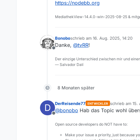
»Fragen, Hilfe, Kritik«, 
https://nodebb.org
»Ideen, Anregungen, Ve
oder halt hier
MediathekView-14.4.0-win-2025-08-25 & mitge
Ganz am Rande die Frage, au
Erinnert mich an Discourse, is
Bonobo
schrieb am
16. Aug. 2025, 14:20
zuletzt editiert von
Danke,
@
tvRR
!
Offline
Der einzige Unterschied zwischen mir und einem
— Salvador Dalí
8 Monaten später
DerReisende77
schrieb am
15. 
ENTWICKLER
D
zuletzt editiert
@
bonobo
Hab das Topic wohl überseh
Offline
Open source developers do NOT have to:
Make your issue a priority, just because yo