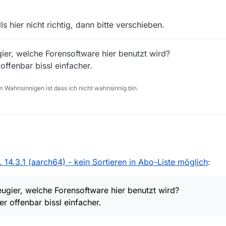
s hier nicht richtig, dann bitte verschieben.
er, welche Forensoftware hier benutzt wird?
offenbar bissl einfacher.
 Wahnsinnigen ist dass ich nicht wahnsinnig bin.
ch64)
 14.3.1 (aarch64) - kein Sortieren in Abo-Liste möglich
:
etes Verhalten:
 Klick auf Spaltenkopf sortieren.
gier, welche Forensoftware hier benutzt wird?
er offenbar bissl einfacher.
lcher Kategorie ein
bug report
idealerweise gepostet werden sollte: