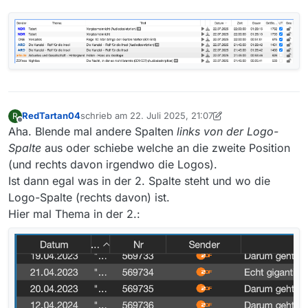
RedTartan04
schrieb am
22. Juli 2025, 21:07
R
zuletzt editiert von RedTartan04
Offline
Aha. Blende mal andere Spalten
links von der Logo-
Spalte
aus oder schiebe welche an die zweite Position
(und rechts davon irgendwo die Logos).
Ist dann egal was in der 2. Spalte steht und wo die
Logo-Spalte (rechts davon) ist.
Hier mal Thema in der 2.: