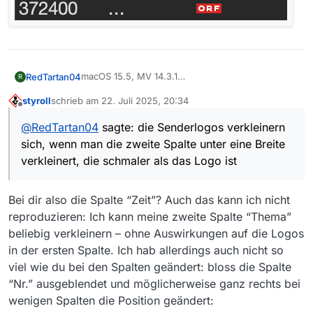
macOS 15.5, MV 14.3.1
RedTartan04
R
Eher eine Kuriosität: Filmliste: die Senderlogos
styroll
schrieb am
22. Juli 2025, 20:34
verkleinern sich, wenn man die
zweite
Spalte
zuletzt editiert von
Offline
unter eine Breite verkleinert, die schmaler als das
@
RedTartan04
sagte: die Senderlogos verkleinern
Logo ist. Egal in welcher Spalte die Logos sind
sich, wenn man die zweite Spalte unter eine Breite
und egal, was für Daten in der zweiten Spalte
stehen. Da hat wohl jemand etwas hardgecoded,
verkleinert, die schmaler als das Logo ist
wie was, neinja, Sie wissen schon ;-)))
Bei dir also die Spalte “Zeit”? Auch das kann ich nicht
reproduzieren: Ich kann meine zweite Spalte “Thema”
beliebig verkleinern – ohne Auswirkungen auf die Logos
in der ersten Spalte. Ich hab allerdings auch nicht so
viel wie du bei den Spalten geändert: bloss die Spalte
“Nr.” ausgeblendet und möglicherweise ganz rechts bei
wenigen Spalten die Position geändert: