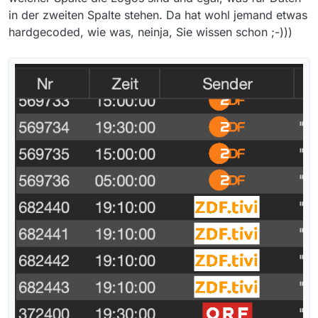
in der zweiten Spalte stehen. Da hat wohl jemand etwas
hardgecoded, wie was, neinja, Sie wissen schon ;-)))