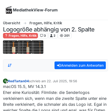
Skip to content
MediathekView-Forum
Übersicht
Fragen, Hilfe, Kritik
Logogröße abhängig von 2. Spalte
Fragen, Hilfe, Kritik
3
2
201
Anmelden zum Antworten
RedTartan04
schrieb am
22. Juli 2025, 19:56
R
zuletzt editiert von
Offline
macOS 15.5, MV 14.3.1
Eher eine Kuriosität: Filmliste: die Senderlogos
verkleinern sich, wenn man die
zweite
Spalte unter eine
Breite verkleinert, die schmaler als das Logo ist. Egal in
welcher Spalte die Logos sind und egal, was für Daten