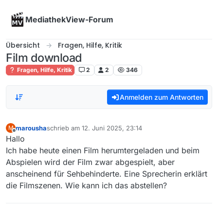
Skip to content
MediathekView-Forum
Übersicht
Fragen, Hilfe, Kritik
Film download
Fragen, Hilfe, Kritik
2
2
346
Anmelden zum Antworten
marousha
schrieb am
12. Juni 2025, 23:14
M
zuletzt editiert von
Offline
Hallo
Ich habe heute einen Film herumtergeladen und beim
Abspielen wird der Film zwar abgespielt, aber
anscheinend für Sehbehinderte. Eine Sprecherin erklärt
die Filmszenen. Wie kann ich das abstellen?