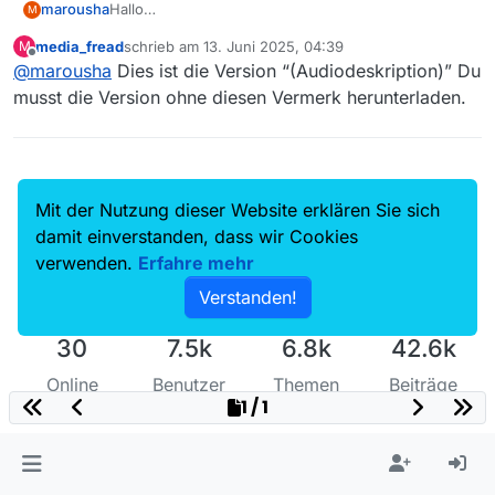
marousha
Hallo
M
Ich habe heute einen Film herumtergeladen und
media_fread
schrieb am
13. Juni 2025, 04:39
M
beim Abspielen wird der Film zwar abgespielt, aber
zuletzt editiert von
Offline
@
marousha
Dies ist die Version “(Audiodeskription)” Du
anscheinend für Sehbehinderte. Eine Sprecherin
erklärt die Filmszenen. Wie kann ich das abstellen?
musst die Version ohne diesen Vermerk herunterladen.
Mit der Nutzung dieser Website erklären Sie sich
damit einverstanden, dass wir Cookies
verwenden.
Erfahre mehr
Verstanden!
30
7.5k
6.8k
42.6k
Online
Benutzer
Themen
Beiträge
1 / 1