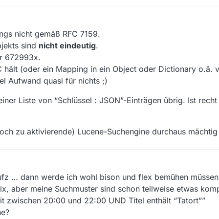
dings nicht gemäß RFC 7159.
jekts sind
nicht eindeutig
.
ir 672993x.
C hält (oder ein Mapping in ein Object oder Dictionary o.ä. 
el Aufwand quasi für nichts ;)
ner Liste von “Schlüssel : JSON”-Einträgen übrig. Ist recht t
 noch zu aktivierende) Lucene-Suchengine durchaus mächtig 
Seufz … dann werde ich wohl bison und flex bemühen müssen
nix, aber meine Suchmuster sind schon teilweise etwas komp
 zwischen 20:00 und 22:00 UND Titel enthält “Tatort””
ne?