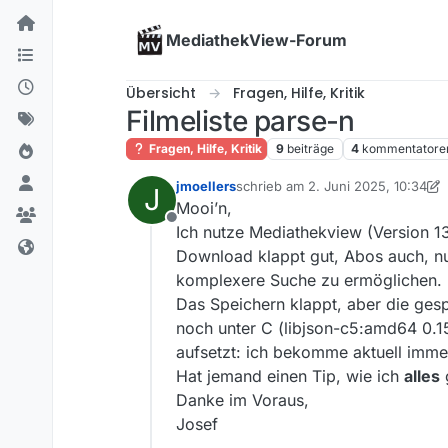
Skip to content
MediathekView-Forum
Übersicht
Fragen, Hilfe, Kritik
Filmeliste parse-n
Fragen, Hilfe, Kritik
9
beiträge
4
kommentatore
jmoellers
schrieb am
2. Juni 2025, 10:34
J
zuletzt editiert von jmoellers
6. Fe
Mooi’n,
Offline
Ich nutze Mediathekview (Version 13
Download klappt gut, Abos auch, nur
komplexere Suche zu ermöglichen.
Das Speichern klappt, aber die ges
noch unter C (libjson-c5:amd64 0.1
aufsetzt: ich bekomme aktuell immer 
Hat jemand einen Tip, wie ich
alles
Danke im Voraus,
Josef