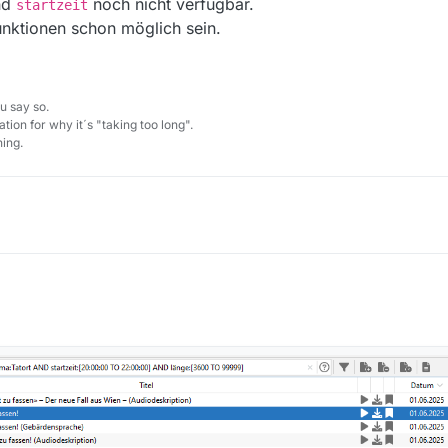
nd
noch nicht verfügbar.
startzeit
Funktionen schon möglich sein.
u say so.
tion for why it´s "taking too long".
ing.