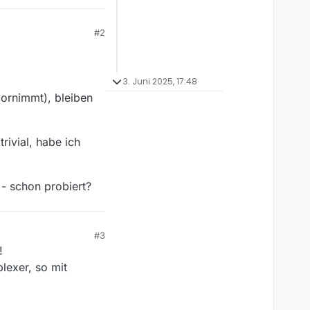
#2
3. Juni 2025, 17:48
vornimmt), bleiben
rivial, habe ich
- schon probiert?
#3
!
lexer, so mit