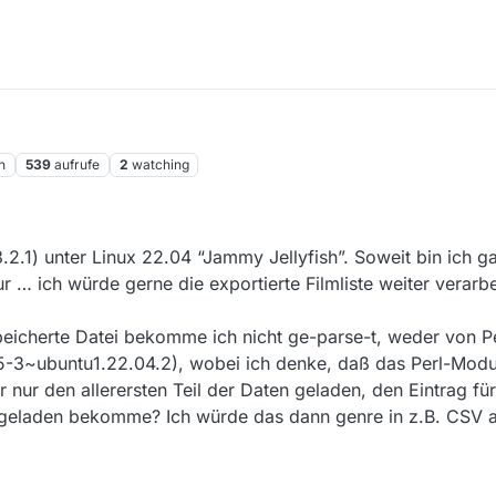
n
539
aufrufe
2
watching
b. 2025, 12:35
.2.1) unter Linux 22.04 “Jammy Jellyfish”. Soweit bin ich g
 … ich würde gerne die exportierte Filmliste weiter verarbe
peicherte Datei bekomme ich nicht ge-parse-t, weder von P
5-3~ubuntu1.22.04.2), wobei ich denke, daß das Perl-Modul
nur den allerersten Teil der Daten geladen, den Eintrag für 
geladen bekomme? Ich würde das dann genre in z.B. CSV 