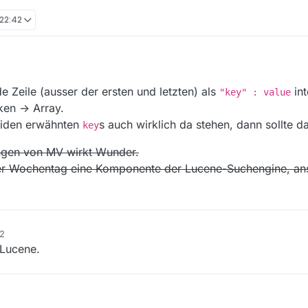
 22:42
22:02
e Zeile (ausser der ersten und letzten) als
int
"key" : value
en -> Array.
eiden erwähnten
s auch wirklich da stehen, dann sollte d
key
lungen von MV wirkt Wunder.
 der Wochentag eine Komponente der Lucene-Suchengine, an
22
 Lucene.