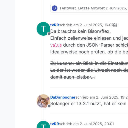
D
1 Antwort
Letzte Antwort
2. Juni 2025,
tvRR
schrieb am
2. Juni 2025, 16:07
T
zuletzt editiert von tvRR
6. Feb. 2025, 
Da brauchts kein Bison/flex.
Offline
Einfach zeilenweise einlesen und jed
durch den JSON-Parser schick
value
Idealerweise noch prüfen, ob die b
Zu Lucene: ein Blick in die Einstel
Leider ist weder die Uhrzeit noch
damit auch leistbar…
DaDirnbocher
schrieb am
2. Juni 2025, 19:
zuletzt editiert von
Solanger er 13.2.1 nutzt, hat er kein
Offline
tvRR
schrieb am
2. Juni 2025, 20:01
T
zuletzt editiert von