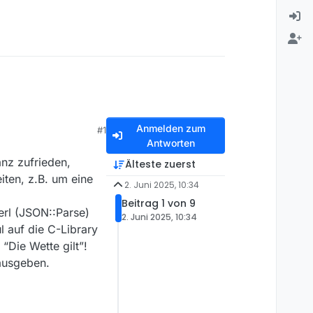
Anmelden zum
#1
Antworten
anz zufrieden,
Älteste zuerst
iten, z.B. um eine
2. Juni 2025, 10:34
Beitrag 1 von 9
erl (JSON::Parse)
2. Juni 2025, 10:34
 auf die C-Library
“Die Wette gilt”!
ausgeben.