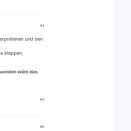
#4
erpretieren und den
as klappen.
sonsten wäre das
#5
#6