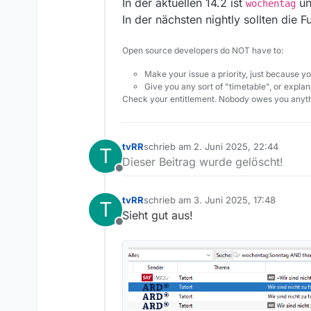
In der aktuellen 14.2 ist
u
wochentag
In der nächsten nightly sollten die 
Open source developers do NOT have to:
Make your issue a priority, just because yo
Give you any sort of "timetable", or explana
Check your entitlement. Nobody owes you anyth
tvRR
schrieb am
2. Juni 2025, 22:44
T
zuletzt editiert von
Dieser Beitrag wurde gelöscht!
Offline
tvRR
schrieb am
3. Juni 2025, 17:48
T
zuletzt editiert von
Sieht gut aus!
Offline