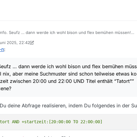
e Info. Seufz … dann werde ich wohl bison und flex bemühen müssen!
erst mal nix, aber meine Suchmuster sind schon teilweise etwas komplex
Juni 2025, 22:42
schen 20:00 und 22:00 UND Titel enthält “Tatort””
t von DerReisende77
6. März 2025, 00:44
-n
:
enn Lucene?
. Seufz … dann werde ich wohl bison und flex bemühen müss
al nix, aber meine Suchmuster sind schon teilweise etwas ko
eit zwischen 20:00 und 22:00 UND Titel enthält “Tatort””
cene?
Du deine Abfrage realisieren, indem Du folgendes in der Suc
tort AND +startzeit:[20:00:00 TO 22:00:00]