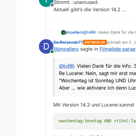
Stimmt. :unamused:
Offline
Aktuell gibt’s die Version 14.2 …
jmoellers
@
tvRR
: Vielen Dank für di
J
Re Lucene: Nein, sagt mir 
DerReisende77
schrieb am
2. 
ENTWICKLER
D
ist Sonntag UND Uhrzeit zwi
zuletzt editier
@
jmoellers
sagte in
Filmeliste parse
Aber … wie aktiviere ich d
Online
@
tvRR
: Vielen Dank für die Info
Re Lucene: Nein, sagt mir erst m
“Wochentag ist Sonntag UND Uhrz
Aber … wie aktiviere ich denn Lu
Mit Version 14.3 und Lucene kannst 
+wochentag:Sonntag AND +titel:Ta