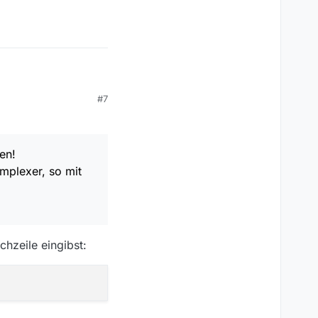
er, so mit “Wochentag
#7
en!
mplexer, so mit
hzeile eingibst: