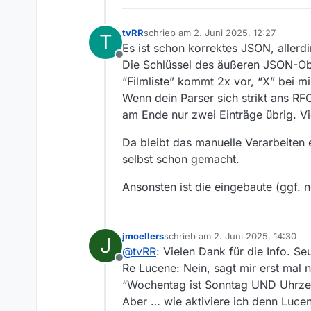
tvRR
schrieb am
2. Juni 2025, 12:27
T
zuletzt editiert von
Es ist schon korrektes JSON, aller
Offline
Die Schlüssel des äußeren JSON-Ob
“Filmliste” kommt 2x vor, “X” bei m
Wenn dein Parser sich strikt ans RF
am Ende nur zwei Einträge übrig. Vi
Da bleibt das manuelle Verarbeiten ei
selbst schon gemacht.
Ansonsten ist die eingebaute (ggf.
jmoellers
schrieb am
2. Juni 2025, 14:30
J
zuletzt editiert von
@
tvRR
: Vielen Dank für die Info. 
Offline
Re Lucene: Nein, sagt mir erst mal 
“Wochentag ist Sonntag UND Uhrzeit
Aber … wie aktiviere ich denn Luce