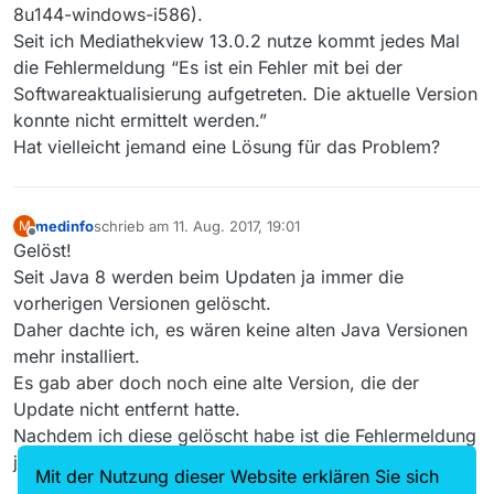
8u144-windows-i586).
Seit ich Mediathekview 13.0.2 nutze kommt jedes Mal
die Fehlermeldung “Es ist ein Fehler mit bei der
Softwareaktualisierung aufgetreten. Die aktuelle Version
konnte nicht ermittelt werden.”
Hat vielleicht jemand eine Lösung für das Problem?
medinfo
schrieb am
11. Aug. 2017, 19:01
M
zuletzt editiert von
Offline
Gelöst!
Seit Java 8 werden beim Updaten ja immer die
vorherigen Versionen gelöscht.
Daher dachte ich, es wären keine alten Java Versionen
mehr installiert.
Es gab aber doch noch eine alte Version, die der
Update nicht entfernt hatte.
Nachdem ich diese gelöscht habe ist die Fehlermeldung
jetzt weg.
Mit der Nutzung dieser Website erklären Sie sich