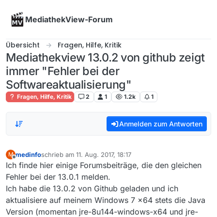
Skip to content
MediathekView-Forum
Übersicht
Fragen, Hilfe, Kritik
Mediathekview 13.0.2 von github zeigt
immer "Fehler bei der
Softwareaktualisierung"
Fragen, Hilfe, Kritik
2
1
1.2k
1
Anmelden zum Antworten
medinfo
schrieb am
11. Aug. 2017, 18:17
M
zuletzt editiert von
Offline
Ich finde hier einige Forumsbeiträge, die den gleichen
Fehler bei der 13.0.1 melden.
Ich habe die 13.0.2 von Github geladen und ich
aktualisiere auf meinem Windows 7 x64 stets die Java
Version (momentan jre-8u144-windows-x64 und jre-