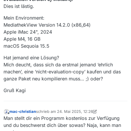
Dies ist lästig.
Mein Environment:
MediathekView Version 14.2.0 (x86_64)
Apple iMac 24", 2024
Apple M4, 16 GB
macOS Sequoia 15.5
Hat jemand eine Lösung?
Mich deucht, dass sich da erstmal jemand ‘ehrlich
machen’, eine ‘nicht-evaluation-copy’ kaufen und das
ganze Paket neu kompilieren muss… ;) oder?
Gruß Kagi
mac-christian
schrieb am
24. Mai 2025, 12:26
zuletzt editiert von mac-christian
Offline
Man stellt dir ein Programm kostenlos zur Verfügung
und du beschwerst dich über sowas? Naja, kann man