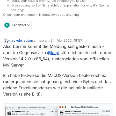
Make your issue a priority, just because you say so.
Give you any sort of "timetable", or explanation for why it´s "taking
too long".
Check your entitlement. Nobody owes you anything.
K
1 Antwort
mac-christian
schrieb am
24. Mai 2025, 19:57
zuletzt editiert von
Offline
Also bei mir kommt die Meldung seit gestern auch -
aber im Gegensatz zu
@
kagi
störe ich mich nicht daran.
Version 14.2.0 (x86_64), runtergeladen vom offiziellen
MV-Server.
Ich habe testweise die MacOS-Version heute nochmal
runtergeladen: sie hat genau gleich viele Bytes und das
gleiche Erstellungsdatum wie die bei mir installierte
Version (siehe Bild):