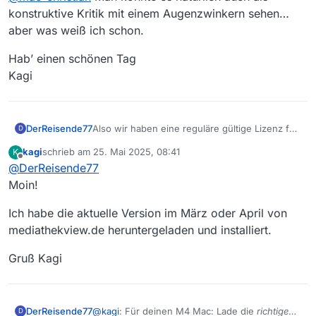
konstruktive Kritik mit einem Augenzwinkern sehen…
aber was weiß ich schon.
Hab’ einen schönen Tag
Kagi
DerReisende77
Also wir haben eine reguläre gültige Lizenz für
D
install4j und gerade für die macos variante
kagi
schrieb am
25. Mai 2025, 08:41
K
kann ich das bestätigen da ich die von Hand
zuletzt editiert von
Offline
@
DerReisende77
erstelle.
Woher hast du das app paket? Und wann
Moin!
geladen?
Ich habe die aktuelle Version im März oder April von
mediathekview.de heruntergeladen und installiert.
Gruß Kagi
DerReisende77
@
kagi
: Für deinen M4 Mac: Lade die
richtige
D