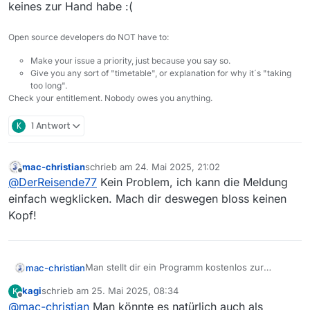
keines zur Hand habe :(
Open source developers do NOT have to:
Make your issue a priority, just because you say so.
Give you any sort of "timetable", or explanation for why it´s "taking
too long".
Check your entitlement. Nobody owes you anything.
K
1 Antwort
mac-christian
schrieb am
24. Mai 2025, 21:02
zuletzt editiert von
Offline
@
DerReisende77
Kein Problem, ich kann die Meldung
einfach wegklicken. Mach dir deswegen bloss keinen
Kopf!
Man stellt dir ein Programm kostenlos zur
mac-christian
Verfügung und du beschwerst dich über
kagi
schrieb am
25. Mai 2025, 08:34
K
sowas? Naja, kann man machen…
zuletzt editiert von
Offline
@
mac-christian
Man könnte es natürlich auch als