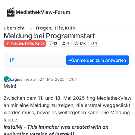
Skip to content
MediathekView-Forum
Übersicht
Fragen, Hilfe, Kritik
Meldung bei Programmstart
Fragen, Hilfe, Kritik
13
4
1.1k
1
Anmelden zum Antworten
kagi
schrieb am
24. Mai 2025, 12:04
K
zuletzt editiert von
Offline
Moin!
Zwischen dem 11. und 18. Mai 2025 fing MediathekView
an mir eine Meldung zu zeigen, die erstmal weggeclickt
werden muss, bevor es weitergehen kann. Die Meldung
lautet:
install4j - This launcher was created with an
evaluation version of install4j.