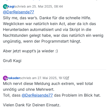
Version herunter:
MediathekView Apple
kagi
schrieb am
25. Mai 2025, 08:44
K
Silicon
. Diese hat das Problem nicht und ist
zuletzt editiert von
Offline
@
DerReisende77
nebenbei deutlich schneller als deine bisherige
Intel Version.
Silly me, das war’s. Danke für die schnelle Hilfe.
@
mac-christian
Ich kann das Problem
Wegklicken war natürlich kein Act, aber da ich das
nachvollziehen mit der Intel-Version. Offenbar
Herunterladen automatisiert und via Skript in die
habe ich beim install4j Update vorschnell die
Nachtstunden gelegt habe, war das natürlich ein wenig
Lizenz nicht richtig installiert :( Ich kann das
Problem aber erst in einer Woche beheben da
ungünstig, wenn der Programmstart hängt.
ich dazu ein Intel Laptop benötige und ich
gerade keines zur Hand habe :(
Aber jetzt wuppt’s ja wieder :)
Gruß Kagi
rakader
schrieb am
27. Mai 2025, 19:12
R
zuletzt editiert von rakader
Offline
Mich nervt diese Meldung auch extrem, weil total
unnötig und ohne Mehrwert.
Toll, dass
@
DerReisende77
das Problem im Blick hat.
Vielen Dank für Deinen Einsatz.