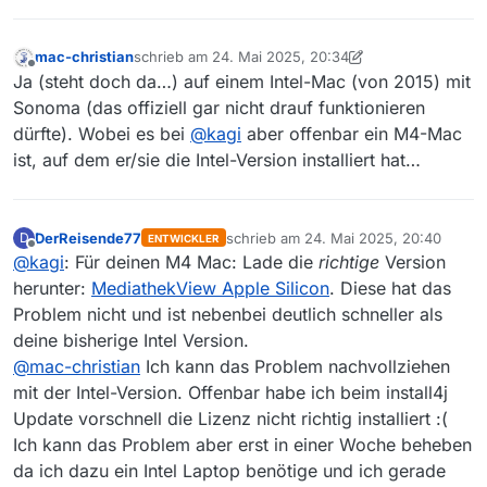
mac-christian
schrieb am
24. Mai 2025, 20:34
zuletzt editiert von mac-christian
Offline
Ja (steht doch da…) auf einem Intel-Mac (von 2015) mit
Sonoma (das offiziell gar nicht drauf funktionieren
dürfte). Wobei es bei
@
kagi
aber offenbar ein M4-Mac
ist, auf dem er/sie die Intel-Version installiert hat…
DerReisende77
schrieb am
24. Mai 2025, 20:40
D
ENTWICKLER
zuletzt editiert von
Offline
@
kagi
: Für deinen M4 Mac: Lade die
richtige
Version
herunter:
MediathekView Apple Silicon
. Diese hat das
Problem nicht und ist nebenbei deutlich schneller als
deine bisherige Intel Version.
@
mac-christian
Ich kann das Problem nachvollziehen
mit der Intel-Version. Offenbar habe ich beim install4j
Update vorschnell die Lizenz nicht richtig installiert :(
Ich kann das Problem aber erst in einer Woche beheben
da ich dazu ein Intel Laptop benötige und ich gerade