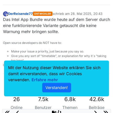
DerReisende77
schrieb am
28. Mai 2025, 20:43
D
ENTWICKLER
zuletzt editiert von
Offline
Das Intel App Bundle wurde heute auf dem Server durch
eine funktionierende Variante getauscht die keine
Warnung mehr bringen sollte.
Open source developers do NOT have to:
Make your issue a priority, just because you say so.
Give you any sort of "timetable", or explanation for why it´s "taking
too long".
Check your entitlement. Nobody owes you anything.
Mit der Nutzung dieser Website erklären Sie sich
damit einverstanden, dass wir Cookies
verwenden.
Erfahre mehr
Verstanden!
26
7.5k
6.8k
42.6k
Online
Benutzer
Themen
Beiträge
1 / 1