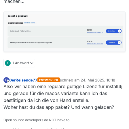
machen…
K
1 Antwort
DerReisende77
schrieb am
24. Mai 2025, 16:18
D
ENTWICKLER
zuletzt editiert von
Offline
Also wir haben eine reguläre gültige Lizenz für install4j
und gerade für die macos variante kann ich das
bestätigen da ich die von Hand erstelle.
Woher hast du das app paket? Und wann geladen?
Open source developers do NOT have to: