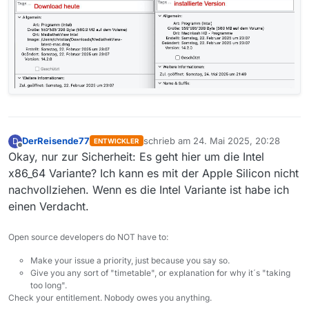
DerReisende77
schrieb am
24. Mai 2025, 20:28
D
ENTWICKLER
zuletzt editiert von
Offline
Okay, nur zur Sicherheit: Es geht hier um die Intel
x86_64 Variante? Ich kann es mit der Apple Silicon nicht
nachvollziehen. Wenn es die Intel Variante ist habe ich
einen Verdacht.
Open source developers do NOT have to:
Make your issue a priority, just because you say so.
Give you any sort of "timetable", or explanation for why it´s "taking
too long".
Check your entitlement. Nobody owes you anything.