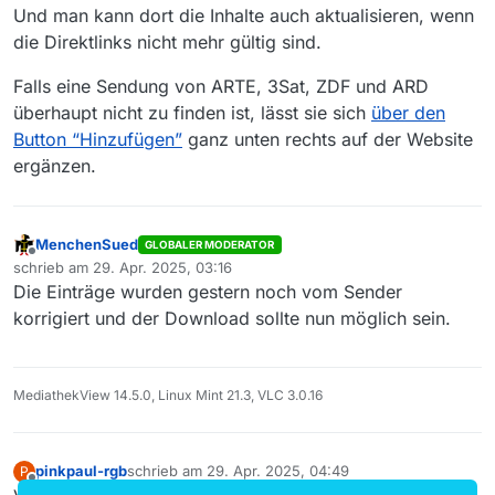
Und man kann dort die Inhalte auch aktualisieren, wenn
die Direktlinks nicht mehr gültig sind.
Falls eine Sendung von ARTE, 3Sat, ZDF und ARD
überhaupt nicht zu finden ist, lässt sie sich
über den
Button “Hinzufügen”
ganz unten rechts auf der Website
ergänzen.
MenchenSued
GLOBALER MODERATOR
Offline
schrieb am
29. Apr. 2025, 03:16
zuletzt editiert von
Die Einträge wurden gestern noch vom Sender
korrigiert und der Download sollte nun möglich sein.
MediathekView 14.5.0, Linux Mint 21.3, VLC 3.0.16
pinkpaul-rgb
schrieb am
29. Apr. 2025, 04:49
P
zuletzt editiert von
Offline