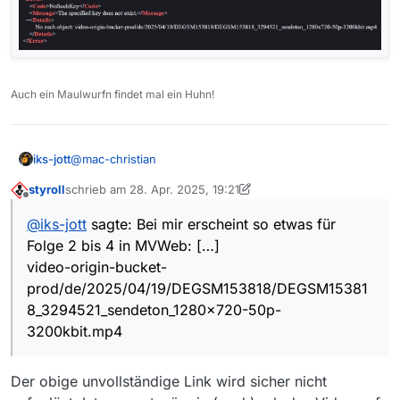
Auch ein Maulwurfn findet mal ein Huhn!
@
mac-christian
iks-jott
styroll
schrieb am
28. Apr. 2025, 19:21
Bei mir erscheint so etwas für Folge 2 bis 4 in MVWeb
zuletzt editiert von styroll
Offline
@
iks-jott
sagte: Bei mir erscheint so etwas für
Folge 2 bis 4 in MVWeb: […]
video-origin-bucket-
prod/de/2025/04/19/DEGSM153818/DEGSM15381
8_3294521_sendeton_1280x720-50p-
3200kbit.mp4
Der obige unvollständige Link wird sicher nicht