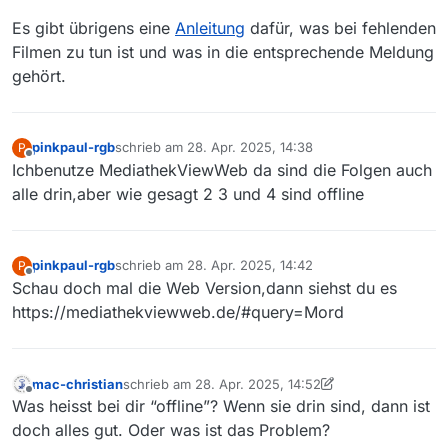
Es gibt übrigens eine
Anleitung
dafür, was bei fehlenden
Filmen zu tun ist und was in die entsprechende Meldung
gehört.
pinkpaul-rgb
schrieb am
28. Apr. 2025, 14:38
P
zuletzt editiert von
Offline
Ichbenutze MediathekViewWeb da sind die Folgen auch
alle drin,aber wie gesagt 2 3 und 4 sind offline
pinkpaul-rgb
schrieb am
28. Apr. 2025, 14:42
P
zuletzt editiert von
Offline
Schau doch mal die Web Version,dann siehst du es
https://mediathekviewweb.de/#query=Mord
mac-christian
schrieb am
28. Apr. 2025, 14:52
zuletzt editiert von mac-christian
Offline
Was heisst bei dir “offline”? Wenn sie drin sind, dann ist
doch alles gut. Oder was ist das Problem?