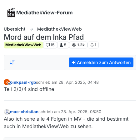
Skip to content
MediathekView-Forum
Übersicht
MediathekViewWeb
Mord auf dem Inka Pfad
MediathekViewWeb
15
5
1.2k
1
Anmelden zum Antworten
pinkpaul-rgb
schrieb am
28. Apr. 2025, 04:48
P
zuletzt editiert von
Offline
Teil 2/3/4 sind offline
mac-christian
schrieb am
28. Apr. 2025, 08:50
zuletzt editiert von
Offline
Also ich sehe alle 4 Folgen in MV - die sind bestimmt
auch in MediathekViewWeb zu sehen.