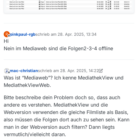
pinkpaul-rgb
schrieb am
28. Apr. 2025, 13:34
P
zuletzt editiert von
Offline
Hi
Nein im Mediaweb sind die Folgen2-3-4 offline
mac-christian
schrieb am
28. Apr. 2025, 14:22
zuletzt editiert von mac-christian
Offline
Was ist “Mediaweb”? Ich kenne MediathekView und
MediathekViewWeb.
Bitte beschreibe dein Problem doch so, dass auch
andere es verstehen. MediathekView und die
Webversion verwenden die gleiche Filmliste als Basis,
also müssen die Folgen dort auch zu sehen sein. Kann
man in der Webversion auch filtern? Dann liegts
vermutlich/vielleicht daran.