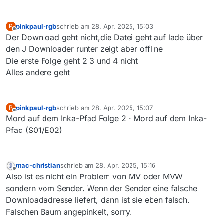
pinkpaul-rgb
schrieb am
28. Apr. 2025, 15:03
P
zuletzt editiert von
Offline
Der Download geht nicht,die Datei geht auf lade über
den J Downloader runter zeigt aber offline
Die erste Folge geht 2 3 und 4 nicht
Alles andere geht
pinkpaul-rgb
schrieb am
28. Apr. 2025, 15:07
P
zuletzt editiert von
Offline
Mord auf dem Inka-Pfad Folge 2 · Mord auf dem Inka-
Pfad (S01/E02)
mac-christian
schrieb am
28. Apr. 2025, 15:16
zuletzt editiert von
Offline
Also ist es nicht ein Problem von MV oder MVW
sondern vom Sender. Wenn der Sender eine falsche
Downloadadresse liefert, dann ist sie eben falsch.
Falschen Baum angepinkelt, sorry.