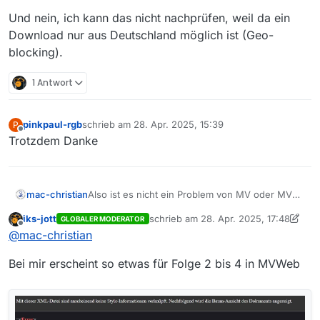
Und nein, ich kann das nicht nachprüfen, weil da ein
Download nur aus Deutschland möglich ist (Geo-
blocking).
1 Antwort
pinkpaul-rgb
schrieb am
28. Apr. 2025, 15:39
P
zuletzt editiert von
Offline
Trotzdem Danke
Also ist es nicht ein Problem von MV oder MVW
mac-christian
sondern vom Sender. Wenn der Sender eine
iks-jott
schrieb am
28. Apr. 2025, 17:48
GLOBALER MODERATOR
falsche Downloadadresse liefert, dann ist sie
Und nein, ich kann das nicht nachprüfen, weil
zuletzt editiert von iks-jott
Offline
@
mac-christian
eben falsch. Falschen Baum angepinkelt, sorry.
da ein Download nur aus Deutschland möglich
ist (Geo-blocking).
Bei mir erscheint so etwas für Folge 2 bis 4 in MVWeb