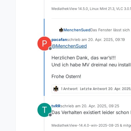
MediathekView 14.5.0, Linux Mint 21.3, VLC 3.0.
MenchenSued
Das Fenster lässt sic
wohl im nicht sichtbar
pacafan
schrieb am
20. Apr. 2025, 09:19
P
zuletzt editiert von
@
MenchenSued
Offline
Herzlichen Dank, das war’s!!!
Und ich habe MV dreimal neu instal
Frohe Ostern!
1 Antwort
Letzte Antwort
20. Apr. 2025
tvRR
schrieb am
20. Apr. 2025, 09:25
T
zuletzt editiert von
Das Verhalten existiert leider schon
Offline
MediathekView-14.4.0-win-2025-08-25 & mitge