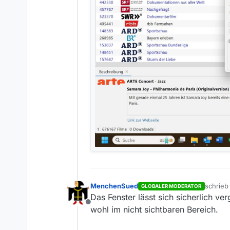
MenchenSued
schrie
GLOBALER MODERATOR
zuletzt 
Das Fenster lässt sich sicherlich 
Offline
wohl im nicht sichtbaren Bereich.