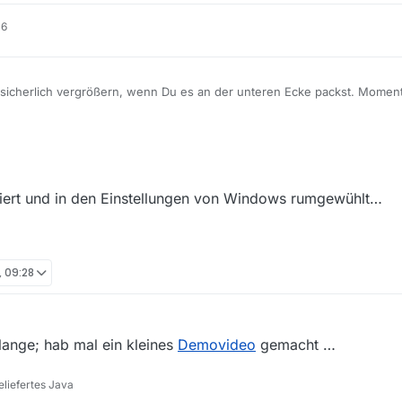
16
h sicherlich vergrößern, wenn Du es an der unteren Ecke packst. Momen
en Bereich.
liert und in den Einstellungen von Windows rumgewühlt…
, 09:28
 lange; hab mal ein kleines
Demovideo
gemacht …
liefertes Java