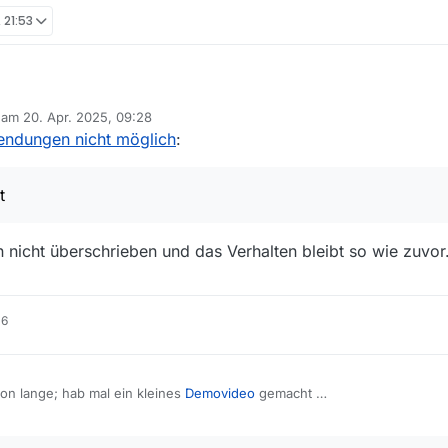
 21:53
b am
20. Apr. 2025, 09:28
editiert von
endungen nicht möglich
:
 installiert und in den Einstellungen von Windows rumgewühlt…
t
 nicht überschrieben und das Verhalten bleibt so wie zuvor
16
hon lange; hab mal ein kleines
Demovideo
gemacht …