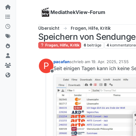
Skip to content
MediathekView-Forum
Übersicht
Fragen, Hilfe, Kritik
Speichern von Sendungen
Fragen, Hilfe, Kritik
6
beiträge
4
kommentatore
pacafan
schrieb am
19. Apr. 2025, 21:55
P
zuletzt editiert von
Seit einigen Tagen kann ich keine S
Offline