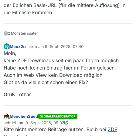
der üblichen Basis-URL (für die mittlere Auflösung) in
die Filmliste kommen…
2 Monaten später
Mexx2
schrieb am
9. Sept. 2025, 07:40
M
zuletzt editiert von
Offline
Moin,
keine ZDF Downloads seit ein paar Tagen möglich.
Habe noch keinen Eintrag hier im Forum gelesen.
Auch im Web View kein Download möglich.
Gibt es da vielleicht schon einen Fix?
Gruß Lothar
MenchenSued
GLOBALER MODERATOR
Offline
schrieb am
9. Sept. 2025, 09:03
zuletzt editiert von MenchenSued
9. Sept. 2025, 11:04
Bitte nicht mehrere Beiträge nutzen. Bleib bei
ZDF