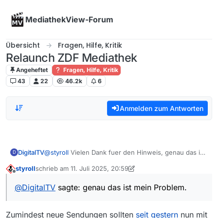
Skip to content
MediathekView-Forum
Übersicht
Fragen, Hilfe, Kritik
Relaunch ZDF Mediathek
Angeheftet
Fragen, Hilfe, Kritik
43
22
46.2k
6
Anmelden zum Antworten
DigitalTV
@
styroll
Vielen Dank fuer den Hinweis, genau das ist
D
mein Problem.
styroll
schrieb am
11. Juli 2025, 20:59
zuletzt editiert von styroll
7. Nov. 2025, 23:00
Offline
@
DigitalTV
sagte: genau das ist mein Problem.
Zumindest neue Sendungen sollten
seit gestern
nun mit