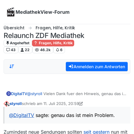
Skip to content
MediathekView-Forum
Übersicht
Fragen, Hilfe, Kritik
Relaunch ZDF Mediathek
Angeheftet
Fragen, Hilfe, Kritik
43
22
46.2k
6
Anmelden zum Antworten
DigitalTV
@
styroll
Vielen Dank fuer den Hinweis, genau das ist
D
mein Problem.
styroll
schrieb am
11. Juli 2025, 20:59
zuletzt editiert von styroll
7. Nov. 2025, 23:00
Offline
@
DigitalTV
sagte: genau das ist mein Problem.
Zumindest neue Sendungen sollten
seit gestern
nun mit