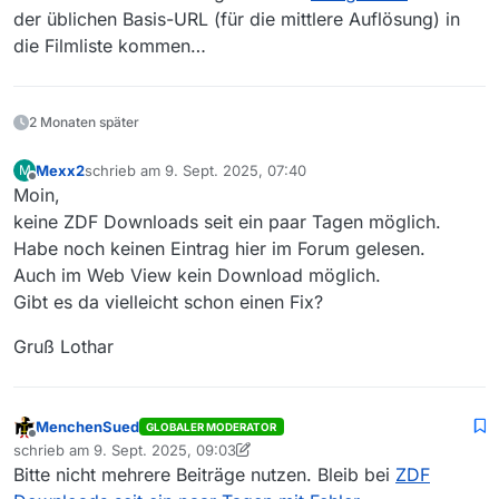
der üblichen Basis-URL (für die mittlere Auflösung) in
die Filmliste kommen…
2 Monaten später
Mexx2
schrieb am
9. Sept. 2025, 07:40
M
zuletzt editiert von
Offline
Moin,
keine ZDF Downloads seit ein paar Tagen möglich.
Habe noch keinen Eintrag hier im Forum gelesen.
Auch im Web View kein Download möglich.
Gibt es da vielleicht schon einen Fix?
Gruß Lothar
MenchenSued
GLOBALER MODERATOR
Offline
schrieb am
9. Sept. 2025, 09:03
zuletzt editiert von MenchenSued
9. Sept. 2025, 11:04
Bitte nicht mehrere Beiträge nutzen. Bleib bei
ZDF