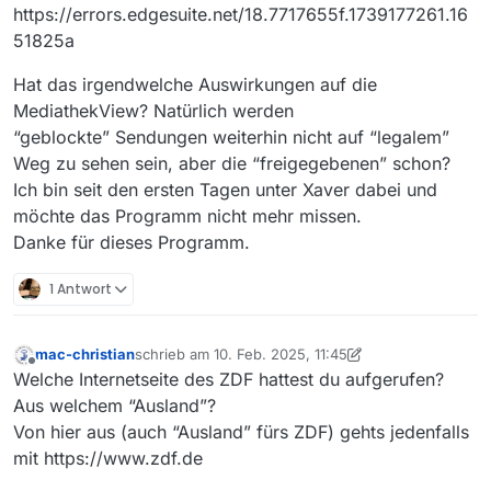
https://errors.edgesuite.net/18.7717655f.1739177261.16
51825a
Hat das irgendwelche Auswirkungen auf die
MediathekView? Natürlich werden
“geblockte” Sendungen weiterhin nicht auf “legalem”
Weg zu sehen sein, aber die “freigegebenen” schon?
Ich bin seit den ersten Tagen unter Xaver dabei und
möchte das Programm nicht mehr missen.
Danke für dieses Programm.
1 Antwort
mac-christian
schrieb am
10. Feb. 2025, 11:45
zuletzt editiert von mac-christian
2. Okt. 2025, 12:46
Offline
Welche Internetseite des ZDF hattest du aufgerufen?
Aus welchem “Ausland”?
Von hier aus (auch “Ausland” fürs ZDF) gehts jedenfalls
mit https://www.zdf.de