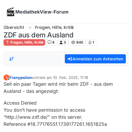
Skip to content
MediathekView-Forum
Übersicht
Fragen, Hilfe, Kritik
ZDF aus dem Ausland
Fragen, Hilfe, Kritik
4
3
845
1
Anmelden zum Antworten
Franypsilon
schrieb am
10. Feb. 2025, 11:18
F
zuletzt editiert von
Offline
Seit ein paar Tagen wird mir beim ZDF - aus dem
Ausland - das angezeigt:
Access Denied
You don’t have permission to access
“http://www.zdf.de/” on this server.
Reference #18.7717655f.1739177261.1651825a