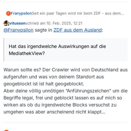
Seit ein paar Tagen wird mir beim ZDF - aus dem
Franypsilon
F
Ausland - das angezeigt:
vitusson
schrieb am
10. Feb. 2025, 12:21
Access Denied
zuletzt editiert von
Offline
@
Franypsilon
sagte in
ZDF aus dem Ausland
:
You don’t have permission to access
“http://www.zdf.de/” on this server.
https://errors.edgesuite.net/18.7717655f.173917726
Reference #18.7717655f.1739177261.1651825a
1.1651825a
Hat das irgendwelche Auswirkungen auf die
Hat das irgendwelche Auswirkungen auf die
MediathekView? Natürlich werden
MediathekView?
“geblockte” Sendungen weiterhin nicht auf
“legalem” Weg zu sehen sein, aber die
Warum sollte es? Der Crawler wird von Deutschland aus
“freigegebenen” schon?
Ich bin seit den ersten Tagen unter Xaver dabei
aufgerufen und was von deinem Standort aus
und möchte das Programm nicht mehr missen.
geogeblockt ist ist halt geogeblockt.
Danke für dieses Programm.
Aber deine völlig unnötigen “Anführungszeichen” um die
Begriffe legal, frei und geblockt lassen es auf mich so
wirken als ob du irgendwelche Blocks versuchst zu
umgehen was aber anscheinend nicht klappt…