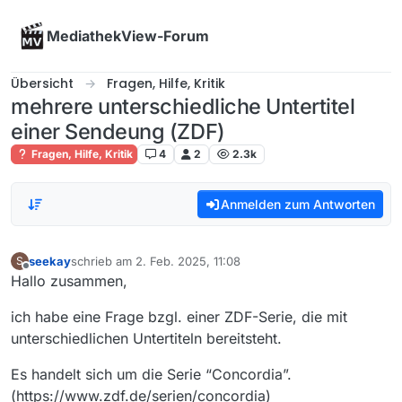
Skip to content
MediathekView-Forum
Übersicht
Fragen, Hilfe, Kritik
mehrere unterschiedliche Untertitel
einer Sendeung (ZDF)
Fragen, Hilfe, Kritik
4
2
2.3k
Anmelden zum Antworten
seekay
schrieb am
2. Feb. 2025, 11:08
S
zuletzt editiert von
Offline
Hallo zusammen,
ich habe eine Frage bzgl. einer ZDF-Serie, die mit
unterschiedlichen Untertiteln bereitsteht.
Es handelt sich um die Serie “Concordia”.
(https://www.zdf.de/serien/concordia)