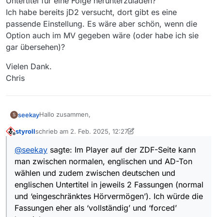
Untertitel für eine Folge herunterzuladen?
Ich habe bereits jD2 versucht, dort gibt es eine
passende Einstellung. Es wäre aber schön, wenn die
Option auch im MV gegeben wäre (oder habe ich sie
gar übersehen)?
Vielen Dank.
Chris
Hallo zusammen,
seekay
S
styroll
schrieb am
2. Feb. 2025, 12:27
ich habe eine Frage bzgl. einer ZDF-Serie, die mit
zuletzt editiert von styroll
2. Feb. 2025, 13:43
Offline
unterschiedlichen Untertiteln bereitsteht.
@
seekay
sagte: Im Player auf der ZDF-Seite kann
Es handelt sich um die Serie “Concordia”.
man zwischen normalen, englischen und AD-Ton
(https://www.zdf.de/serien/concordia)
Im Player auf der ZDF-Seite kann man zwischen
wählen und zudem zwischen deutschen und
normalen, englischen und AD-Ton wählen und zudem
englischen Untertitel in jeweils 2 Fassungen (normal
zwischen deutschen und englischen Untertitel in
Nun besteht folgendes ‘Problem’: MV läd beim der
und ‘eingeschränktes Hörvermögen’). Ich würde die
jeweils 2 Fassungen (normal und ‘eingeschränktes
Auswahl der englischsprachigen Folgen nur die
Fassungen eher als ‘vollständig’ und ‘forced’
Hörvermögen’). Ich würde die Fassungen eher als
‘forced’ Untertitel herunter. Nur die Folge 5 bildet eine
Gibt es eine Möglichkeit, der Vollständigkeit halber,
‘vollständig’ und ‘forced’ bezeichnen. Bei ‘forced’ sind
Ausnahme. Hier erhalte ich die vollständigen
sowohl die ‘forced’ als auch die ‘vollständigen’