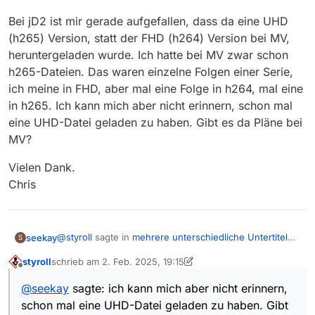
ins SRT-Format umwandeln, z.B. mit
Subtitle Edit
.
Bei jD2 ist mir gerade aufgefallen, dass da eine UHD
Damit hast du die UT-Datei mit allen Untertiteln.
(h265) Version, statt der FHD (h264) Version bei MV,
heruntergeladen wurde. Ich hatte bei MV zwar schon
h265-Dateien. Das waren einzelne Folgen einer Serie,
ich meine in FHD, aber mal eine Folge in h264, mal eine
in h265. Ich kann mich aber nicht erinnern, schon mal
eine UHD-Datei geladen zu haben. Gibt es da Pläne bei
MV?
Vielen Dank.
Chris
@
styroll
sagte in
mehrere unterschiedliche Untertitel
seekay
S
einer Sendeung (ZDF)
:
styroll
schrieb am
2. Feb. 2025, 19:15
zuletzt editiert von styroll
2. Feb. 2025, 20:16
Offline
Also wenn ich in die Folge 4 in der ZDF-
@
seekay
sagte: ich kann mich aber nicht erinnern,
Mediathek hineinschaue, dann wäre es gerade
Danke, du hast natürlich recht :) :see_no_evil:
umgekehrt: “Untertitel (EN)” = “forced” und
schon mal eine UHD-Datei geladen zu haben. Gibt