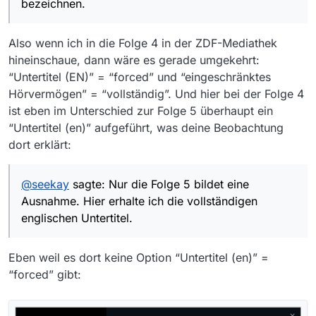
bezeichnen.
nur die stellen mit englischen UT versehen, wenn beim
englischen Untertitel.
Untertitel für eine Folge herunterzuladen?
Vielen Dank.
englischen Ton nicht englisch sondern eine andere
Ich habe bereits jD2 versucht, dort gibt es eine
Chris
Sprache gesprochen wird.
passende Einstellung. Es wäre aber schön, wenn die
Also wenn ich in die Folge 4 in der ZDF-Mediathek
Option auch im MV gegeben wäre (oder habe ich sie
hineinschaue, dann wäre es gerade umgekehrt:
gar übersehen)?
“Untertitel (EN)” = “forced” und “eingeschränktes
Hörvermögen” = “vollständig”. Und hier bei der Folge 4
ist eben im Unterschied zur Folge 5 überhaupt ein
“Untertitel (en)” aufgeführt, was deine Beobachtung
dort erklärt:
@
seekay
sagte: Nur die Folge 5 bildet eine
Ausnahme. Hier erhalte ich die vollständigen
englischen Untertitel.
Eben weil es dort keine Option “Untertitel (en)” =
“forced” gibt: