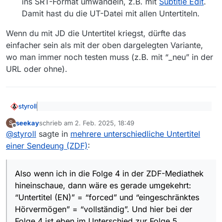
ins SRT-Format umwandeln, z.B. mit
Subtitle Edit
.
Damit hast du die UT-Datei mit allen Untertiteln.
Wenn du mit JD die Untertitel kriegst, dürfte das
einfacher sein als mit der oben dargelegten Variante,
wo man immer noch testen muss (z.B. mit “_neu” in der
URL oder ohne).
styroll
@
seekay
sagte: Im Player auf der ZDF-Seite kann
seekay
schrieb am
2. Feb. 2025, 18:49
S
man zwischen normalen, englischen und AD-Ton
zuletzt editiert von
Offline
Also wenn ich in die Folge 4 in der ZDF-Mediathek
wählen und zudem zwischen deutschen und
@
styroll
sagte in
mehrere unterschiedliche Untertitel
hineinschaue, dann wäre es gerade umgekehrt:
englischen Untertitel in jeweils 2 Fassungen
einer Sendeung (ZDF)
:
“Untertitel (EN)” = “forced” und “eingeschränktes
(normal und ‘eingeschränktes Hörvermögen’). Ich
@
seekay
sagte: Nur die Folge 5 bildet eine
Hörvermögen” = “vollständig”. Und hier bei der Folge 4
würde die Fassungen eher als ‘vollständig’ und
Ausnahme. Hier erhalte ich die vollständigen
ist eben im Unterschied zur Folge 5 überhaupt ein
‘forced’ bezeichnen.
Also wenn ich in die Folge 4 in der ZDF-Mediathek
Eben weil es dort keine Option “Untertitel (en)” =
englischen Untertitel.
“Untertitel (en)” aufgeführt, was deine Beobachtung
hineinschaue, dann wäre es gerade umgekehrt:
“forced” gibt:
dort erklärt:
“Untertitel (EN)” = “forced” und “eingeschränktes
Hörvermögen” = “vollständig”. Und hier bei der
Folge 4 ist eben im Unterschied zur Folge 5