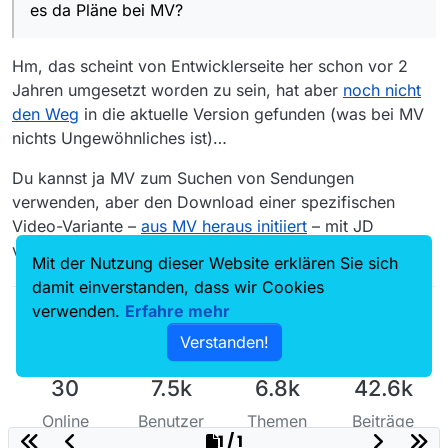
“eingeschränktes Hörvermögen” = “vollständig”.
es da Pläne bei MV?
Und hier bei der Folge 4 ist eben im Unterschied
MV und JD unterscheiden sich grundsätzlich…
zur Folge 5 überhaupt ein “Untertitel (en)”
aufgeführt, was deine Beobachtung dort erklärt:
Hm, das scheint von Entwicklerseite her schon vor 2
Okay, ich verstehe… es sind offenbar nicht nur 2 Zeilen
Jahren umgesetzt worden zu sein, hat aber
noch nicht
Eben weil es dort keine Option “Untertitel (en)” =
Code mehr :yum:
“forced” gibt:
den Weg
in die aktuelle Version gefunden (was bei MV
nichts Ungewöhnliches ist)…
Manuell kannst du schon Hand anlegen…
Du kannst ja MV zum Suchen von Sendungen
Danke für den Tipp mit den URLs, das kannte ich noch
verwenden, aber den Download einer spezifischen
nicht.
Video-Variante –
aus MV heraus initiiert
– mit JD
Bei jD2 ist mir gerade aufgefallen, dass da eine UHD
(h265) Version, statt der FHD (h264) Version bei MV,
vornehmen.
Mit der Nutzung dieser Website erklären Sie sich
heruntergeladen wurde. Ich hatte bei MV zwar schon
Vielen Dank.
damit einverstanden, dass wir Cookies
h265-Dateien. Das waren einzelne Folgen einer Serie,
Chris
ich meine in FHD, aber mal eine Folge in h264, mal eine
verwenden.
Erfahre mehr
in h265. Ich kann mich aber nicht erinnern, schon mal
Verstanden!
eine UHD-Datei geladen zu haben. Gibt es da Pläne bei
MV?
30
7.5k
6.8k
42.6k
Online
Benutzer
Themen
Beiträge
1 / 1