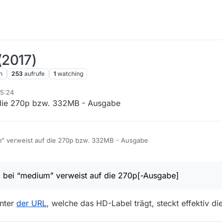
(2017)
n
253
aufrufe
1
watching
15:24
 die 270p bzw. 332MB - Ausgabe
m” verweist auf die 270p bzw. 332MB - Ausgabe
5, 21:08
I bei “medium” verweist auf die 270p[-Ausgabe]
inter
der URL
, welche das HD-Label trägt, steckt effektiv d