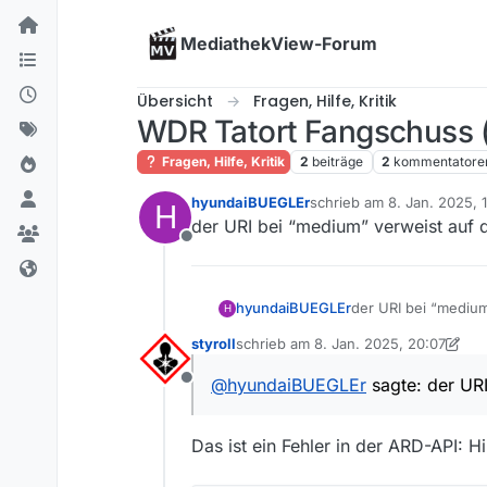
Skip to content
MediathekView-Forum
Übersicht
Fragen, Hilfe, Kritik
WDR Tatort Fangschuss 
Fragen, Hilfe, Kritik
2
beiträge
2
kommentatore
hyundaiBUEGLEr
schrieb am
8. Jan. 2025, 
H
zuletzt editiert von
der URI bei “medium” verweist auf
Offline
hyundaiBUEGLEr
der URI bei “mediu
H
styroll
schrieb am
8. Jan. 2025, 20:07
zuletzt editiert von styroll
1. Aug. 202
@
hyundaiBUEGLEr
sagte: der UR
Offline
Das ist ein Fehler in der ARD-API: H