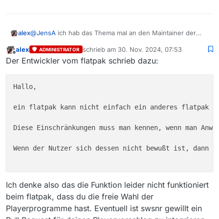
Der läßt sich von Konsole mittels
alex
@
JensA
ich hab das Thema mal an den Maintainer der
starten
Flatpak Version geleitet, wenn ich mehr weiß melde ich
alex
schrieb am
30. Nov. 2024, 07:53
ADMINISTRATOR
mich noch mal.
zuletzt editiert von
Also habe ich das mal in den Einstellungen für den
Offline
Der Entwickler vom flatpak schrieb dazu:
Player im MediathekView hinterlegt. Aber leider …
. =====================

. Starte Array: 

Hallo,

Tja, geht das irgendwie?
.  -> flatpak run com.github.rafostar.Clapper<
. =====================

ein flatpak kann nicht einfach ein anderes flatpak s
Danke, Jens
. Fehler beim Starten

java.io.IOException: Cannot run program "flatp
Diese Einschränkungen muss man kennen, wenn man Anwe
        at java.base/java.lang.ProcessBuilder.s
        at java.base/java.lang.ProcessBuilder.s
Wenn der Nutzer sich dessen nicht bewußt ist, dann i
        at java.base/java.lang.Runtime.exec(Run
        at java.base/java.lang.Runtime.exec(Run
        at mediathek.controller.starter.Runtim
Ich denke also das die Funktion leider nicht funktioniert
beim flatpak, dass du die freie Wahl der
Playerprogramme hast. Eventuell ist swsnr gewillt ein