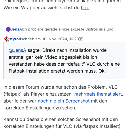
Pull Request für deinen Playervorschlag zu integrieren.
Wie ein Wrapper aussieht siehst du
hier
.
Ich probiere gerade einige aktuelle Distros aus und
JensA
J
ihnen allen gemein ist die Tatsache dass MediathekView
styroll
schrieb am
30. Nov. 2024, 10:20
immer als Flatpak installiert wird.
Direkt nach Installation wurde erstmal gar kein Video
zuletzt editiert von styroll
Offline
abgespielt bis ich verstanden habe dass der “default”
@
JensA
sagte: Direkt nach Installation wurde
VLC durch eine Flatpak-Installation ersetzt werden
Nun würde ich gerne Clapper als Player nutzen. Kommt
erstmal gar kein Video abgespielt bis ich
muss. Ok.
auch als Flatpak aufs System.
Der läßt sich von Konsole mittels
verstanden habe dass der “default” VLC durch eine
Flatpak-Installation ersetzt werden muss. Ok.
starten
In diesem Forum wurde nur schon das Problem, VLC
(flatpak) als Player einzusetzen,
mehrmals thematisiert
,
Also habe ich das mal in den Einstellungen für den
Player im MediathekView hinterlegt. Aber leider …
aber leider war
noch nie ein Screenshot
mit den
. =====================

korrekten Einstellungen zu sehen.
. Starte Array: 

Tja, geht das irgendwie?
.  -> flatpak run com.github.rafostar.Clapper<
Kannst du deshalb einen solchen Screenshot mit den
. =====================

korrekten Einstellungen für VLC (via flatpak installiert)
Danke, Jens
. Fehler beim Starten
