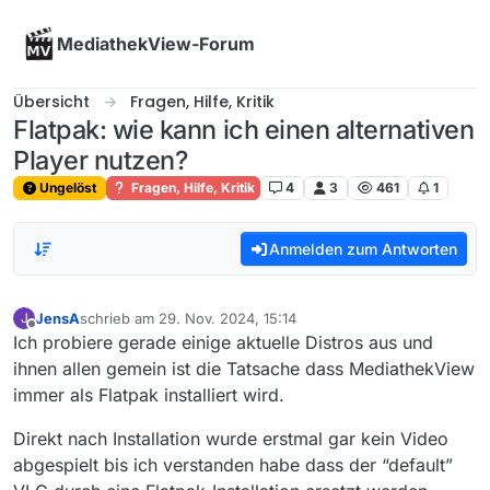
Skip to content
MediathekView-Forum
Übersicht
Fragen, Hilfe, Kritik
Flatpak: wie kann ich einen alternativen
Player nutzen?
Ungelöst
Fragen, Hilfe, Kritik
4
3
461
1
Anmelden zum Antworten
JensA
schrieb am
29. Nov. 2024, 15:14
J
zuletzt editiert von
Offline
Ich probiere gerade einige aktuelle Distros aus und
ihnen allen gemein ist die Tatsache dass MediathekView
immer als Flatpak installiert wird.
Direkt nach Installation wurde erstmal gar kein Video
abgespielt bis ich verstanden habe dass der “default”