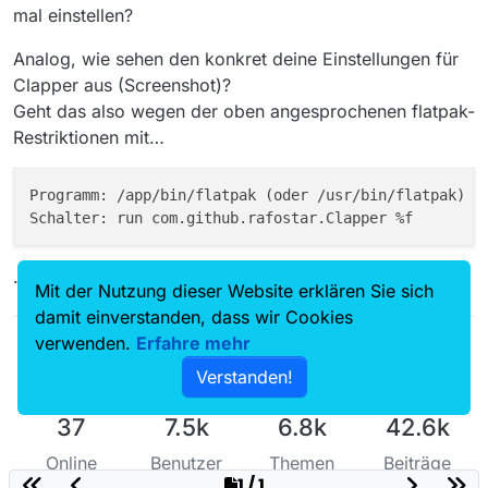
mal einstellen?
java.io.IOException: Cannot run program "flatp
        at java.base/java.lang.ProcessBuilder.s
Analog, wie sehen den konkret deine Einstellungen für
        at java.base/java.lang.ProcessBuilder.s
        at java.base/java.lang.Runtime.exec(Run
Clapper aus (Screenshot)?
        at java.base/java.lang.Runtime.exec(Run
Geht das also wegen der oben angesprochenen flatpak-
        at mediathek.controller.starter.Runtim
Restriktionen mit…
Programm: /app/bin/flatpak (oder /usr/bin/flatpak)

…nicht?
Mit der Nutzung dieser Website erklären Sie sich
damit einverstanden, dass wir Cookies
verwenden.
Erfahre mehr
Verstanden!
37
7.5k
6.8k
42.6k
Online
Benutzer
Themen
Beiträge
1 / 1