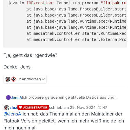
java.io.
IOException:
 Cannot run program 
"flatpak run
        at java.base/java.lang.ProcessBuilder.start(
        at java.base/java.lang.ProcessBuilder.start(
        at java.base/java.lang.Runtime.exec(Runtime.
        at java.base/java.lang.Runtime.exec(Runtime.
        at mediathek.controller.starter.RuntimeExec.
        at mediathek.controller.starter.ExternalProg
Tja, geht das irgendwie?
Danke, Jens
2 Antworten
Ich probiere gerade einige aktuelle Distros aus und
JensA
J
ihnen allen gemein ist die Tatsache dass MediathekView
alex
schrieb am
29. Nov. 2024, 15:47
ADMINISTRATOR
immer als Flatpak installiert wird.
Direkt nach Installation wurde erstmal gar kein Video
zuletzt editiert von
Offline
@
JensA
ich hab das Thema mal an den Maintainer der
abgespielt bis ich verstanden habe dass der “default”
VLC durch eine Flatpak-Installation ersetzt werden
Nun würde ich gerne Clapper als Player nutzen. Kommt
Flatpak Version geleitet, wenn ich mehr weiß melde ich
muss. Ok.
auch als Flatpak aufs System.
mich noch mal.